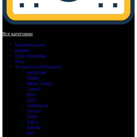
В корзине нет товаров.
Все категории
Кальянные смеси
Кальяны
Уголь для кальяна
Доха
Жидкости для POD-систем
Angry Vape
Boshki
Brusko Chubby
Catswill
Duall
Gang
Glitch Sauce
HotSpot
Husky
Inflave
Podonki
Rell