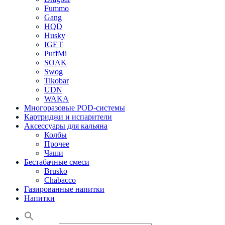
Fummo
Gang
HQD
Husky
IGET
PuffMi
SOAK
Swog
Tikobar
UDN
WAKA
Многоразовые POD-системы
Картриджи и испарители
Аксессуары для кальяна
Колбы
Прочее
Чаши
Бестабачные смеси
Brusko
Chabacco
Газированные напитки
Напитки