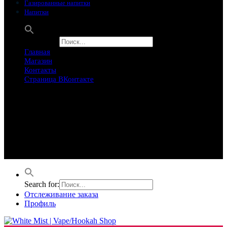
Газированные напитки
Напитки
Search for:
Главная
Магазин
Контакты
Страница ВКонтакте
Предложение ограничего
Супер Скидки
Товары в распродаже на этой неделе
Лучшие варианты на этой неделе. Скидка до 50% на самые
продаваемые товары.
Search for:
Отслеживание заказа
Профиль