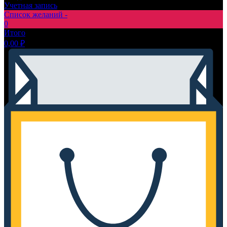
Учетная запись
Список желаний -
0
Итого
0,00
₽