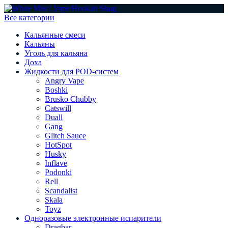
Все категории
Кальянные смеси
Кальяны
Уголь для кальяна
Доха
Жидкости для POD-систем
Angry Vape
Boshki
Brusko Chubby
Catswill
Duall
Gang
Glitch Sauce
HotSpot
Husky
Inflave
Podonki
Rell
Scandalist
Skala
Toyz
Одноразовые электронные испарители
Dragbar