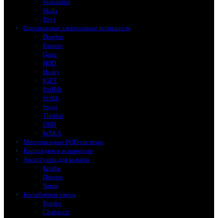
Scandalist
Skala
Toyz
Одноразовые электронные испарители
Dragbar
Fummo
Gang
HQD
Husky
IGET
PuffMi
SOAK
Swog
Tikobar
UDN
WAKA
Многоразовые POD-системы
Картриджи и испарители
Аксессуары для кальяна
Колбы
Прочее
Чаши
Бестабачные смеси
Brusko
Chabacco