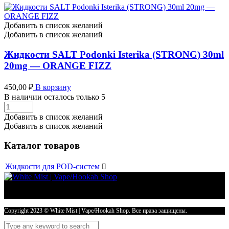
Добавить в список желаний
Добавить в список желаний
Жидкости SALT Podonki Isterika (STRONG) 30ml
20mg — ORANGE FIZZ
450,00
₽
В корзину
В наличии осталось только 5
Жидкости
SALT
Добавить в список желаний
Podonki
Добавить в список желаний
Isterika
(STRONG)
Каталог товаров
30ml
20mg
Жидкости для POD-систем

-
ORANGE
FIZZ
количество
Copyright 2023 © White Mist | Vape/Hookah Shop. Все права защищены.