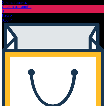
Учетная запись
Список желаний -
0
Итого
0,00
₽