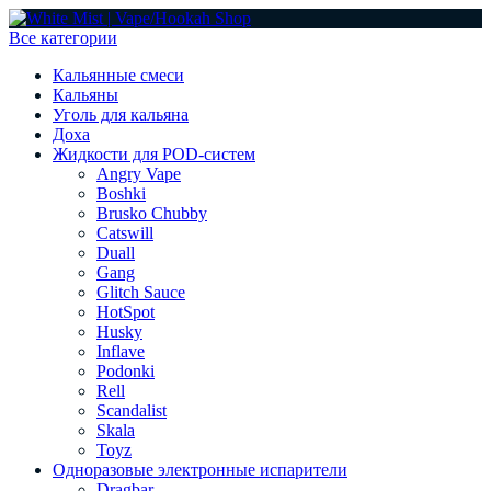
Все категории
Кальянные смеси
Кальяны
Уголь для кальяна
Доха
Жидкости для POD-систем
Angry Vape
Boshki
Brusko Chubby
Catswill
Duall
Gang
Glitch Sauce
HotSpot
Husky
Inflave
Podonki
Rell
Scandalist
Skala
Toyz
Одноразовые электронные испарители
Dragbar