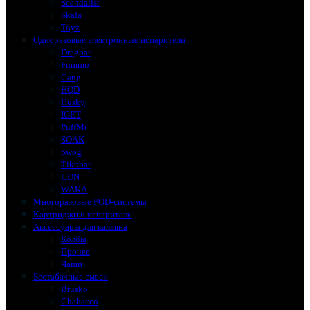
Scandalist
Skala
Toyz
Одноразовые электронные испарители
Dragbar
Fummo
Gang
HQD
Husky
IGET
PuffMi
SOAK
Swog
Tikobar
UDN
WAKA
Многоразовые POD-системы
Картриджи и испарители
Аксессуары для кальяна
Колбы
Прочее
Чаши
Бестабачные смеси
Brusko
Chabacco