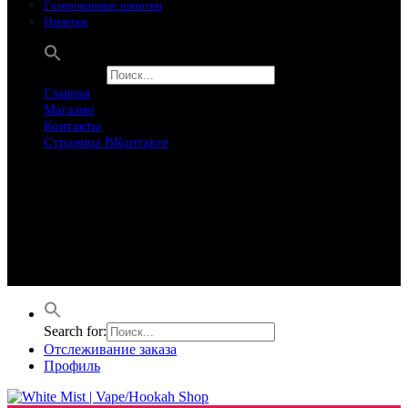
Газированные напитки
Напитки
Search for:
Главная
Магазин
Контакты
Страница ВКонтакте
Предложение ограничего
Супер Скидки
Товары в распродаже на этой неделе
Лучшие варианты на этой неделе. Скидка до 50% на самые
продаваемые товары.
Search for:
Отслеживание заказа
Профиль