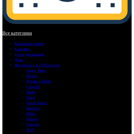
В корзине нет товаров.
Все категории
Кальянные смеси
Кальяны
Уголь для кальяна
Доха
Жидкости для POD-систем
Angry Vape
Boshki
Brusko Chubby
Catswill
Duall
Gang
Glitch Sauce
HotSpot
Husky
Inflave
Podonki
Rell