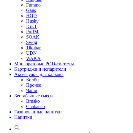
Fummo
Gang
HQD
Husky
IGET
PuffMi
SOAK
Swog
Tikobar
UDN
WAKA
Многоразовые POD-системы
Картриджи и испарители
Аксессуары для кальяна
Колбы
Прочее
Чаши
Бестабачные смеси
Brusko
Chabacco
Газированные напитки
Напитки