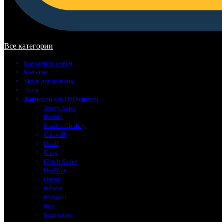
В корзине нет товаров.
Все категории
Кальянные смеси
Кальяны
Уголь для кальяна
Доха
Жидкости для POD-систем
Angry Vape
Boshki
Brusko Chubby
Catswill
Duall
Gang
Glitch Sauce
HotSpot
Husky
Inflave
Podonki
Rell
Scandalist