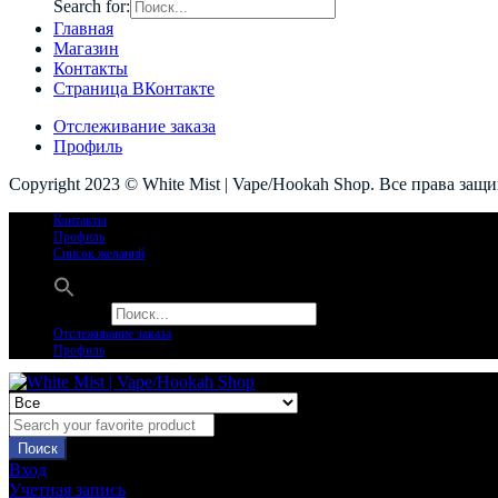
Search for:
Главная
Магазин
Контакты
Страница ВКонтакте
Отслеживание заказа
Профиль
Copyright 2023 © White Mist | Vape/Hookah Shop. Все права защ
Контакты
Профиль
Список желаний
Search for:
Отслеживание заказа
Профиль
Поиск
Вход
Учетная запись