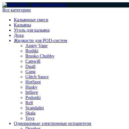
Все категории
Кальянные смеси
Кальяны
Уголь для кальяна
Доха
Жидкости для POD-систем
Angry Vape
Boshki
Brusko Chubby
Catswill
Duall
Gang
Glitch Sauce
HotSpot
Husky
Inflave
Podonki
Rell
Scandalist
Skala
Toyz
Одноразовые электронные испарители
Dragbar