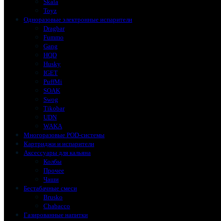
Skala
Toyz
Одноразовые электронные испарители
Dragbar
Fummo
Gang
HQD
Husky
IGET
PuffMi
SOAK
Swog
Tikobar
UDN
WAKA
Многоразовые POD-системы
Картриджи и испарители
Аксессуары для кальяна
Колбы
Прочее
Чаши
Бестабачные смеси
Brusko
Chabacco
Газированные напитки