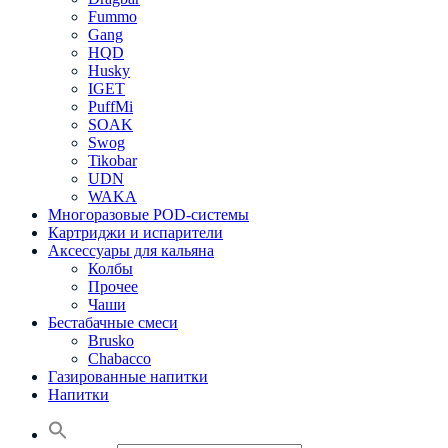
Fummo
Gang
HQD
Husky
IGET
PuffMi
SOAK
Swog
Tikobar
UDN
WAKA
Многоразовые POD-системы
Картриджи и испарители
Аксессуары для кальяна
Колбы
Прочее
Чаши
Бестабачные смеси
Brusko
Chabacco
Газированные напитки
Напитки