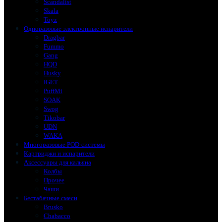
Scandalist
Skala
Toyz
Одноразовые электронные испарители
Dragbar
Fummo
Gang
HQD
Husky
IGET
PuffMi
SOAK
Swog
Tikobar
UDN
WAKA
Многоразовые POD-системы
Картриджи и испарители
Аксессуары для кальяна
Колбы
Прочее
Чаши
Бестабачные смеси
Brusko
Chabacco