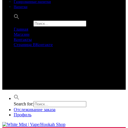
Газированные напитки
Напитки
Search for:
Главная
Магазин
Контакты
Страница ВКонтакте
Предложение ограничего
Супер Скидки
Товары в распродаже на этой неделе
Лучшие варианты на этой неделе. Скидка до 50% на самые
продаваемые товары.
Search for:
Отслеживание заказа
Профиль