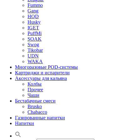
Fummo
Gang
HQD
Husky
IGET
PuffMi
SOAK
Swog
Tikobar
UDN
WAKA
Многоразовые POD-системы
Картриджи и испарители
Аксессуары для кальяна
Колбы
Прочее
Чаши
Бестабачные смеси
Brusko
Chabacco
Газированные напитки
Напитки