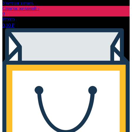
Учетная запись
Список желаний -
0
Итого
0,00
₽