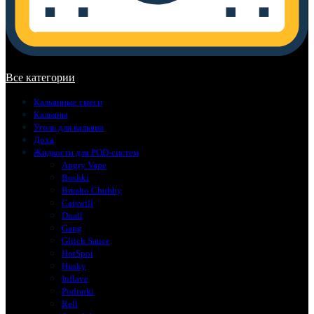
В корзине нет товаров.
Все категории
Кальянные смеси
Кальяны
Уголь для кальяна
Доха
Жидкости для POD-систем
Angry Vape
Boshki
Brusko Chubby
Catswill
Duall
Gang
Glitch Sauce
HotSpot
Husky
Inflave
Podonki
Rell