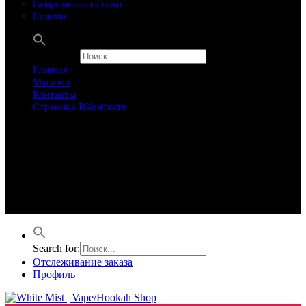
Газированные напитки
Напитки
Search for:
Главная
Магазин
Контакты
Страница ВКонтакте
Предложение ограничего
Супер Скидки
Товары в распродаже на этой неделе
Лучшие варианты на этой неделе. Скидка до 50% на самые
продаваемые товары.
Search for:
Отслеживание заказа
Профиль