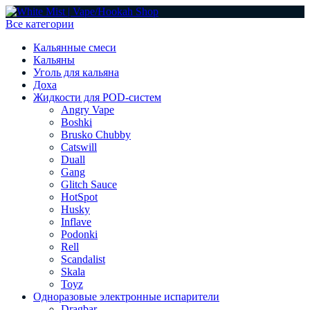
Все категории
Кальянные смеси
Кальяны
Уголь для кальяна
Доха
Жидкости для POD-систем
Angry Vape
Boshki
Brusko Chubby
Catswill
Duall
Gang
Glitch Sauce
HotSpot
Husky
Inflave
Podonki
Rell
Scandalist
Skala
Toyz
Одноразовые электронные испарители
Dragbar