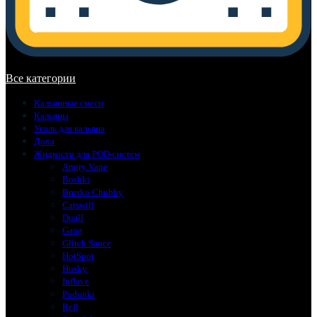
В корзине нет товаров.
Все категории
Кальянные смеси
Кальяны
Уголь для кальяна
Доха
Жидкости для POD-систем
Angry Vape
Boshki
Brusko Chubby
Catswill
Duall
Gang
Glitch Sauce
HotSpot
Husky
Inflave
Podonki
Rell