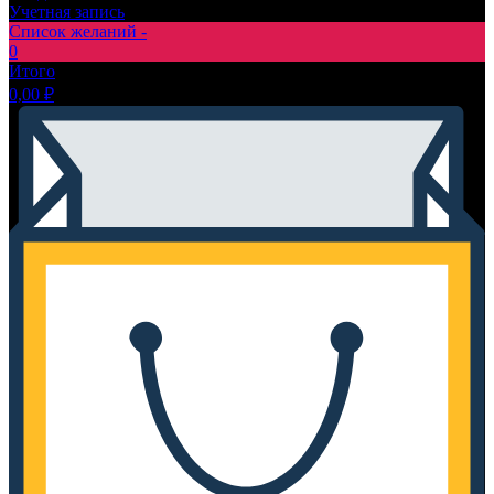
Учетная запись
Список желаний -
0
Итого
0,00
₽