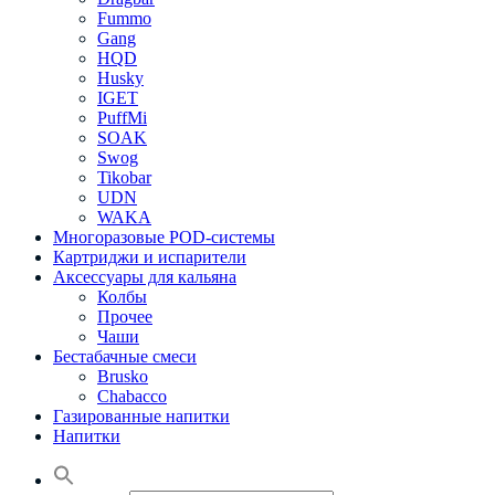
Fummo
Gang
HQD
Husky
IGET
PuffMi
SOAK
Swog
Tikobar
UDN
WAKA
Многоразовые POD-системы
Картриджи и испарители
Аксессуары для кальяна
Колбы
Прочее
Чаши
Бестабачные смеси
Brusko
Chabacco
Газированные напитки
Напитки