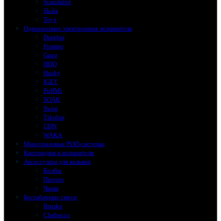
Scandalist
Skala
Toyz
Одноразовые электронные испарители
Dragbar
Fummo
Gang
HQD
Husky
IGET
PuffMi
SOAK
Swog
Tikobar
UDN
WAKA
Многоразовые POD-системы
Картриджи и испарители
Аксессуары для кальяна
Колбы
Прочее
Чаши
Бестабачные смеси
Brusko
Chabacco