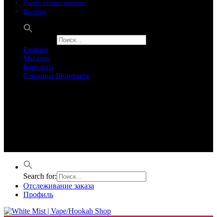
Газированные напитки
Напитки
Search for:
Главная
Магазин
Контакты
Страница ВКонтакте
Предложение ограничего
Супер Скидки
Товары в распродаже на этой неделе
Лучшие варианты на этой неделе. Скидка до 50% на самые
продаваемые товары.
Search for:
Отслеживание заказа
Профиль