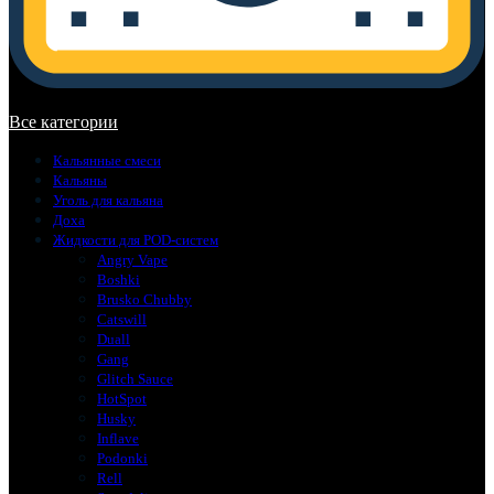
В корзине нет товаров.
Все категории
Кальянные смеси
Кальяны
Уголь для кальяна
Доха
Жидкости для POD-систем
Angry Vape
Boshki
Brusko Chubby
Catswill
Duall
Gang
Glitch Sauce
HotSpot
Husky
Inflave
Podonki
Rell