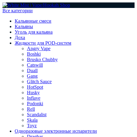
Все категории
Кальянные смеси
Кальяны
Уголь для кальяна
Доха
Жидкости для POD-систем
Angry Vape
Boshki
Brusko Chubby
Catswill
Duall
Gang
Glitch Sauce
HotSpot
Husky
Inflave
Podonki
Rell
Scandalist
Skala
Toyz
Одноразовые электронные испарители
Dragbar