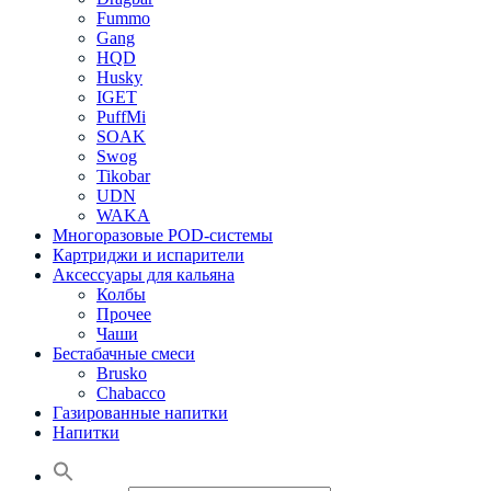
Fummo
Gang
HQD
Husky
IGET
PuffMi
SOAK
Swog
Tikobar
UDN
WAKA
Многоразовые POD-системы
Картриджи и испарители
Аксессуары для кальяна
Колбы
Прочее
Чаши
Бестабачные смеси
Brusko
Chabacco
Газированные напитки
Напитки