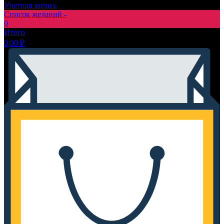
Учетная запись
Список желаний -
0
Итого
0,00
₽