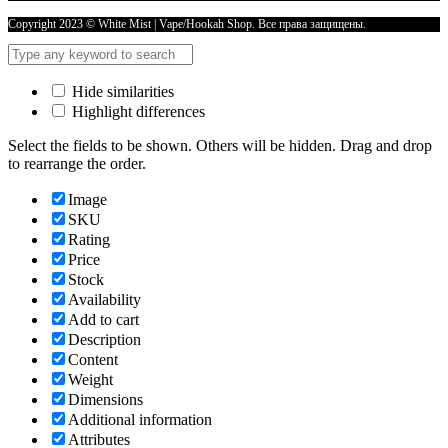
ЯБЛОЧНЫЙ
ШТРУДЕЛЬ
Copyright 2023 © White Mist | Vape/Hookah Shop. Все права защищены.
количество
Hide similarities
Highlight differences
Select the fields to be shown. Others will be hidden. Drag and drop
to rearrange the order.
Image
SKU
Rating
Price
Stock
Availability
Add to cart
Description
Content
Weight
Dimensions
Additional information
Attributes