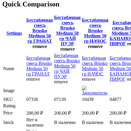
Quick Comparison
Бестабачная
Бестабачная
Бестабачная
смесь
Бестаба
смесь
смесь
Brusko
смесь Br
Brusko
Brusko
Settings
Medium 50
Medium 5
Medium 50
Medium 50
гр ЧАЙ
БАНАН
гр ГРАНАТ
гр НАЧОС
ПУЭР
ПИРОГ
r
remove
remove
remove
Бестабачная
Бестабачная
Бестабачная
Бестабачн
смесь Brusko
смесь Brusko
смесь Brusko
смесь Bru
Medium 50
Name
Medium 50
Medium 50
Medium 50
гр ЧАЙ
гр ГРАНАТ
гр НАЧОС
БАНАНО
ПУЭР
remove
remove
ПИРОГ
r
remove
Image
SKU
07336
07139
10439
04877
Rating
Price
200,00
₽
200,00
₽
200,00
₽
200,00
₽
Нет в
Stock
В наличии
В наличии
В наличи
наличии