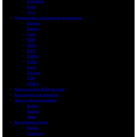
Scandalist
Skala
Toyz
Одноразовые электронные испарители
Dragbar
Fummo
Gang
HQD
Husky
IGET
PuffMi
SOAK
Swog
Tikobar
UDN
WAKA
Многоразовые POD-системы
Картриджи и испарители
Аксессуары для кальяна
Колбы
Прочее
Чаши
Бестабачные смеси
Brusko
Chabacco