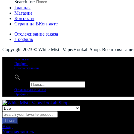
Search for:
Главная
Магазин
Контакты
Страница ВКонтакте
Отслеживание заказа
Профиль
Copyright 2023 © White Mist | Vape/Hookah Shop. Все права защ
Контакты
Профиль
Список желаний
Search for:
Отслеживание заказа
Профиль
Поиск
Вход
Учетная запись