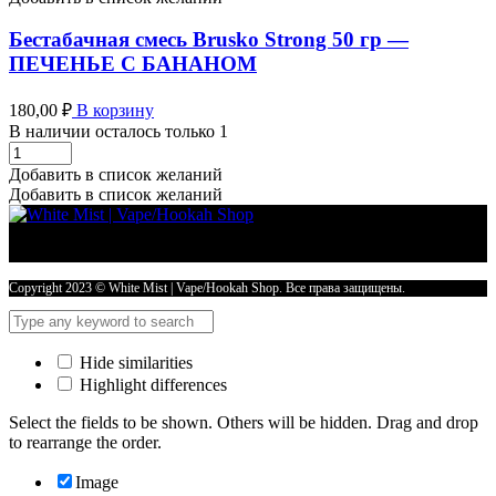
ЛИМОННЫЙ
ПИРОГ
Бестабачная смесь Brusko Strong 50 гр —
количество
ПЕЧЕНЬЕ С БАНАНОМ
180,00
₽
В корзину
В наличии осталось только 1
Бестабачная
смесь
Добавить в список желаний
Brusko
Добавить в список желаний
Strong
50
гр
-
ПЕЧЕНЬЕ
Copyright 2023 © White Mist | Vape/Hookah Shop. Все права защищены.
С
БАНАНОМ
количество
Hide similarities
Highlight differences
Select the fields to be shown. Others will be hidden. Drag and drop
to rearrange the order.
Image