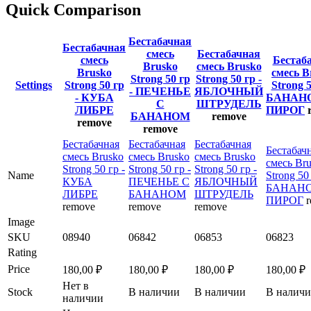
Quick Comparison
Бестабачная
Бестабачная
смесь
Бестабачная
смесь
Бестаб
Brusko
смесь Brusko
Brusko
смесь B
Strong 50 гр
Strong 50 гр -
Settings
Strong 50 гр
Strong 5
- ПЕЧЕНЬЕ
ЯБЛОЧНЫЙ
- КУБА
БАНАН
С
ШТРУДЕЛЬ
ЛИБРЕ
ПИРОГ
БАНАНОМ
remove
remove
remove
Бестабачная
Бестабачная
Бестабачная
Бестабач
смесь Brusko
смесь Brusko
смесь Brusko
смесь Br
Strong 50 гр -
Strong 50 гр -
Strong 50 гр -
Name
Strong 50 
КУБА
ПЕЧЕНЬЕ С
ЯБЛОЧНЫЙ
БАНАН
ЛИБРЕ
БАНАНОМ
ШТРУДЕЛЬ
ПИРОГ
remove
remove
remove
Image
SKU
08940
06842
06853
06823
Rating
Price
180,00
₽
180,00
₽
180,00
₽
180,00
₽
Нет в
Stock
В наличии
В наличии
В налич
наличии