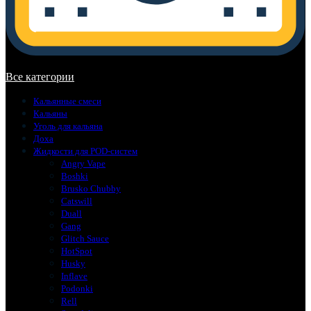
В корзине нет товаров.
Все категории
Кальянные смеси
Кальяны
Уголь для кальяна
Доха
Жидкости для POD-систем
Angry Vape
Boshki
Brusko Chubby
Catswill
Duall
Gang
Glitch Sauce
HotSpot
Husky
Inflave
Podonki
Rell