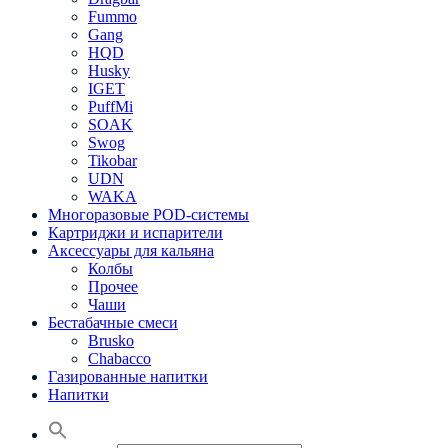
Fummo
Gang
HQD
Husky
IGET
PuffMi
SOAK
Swog
Tikobar
UDN
WAKA
Многоразовые POD-системы
Картриджи и испарители
Аксессуары для кальяна
Колбы
Прочее
Чаши
Бестабачные смеси
Brusko
Chabacco
Газированные напитки
Напитки