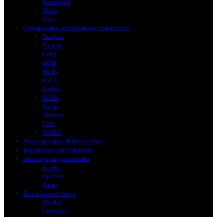
Scandalist
Skala
Toyz
Одноразовые электронные испарители
Dragbar
Fummo
Gang
HQD
Husky
IGET
PuffMi
SOAK
Swog
Tikobar
UDN
WAKA
Многоразовые POD-системы
Картриджи и испарители
Аксессуары для кальяна
Колбы
Прочее
Чаши
Бестабачные смеси
Brusko
Chabacco