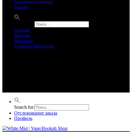
Газированные напитки
Напитки
Search for:
Главная
Магазин
Контакты
Страница ВКонтакте
Предложение ограничего
Супер Скидки
Товары в распродаже на этой неделе
Лучшие варианты на этой неделе. Скидка до 50% на самые
продаваемые товары.
Search for:
Отслеживание заказа
Профиль