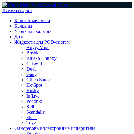
Все категории
Кальянные смеси
Кальяны
Уголь для кальяна
Доха
Жидкости для POD-систем
Angry Vape
Boshki
Brusko Chubby
Catswill
Duall
Gang
Glitch Sauce
HotSpot
Husky
Inflave
Podonki
Rell
Scandalist
Skala
Toyz
Одноразовые электронные испарители
Dragbar