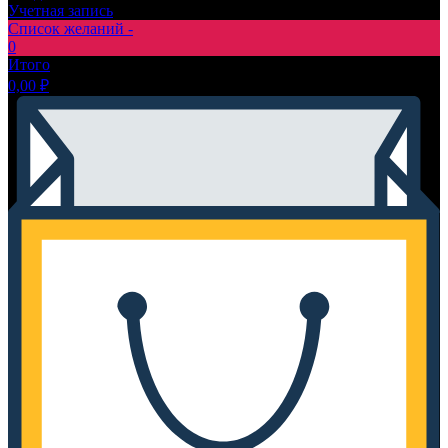
Учетная запись
Список желаний -
0
Итого
0,00
₽