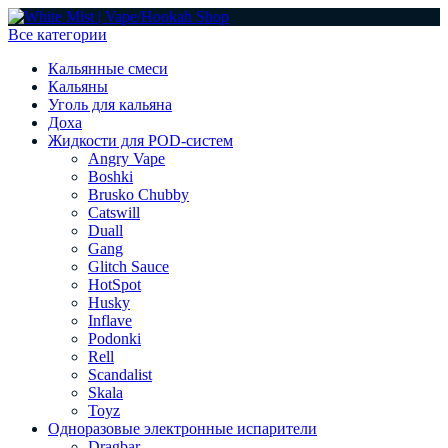
Все категории
Кальянные смеси
Кальяны
Уголь для кальяна
Доха
Жидкости для POD-систем
Angry Vape
Boshki
Brusko Chubby
Catswill
Duall
Gang
Glitch Sauce
HotSpot
Husky
Inflave
Podonki
Rell
Scandalist
Skala
Toyz
Одноразовые электронные испарители
Dragbar