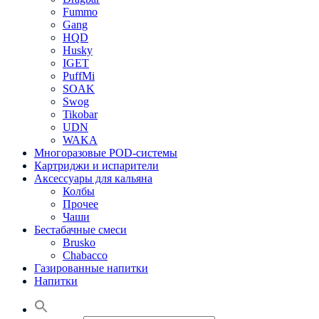
Fummo
Gang
HQD
Husky
IGET
PuffMi
SOAK
Swog
Tikobar
UDN
WAKA
Многоразовые POD-системы
Картриджи и испарители
Аксессуары для кальяна
Колбы
Прочее
Чаши
Бестабачные смеси
Brusko
Chabacco
Газированные напитки
Напитки