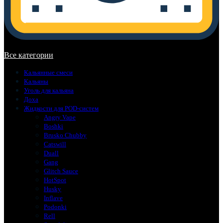
В корзине нет товаров.
Все категории
Кальянные смеси
Кальяны
Уголь для кальяна
Доха
Жидкости для POD-систем
Angry Vape
Boshki
Brusko Chubby
Catswill
Duall
Gang
Glitch Sauce
HotSpot
Husky
Inflave
Podonki
Rell