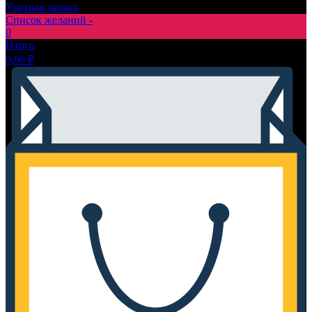
Учетная запись
Список желаний -
0
Итого
0,00
₽