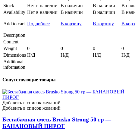
Stock
Нет в наличии
В наличии
В наличии
В нал
Availability
Нет в наличии
В наличии
В наличии
В нал
Add to cart
Подробнее
В корзину
В корзину
В кор
Description
Content
Weight
0
0
0
0
Dimensions
Н/Д
Н/Д
Н/Д
Н/Д
Additional
information
Сопутствующие товары
Добавить в список желаний
Добавить в список желаний
Бестабачная смесь Brusko Strong 50 гр —
БАНАНОВЫЙ ПИРОГ