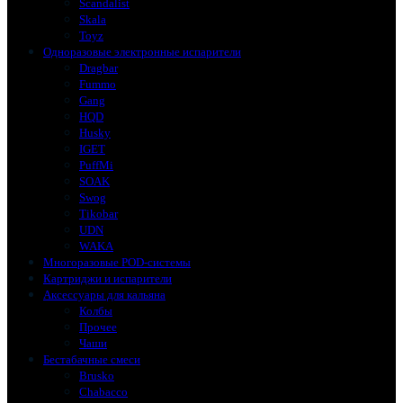
Scandalist
Skala
Toyz
Одноразовые электронные испарители
Dragbar
Fummo
Gang
HQD
Husky
IGET
PuffMi
SOAK
Swog
Tikobar
UDN
WAKA
Многоразовые POD-системы
Картриджи и испарители
Аксессуары для кальяна
Колбы
Прочее
Чаши
Бестабачные смеси
Brusko
Chabacco