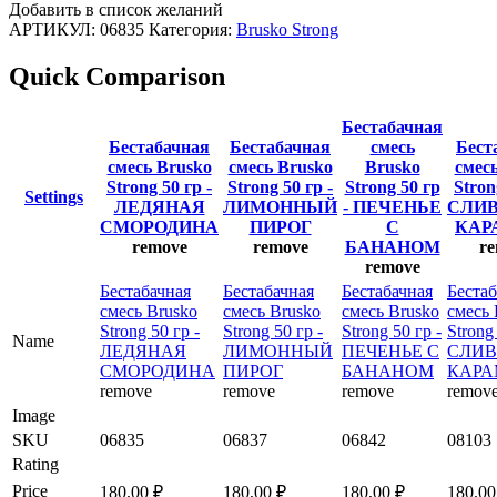
Добавить в список желаний
АРТИКУЛ:
06835
Категория:
Brusko Strong
Quick Comparison
Бестабачная
Бестабачная
Бестабачная
смесь
Бест
смесь Brusko
смесь Brusko
Brusko
смес
Strong 50 гр -
Strong 50 гр -
Strong 50 гр
Stron
Settings
ЛЕДЯНАЯ
ЛИМОННЫЙ
- ПЕЧЕНЬЕ
СЛИ
СМОРОДИНА
ПИРОГ
С
КАР
remove
remove
БАНАНОМ
r
remove
Бестабачная
Бестабачная
Бестабачная
Бестаб
смесь Brusko
смесь Brusko
смесь Brusko
смесь 
Strong 50 гр -
Strong 50 гр -
Strong 50 гр -
Strong 
Name
ЛЕДЯНАЯ
ЛИМОННЫЙ
ПЕЧЕНЬЕ С
СЛИ
СМОРОДИНА
ПИРОГ
БАНАНОМ
КАРА
remove
remove
remove
remov
Image
SKU
06835
06837
06842
08103
Rating
Price
180,00
₽
180,00
₽
180,00
₽
180,0