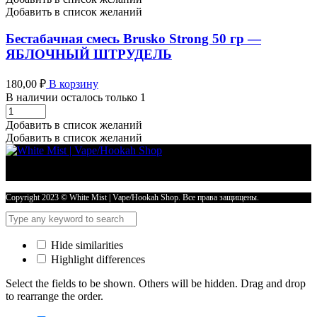
-
Добавить в список желаний
СЛИВОЧНАЯ
КАРАМЕЛЬ
Бестабачная смесь Brusko Strong 50 гр —
количество
ЯБЛОЧНЫЙ ШТРУДЕЛЬ
180,00
₽
В корзину
В наличии осталось только 1
Бестабачная
смесь
Добавить в список желаний
Brusko
Добавить в список желаний
Strong
50
гр
-
ЯБЛОЧНЫЙ
Copyright 2023 © White Mist | Vape/Hookah Shop. Все права защищены.
ШТРУДЕЛЬ
количество
Hide similarities
Highlight differences
Select the fields to be shown. Others will be hidden. Drag and drop
to rearrange the order.