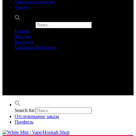
Газированные напитки
Напитки
Search for:
Главная
Магазин
Контакты
Страница ВКонтакте
Предложение ограничего
Супер Скидки
Товары в распродаже на этой неделе
Лучшие варианты на этой неделе. Скидка до 50% на самые
продаваемые товары.
Search for:
Отслеживание заказа
Профиль