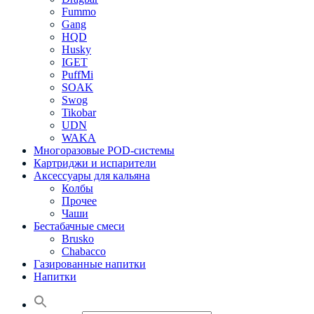
Fummo
Gang
HQD
Husky
IGET
PuffMi
SOAK
Swog
Tikobar
UDN
WAKA
Многоразовые POD-системы
Картриджи и испарители
Аксессуары для кальяна
Колбы
Прочее
Чаши
Бестабачные смеси
Brusko
Chabacco
Газированные напитки
Напитки