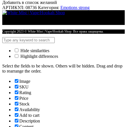
Добавить в список желаний
АРТИКУЛ:
08736
Категория:
Emotions strong
Copyright 2023 © White Mist | Vape/Hookah Shop. Все права защищены.
Hide similarities
Highlight differences
Select the fields to be shown. Others will be hidden. Drag and drop
to rearrange the order.
Image
SKU
Rating
Price
Stock
Availability
Add to cart
Description
Content