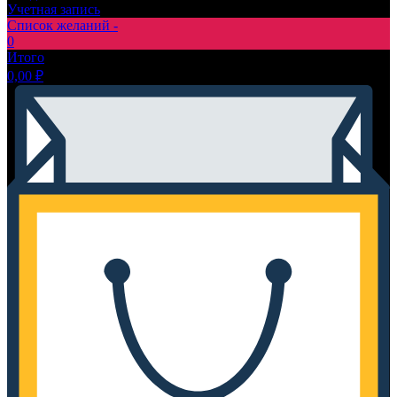
Учетная запись
Список желаний -
0
Итого
0,00
₽