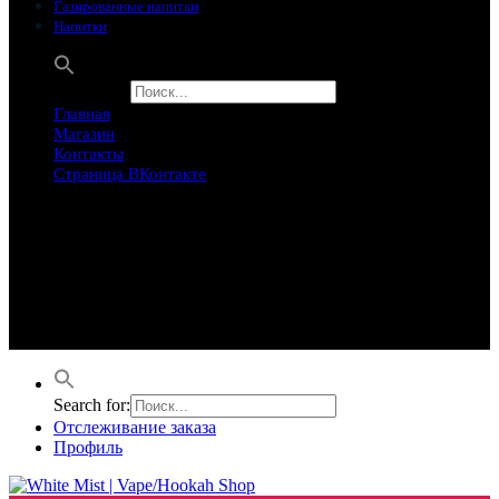
Газированные напитки
Напитки
Search for:
Главная
Магазин
Контакты
Страница ВКонтакте
Предложение ограничего
Супер Скидки
Товары в распродаже на этой неделе
Лучшие варианты на этой неделе. Скидка до 50% на самые
продаваемые товары.
Search for:
Отслеживание заказа
Профиль