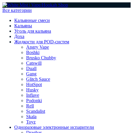
Все категории
Кальянные смеси
Кальяны
Уголь для кальяна
Доха
Жидкости для POD-систем
Angry Vape
Boshki
Brusko Chubby
Catswill
Duall
Gang
Glitch Sauce
HotSpot
Husky
Inflave
Podonki
Rell
Scandalist
Skala
Toyz
Одноразовые электронные испарители
Dragbar