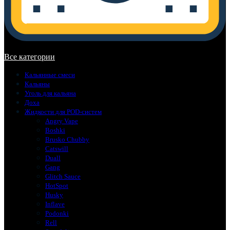
В корзине нет товаров.
Все категории
Кальянные смеси
Кальяны
Уголь для кальяна
Доха
Жидкости для POD-систем
Angry Vape
Boshki
Brusko Chubby
Catswill
Duall
Gang
Glitch Sauce
HotSpot
Husky
Inflave
Podonki
Rell