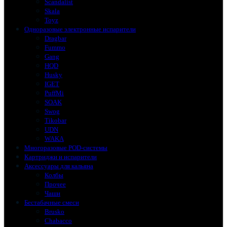
Scandalist
Skala
Toyz
Одноразовые электронные испарители
Dragbar
Fummo
Gang
HQD
Husky
IGET
PuffMi
SOAK
Swog
Tikobar
UDN
WAKA
Многоразовые POD-системы
Картриджи и испарители
Аксессуары для кальяна
Колбы
Прочее
Чаши
Бестабачные смеси
Brusko
Chabacco