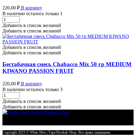
220,00
₽
В корзину
В наличии осталось только 1
Бестабачная
смесь
Добавить в список желаний
Chabacco
Добавить в список желаний
Mix
50
гр
Добавить в список желаний
MEDIUM
Добавить в список желаний
MUMBAI
TEA
Бестабачная смесь Chabacco Mix 50 гр MEDIUM
количество
KIWANO PASSION FRUIT
220,00
₽
В корзину
В наличии осталось только 3
Бестабачная
смесь
Добавить в список желаний
Chabacco
Добавить в список желаний
Mix
50
гр
MEDIUM
KIWANO
Copyright 2023 © White Mist | Vape/Hookah Shop. Все права защищены.