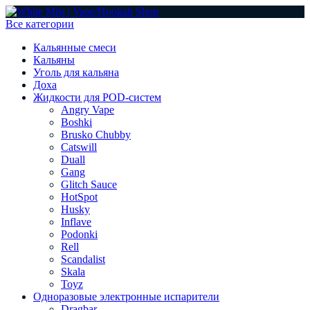
Все категории
Кальянные смеси
Кальяны
Уголь для кальяна
Доха
Жидкости для POD-систем
Angry Vape
Boshki
Brusko Chubby
Catswill
Duall
Gang
Glitch Sauce
HotSpot
Husky
Inflave
Podonki
Rell
Scandalist
Skala
Toyz
Одноразовые электронные испарители
Dragbar