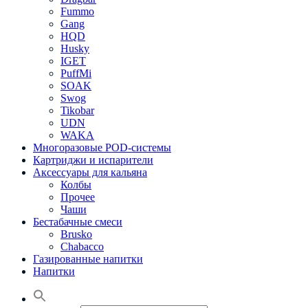
Fummo
Gang
HQD
Husky
IGET
PuffMi
SOAK
Swog
Tikobar
UDN
WAKA
Многоразовые POD-системы
Картриджи и испарители
Аксессуары для кальяна
Колбы
Прочее
Чаши
Бестабачные смеси
Brusko
Chabacco
Газированные напитки
Напитки