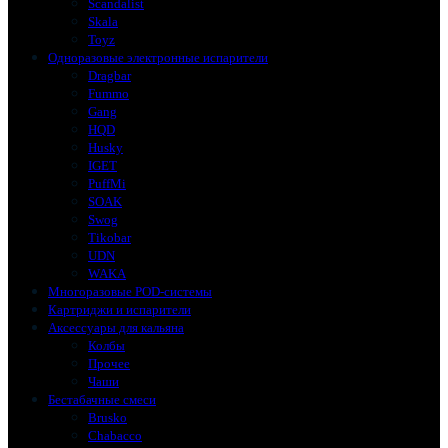
Scandalist
Skala
Toyz
Одноразовые электронные испарители
Dragbar
Fummo
Gang
HQD
Husky
IGET
PuffMi
SOAK
Swog
Tikobar
UDN
WAKA
Многоразовые POD-системы
Картриджи и испарители
Аксессуары для кальяна
Колбы
Прочее
Чаши
Бестабачные смеси
Brusko
Chabacco