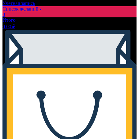
Учетная запись
Список желаний -
0
Итого
0,00
₽