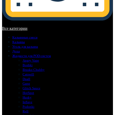
В корзине нет товаров.
Все категории
Кальянные смеси
Кальяны
Уголь для кальяна
Доха
Жидкости для POD-систем
Angry Vape
Boshki
Brusko Chubby
Catswill
Duall
Gang
Glitch Sauce
HotSpot
Husky
Inflave
Podonki
Rell