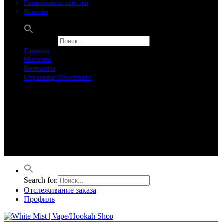
Газированные напитки
Напитки
Search for:
Главная
Магазин
Контакты
Страница ВКонтакте
Предложение ограничего
Супер Скидки
Товары в распродаже на этой неделе
Лучшие варианты на этой неделе. Скидка до 50% на самые
продаваемые товары.
Search for:
Отслеживание заказа
Профиль