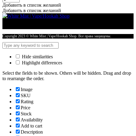
для
Добавить в список желаний
шахты
Добавить в список желаний
количество
Copyright 2023 © White Mist | Vape/Hookah Shop. Все права защищены.
Hide similarities
Highlight differences
Select the fields to be shown. Others will be hidden. Drag and drop
to rearrange the order.
Image
SKU
Rating
Price
Stock
Availability
Add to cart
Description