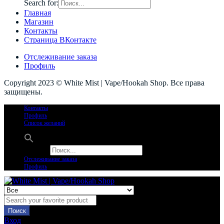
Search for:
Главная
Магазин
Контакты
Страница ВКонтакте
Отслеживание заказа
Профиль
Copyright 2023 © White Mist | Vape/Hookah Shop. Все права
защищены.
Контакты
Профиль
Список желаний
Search for:
Отслеживание заказа
Профиль
Поиск
Вход