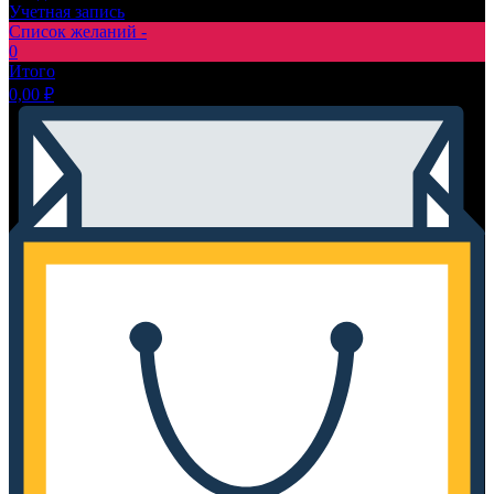
Учетная запись
Список желаний -
0
Итого
0,00
₽