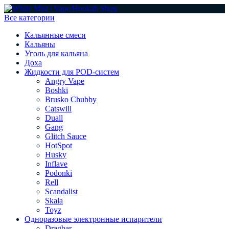
Все категории
Кальянные смеси
Кальяны
Уголь для кальяна
Доха
Жидкости для POD-систем
Angry Vape
Boshki
Brusko Chubby
Catswill
Duall
Gang
Glitch Sauce
HotSpot
Husky
Inflave
Podonki
Rell
Scandalist
Skala
Toyz
Одноразовые электронные испарители
Dragbar