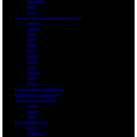
Scandalist
Skala
Toyz
Одноразовые электронные испарители
Dragbar
Fummo
Gang
HQD
Husky
IGET
PuffMi
SOAK
Swog
Tikobar
UDN
WAKA
Многоразовые POD-системы
Картриджи и испарители
Аксессуары для кальяна
Колбы
Прочее
Чаши
Бестабачные смеси
Brusko
Chabacco