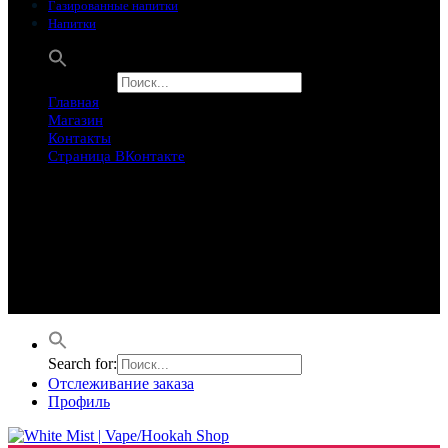
Газированные напитки
Напитки
Search for:
Главная
Магазин
Контакты
Страница ВКонтакте
Предложение ограничего
Супер Скидки
Товары в распродаже на этой неделе
Лучшие варианты на этой неделе. Скидка до 50% на самые
продаваемые товары.
Search for:
Отслеживание заказа
Профиль