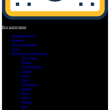
В корзине нет товаров.
Все категории
Кальянные смеси
Кальяны
Уголь для кальяна
Доха
Жидкости для POD-систем
Angry Vape
Boshki
Brusko Chubby
Catswill
Duall
Gang
Glitch Sauce
HotSpot
Husky
Inflave
Podonki
Rell