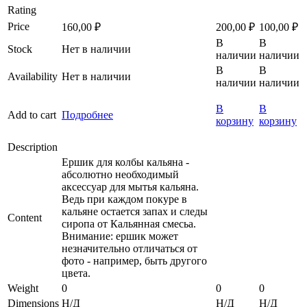
Rating
Price
160,00
₽
200,00
₽
100,00
₽
В
В
Stock
Нет в наличии
наличии
наличии
В
В
Availability
Нет в наличии
наличии
наличии
В
В
Add to cart
Подробнее
корзину
корзину
Description
Ершик для колбы кальяна -
абсолютно необходимый
аксессуар для мытья кальяна.
Ведь при каждом покуре в
кальяне остается запах и следы
Content
сиропа от Кальянная смесьа.
Внимание: ершик может
незначительно отличаться от
фото - например, быть другого
цвета.
Weight
0
0
0
Dimensions
Н/Д
Н/Д
Н/Д