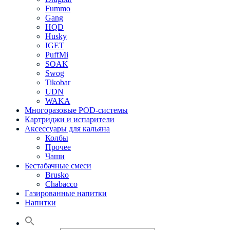
Fummo
Gang
HQD
Husky
IGET
PuffMi
SOAK
Swog
Tikobar
UDN
WAKA
Многоразовые POD-системы
Картриджи и испарители
Аксессуары для кальяна
Колбы
Прочее
Чаши
Бестабачные смеси
Brusko
Chabacco
Газированные напитки
Напитки