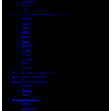
Scandalist
Skala
Toyz
Одноразовые электронные испарители
Dragbar
Fummo
Gang
HQD
Husky
IGET
PuffMi
SOAK
Swog
Tikobar
UDN
WAKA
Многоразовые POD-системы
Картриджи и испарители
Аксессуары для кальяна
Колбы
Прочее
Чаши
Бестабачные смеси
Brusko
Chabacco