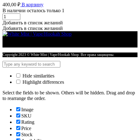
400,00
₽
В корзину
В наличии осталось только 1
Жидкости
SALT
Добавить в список желаний
ИНДИВИDuall
Добавить в список желаний
(STRONG)
30ml
20mg
-
МАРМЕЛАД
Copyright 2023 © White Mist | Vape/Hookah Shop. Все права защищены.
КИСЛАЯ
КОЛА
количество
Hide similarities
Highlight differences
Select the fields to be shown. Others will be hidden. Drag and drop
to rearrange the order.
Image
SKU
Rating
Price
Stock