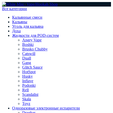
Все категории
Кальянные смеси
Кальяны
Уголь для кальяна
Доха
Жидкости для POD-систем
Angry Vape
Boshki
Brusko Chubby
Catswill
Duall
Gang
Glitch Sauce
HotSpot
Husky
Inflave
Podonki
Rell
Scandalist
Skala
Toyz
Одноразовые электронные испарители
Dragbar