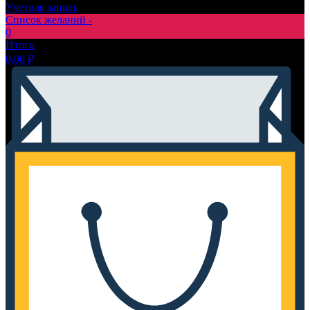
Учетная запись
Список желаний -
0
Итого
0,00
₽