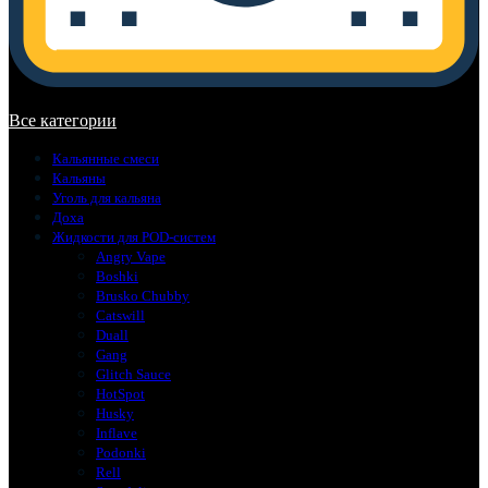
В корзине нет товаров.
Все категории
Кальянные смеси
Кальяны
Уголь для кальяна
Доха
Жидкости для POD-систем
Angry Vape
Boshki
Brusko Chubby
Catswill
Duall
Gang
Glitch Sauce
HotSpot
Husky
Inflave
Podonki
Rell