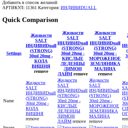
Добавить в список желаний
АРТИКУЛ:
11361
Категория:
ИНДИВИDUALL
Quick Comparison
Жидкости
Жидкости
Жидкости
SALT
SALT
SALT
ИНДИВИDuall
ИНДИВИDuall
ИНДИВИDuall
ИН
(STRONG)
(STRONG)
(STRONG)
Settings
30ml 20mg -
30ml 20mg -
30ml 20mg -
3
КИСЛЫЕ
МОРОЖЕНОЕ
КОЛА
ЛЕДЕНЦЫ
ЗЕМЛЯНИКА
ВИШНЯ
ЛИМОН
МАЛИНА
remove
ЛАЙМ
remove
remove
Жидкости
Жидкости
Жидкости
Жи
SALT
SALT
SALT
SA
ИНДИВИDuall
ИНДИВИDuall
ИНДИВИDuall
ИН
(STRONG)
(STRONG)
(STRONG)
(S
Name
30ml 20mg -
30ml 20mg -
30ml 20mg -
30
КИСЛЫЕ
МОРОЖЕНОЕ
КОЛА
С
ЛЕДЕНЦЫ
ЗЕМЛЯНИКА
ВИШНЯ
ОГ
ЛИМОН
МАЛИНА
remove
re
ЛАЙМ
remove
remove
Image