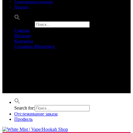
Газированные напитки
Напитки
Search for:
Главная
Магазин
Контакты
Страница ВКонтакте
Предложение ограничего
Супер Скидки
Товары в распродаже на этой неделе
Лучшие варианты на этой неделе. Скидка до 50% на самые
продаваемые товары.
Search for:
Отслеживание заказа
Профиль