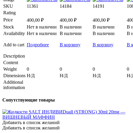
SKU
11361
14184
14191
10
Rating
Price
400,00
₽
400,00
₽
400,00
₽
40
Stock
Нет в наличии
В наличии
В наличии
В 
Availability
Нет в наличии
В наличии
В наличии
В 
Add to cart
Подробнее
В корзину
В корзину
В 
Description
Content
Weight
0
0
0
0
Dimensions
Н/Д
Н/Д
Н/Д
Н/
Additional
information
Сопутствующие товары
Добавить в список желаний
Добавить в список желаний