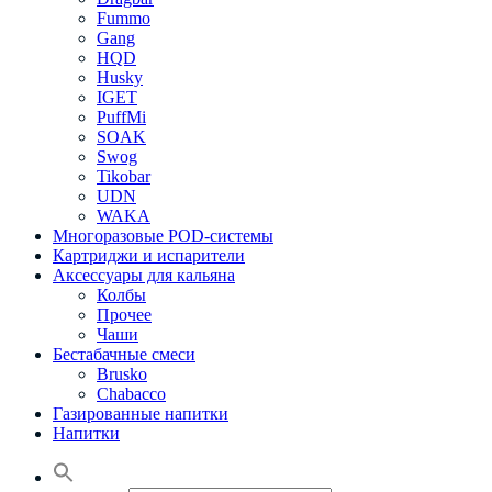
Fummo
Gang
HQD
Husky
IGET
PuffMi
SOAK
Swog
Tikobar
UDN
WAKA
Многоразовые POD-системы
Картриджи и испарители
Аксессуары для кальяна
Колбы
Прочее
Чаши
Бестабачные смеси
Brusko
Chabacco
Газированные напитки
Напитки