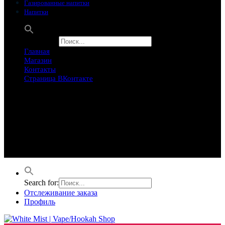
Газированные напитки
Напитки
Search for:
Главная
Магазин
Контакты
Страница ВКонтакте
Предложение ограничего
Супер Скидки
Товары в распродаже на этой неделе
Лучшие варианты на этой неделе. Скидка до 50% на самые
продаваемые товары.
Search for:
Отслеживание заказа
Профиль