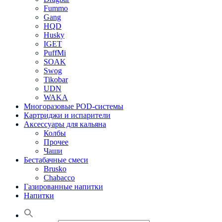
Fummo
Gang
HQD
Husky
IGET
PuffMi
SOAK
Swog
Tikobar
UDN
WAKA
Многоразовые POD-системы
Картриджи и испарители
Аксессуары для кальяна
Колбы
Прочее
Чаши
Бестабачные смеси
Brusko
Chabacco
Газированные напитки
Напитки