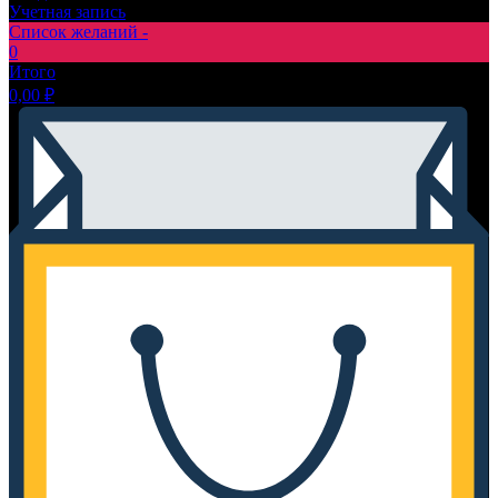
Учетная запись
Список желаний -
0
Итого
0,00
₽