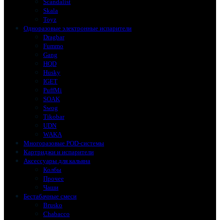
Scandalist
Skala
Toyz
Одноразовые электронные испарители
Dragbar
Fummo
Gang
HQD
Husky
IGET
PuffMi
SOAK
Swog
Tikobar
UDN
WAKA
Многоразовые POD-системы
Картриджи и испарители
Аксессуары для кальяна
Колбы
Прочее
Чаши
Бестабачные смеси
Brusko
Chabacco