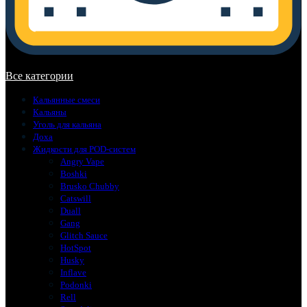
В корзине нет товаров.
Все категории
Кальянные смеси
Кальяны
Уголь для кальяна
Доха
Жидкости для POD-систем
Angry Vape
Boshki
Brusko Chubby
Catswill
Duall
Gang
Glitch Sauce
HotSpot
Husky
Inflave
Podonki
Rell