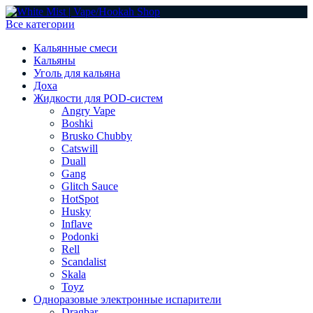
Все категории
Кальянные смеси
Кальяны
Уголь для кальяна
Доха
Жидкости для POD-систем
Angry Vape
Boshki
Brusko Chubby
Catswill
Duall
Gang
Glitch Sauce
HotSpot
Husky
Inflave
Podonki
Rell
Scandalist
Skala
Toyz
Одноразовые электронные испарители
Dragbar