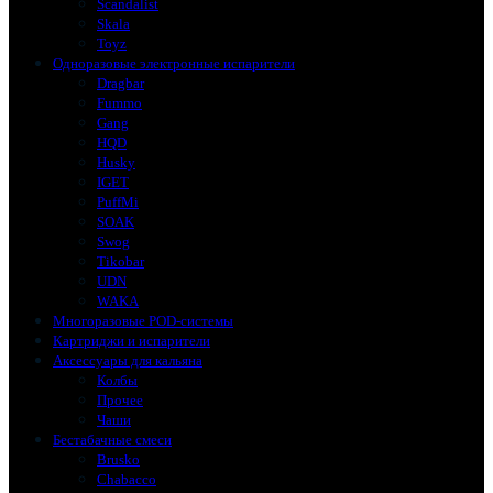
Scandalist
Skala
Toyz
Одноразовые электронные испарители
Dragbar
Fummo
Gang
HQD
Husky
IGET
PuffMi
SOAK
Swog
Tikobar
UDN
WAKA
Многоразовые POD-системы
Картриджи и испарители
Аксессуары для кальяна
Колбы
Прочее
Чаши
Бестабачные смеси
Brusko
Chabacco