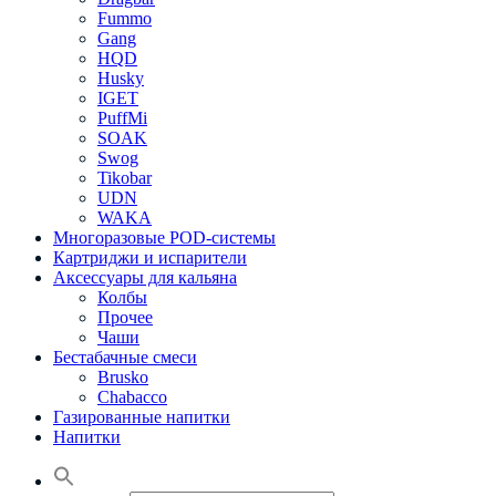
Fummo
Gang
HQD
Husky
IGET
PuffMi
SOAK
Swog
Tikobar
UDN
WAKA
Многоразовые POD-системы
Картриджи и испарители
Аксессуары для кальяна
Колбы
Прочее
Чаши
Бестабачные смеси
Brusko
Chabacco
Газированные напитки
Напитки