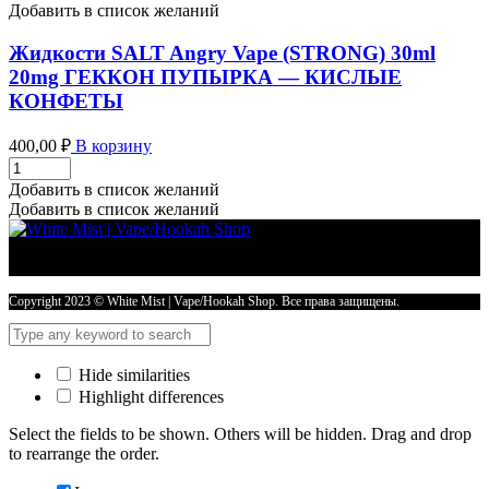
ВОМБАТ
Добавить в список желаний
БАТЯНЯ
-
Жидкости SALT Angry Vape (STRONG) 30ml
ВИНОГРАДНАЯ
20mg ГЕККОН ПУПЫРКА — КИСЛЫЕ
ГАЗИРОВКА
КОНФЕТЫ
количество
400,00
₽
В корзину
Жидкости
SALT
Добавить в список желаний
Angry
Добавить в список желаний
Vape
(STRONG)
30ml
20mg
ГЕККОН
Copyright 2023 © White Mist | Vape/Hookah Shop. Все права защищены.
ПУПЫРКА
-
КИСЛЫЕ
Hide similarities
КОНФЕТЫ
Highlight differences
количество
Select the fields to be shown. Others will be hidden. Drag and drop
to rearrange the order.