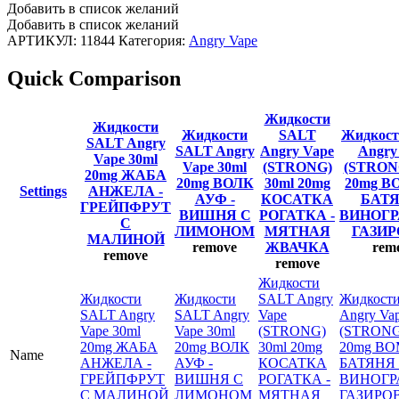
Добавить в список желаний
Добавить в список желаний
АРТИКУЛ:
11844
Категория:
Angry Vape
Quick Comparison
Жидкости
Жидкости
Жидкости
SALT
Жидкост
SALT Angry
SALT Angry
Angry Vape
Angry
Vape 30ml
Vape 30ml
(STRONG)
(STRONG
20mg ЖАБА
20mg ВОЛК
30ml 20mg
20mg 
Settings
АНЖЕЛА -
АУФ -
КОСАТКА
БАТЯ
ГРЕЙПФРУТ
ВИШНЯ С
РОГАТКА -
ВИНОГ
С
ЛИМОНОМ
МЯТНАЯ
ГАЗИ
МАЛИНОЙ
remove
ЖВАЧКА
rem
remove
remove
Жидкости
Жидкости
Жидкости
SALT Angry
Жидкост
SALT Angry
SALT Angry
Vape
Angry Va
Vape 30ml
Vape 30ml
(STRONG)
(STRONG
20mg ЖАБА
20mg ВОЛК
30ml 20mg
20mg В
Name
АНЖЕЛА -
АУФ -
КОСАТКА
БАТЯНЯ 
ГРЕЙПФРУТ
ВИШНЯ С
РОГАТКА -
ВИНОГР
С МАЛИНОЙ
ЛИМОНОМ
МЯТНАЯ
ГАЗИРО