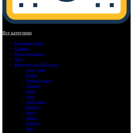
В корзине нет товаров.
Все категории
Кальянные смеси
Кальяны
Уголь для кальяна
Доха
Жидкости для POD-систем
Angry Vape
Boshki
Brusko Chubby
Catswill
Duall
Gang
Glitch Sauce
HotSpot
Husky
Inflave
Podonki
Rell