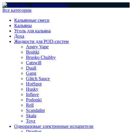
Все категории
Кальянные смеси
Кальяны
Уголь для кальяна
Доха
Жидкости для POD-систем
Angry Vape
Boshki
Brusko Chubby
Catswill
Duall
Gang
Glitch Sauce
HotSpot
Husky
Inflave
Podonki
Rell
Scandalist
Skala
Toyz
Одноразовые электронные испарители
Dragbar