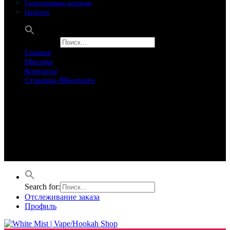
Газированные напитки
Напитки
Search for:
Главная
Магазин
Контакты
Страница ВКонтакте
Предложение ограничего
Супер Скидки
Товары в распродаже на этой неделе
Лучшие варианты на этой неделе. Скидка до 50% на самые
продаваемые товары.
Search for:
Отслеживание заказа
Профиль