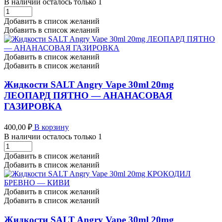
В наличии осталось только 1
Жидкости
SALT
Добавить в список желаний
Angry
Добавить в список желаний
Vape
(STRONG)
30ml
Добавить в список желаний
20mg
Добавить в список желаний
РОСОМАХА
МАХА
Жидкости SALT Angry Vape 30ml 20mg
-
ЛЕОПАРД ПЯТНО — АНАНАСОВАЯ
МАЛИНОВЫЙ
ГАЗИРОВКА
ДЖЕМ
количество
400,00
₽
В корзину
В наличии осталось только 1
Жидкости
SALT
Добавить в список желаний
Angry
Добавить в список желаний
Vape
30ml
20mg
Добавить в список желаний
ЛЕОПАРД
Добавить в список желаний
ПЯТНО
-
Жидкости SALT Angry Vape 30ml 20mg