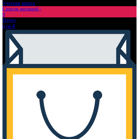
Учетная запись
Список желаний -
0
Итого
0,00
₽