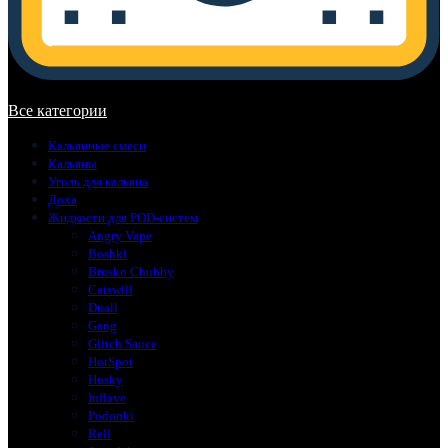
В корзине нет товаров.
Все категории
Кальянные смеси
Кальяны
Уголь для кальяна
Доха
Жидкости для POD-систем
Angry Vape
Boshki
Brusko Chubby
Catswill
Duall
Gang
Glitch Sauce
HotSpot
Husky
Inflave
Podonki
Rell