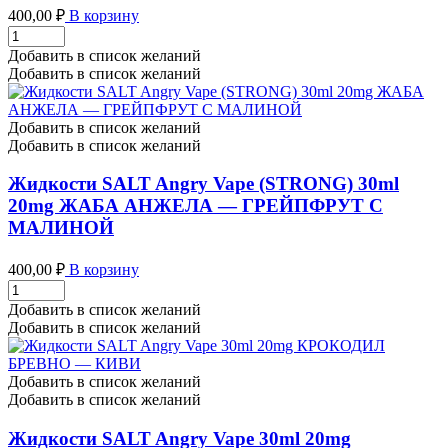
400,00
₽
В корзину
Жидкости
SALT
Добавить в список желаний
Angry
Добавить в список желаний
Vape
(STRONG)
30ml
Добавить в список желаний
20mg
Добавить в список желаний
ГЕККОН
ПУПЫРКА
Жидкости SALT Angry Vape (STRONG) 30ml
-
20mg ЖАБА АНЖЕЛА — ГРЕЙПФРУТ С
КИСЛЫЕ
МАЛИНОЙ
КОНФЕТЫ
количество
400,00
₽
В корзину
Жидкости
SALT
Добавить в список желаний
Angry
Добавить в список желаний
Vape
(STRONG)
30ml
Добавить в список желаний
20mg
Добавить в список желаний
ЖАБА
АНЖЕЛА
Жидкости SALT Angry Vape 30ml 20mg