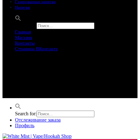
Газированные напитки
Напитки
Search for:
Главная
Магазин
Контакты
Страница ВКонтакте
Предложение ограничего
Супер Скидки
Товары в распродаже на этой неделе
Лучшие варианты на этой неделе. Скидка до 50% на самые
продаваемые товары.
Search for:
Отслеживание заказа
Профиль