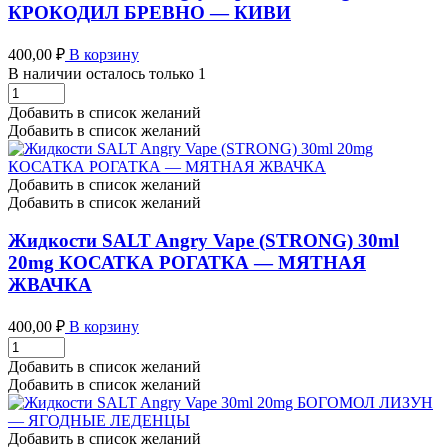
-
КРОКОДИЛ БРЕВНО — КИВИ
ГРЕЙПФРУТ
С
400,00
₽
В корзину
МАЛИНОЙ
В наличии осталось только 1
количество
Жидкости
SALT
Добавить в список желаний
Angry
Добавить в список желаний
Vape
30ml
20mg
Добавить в список желаний
КРОКОДИЛ
Добавить в список желаний
БРЕВНО
-
Жидкости SALT Angry Vape (STRONG) 30ml
КИВИ
20mg КОСАТКА РОГАТКА — МЯТНАЯ
количество
ЖВАЧКА
400,00
₽
В корзину
Жидкости
SALT
Добавить в список желаний
Angry
Добавить в список желаний
Vape
(STRONG)
30ml
Добавить в список желаний