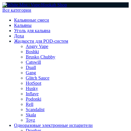
Все категории
Кальянные смеси
Кальяны
Уголь для кальяна
Доха
Жидкости для POD-систем
Angry Vape
Boshki
Brusko Chubby
Catswill
Duall
Gang
Glitch Sauce
HotSpot
Husky
Inflave
Podonki
Rell
Scandalist
Skala
Toyz
Одноразовые электронные испарители
Dragbar