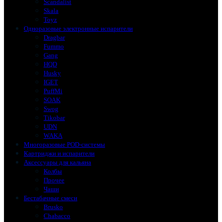
Scandalist
Skala
Toyz
Одноразовые электронные испарители
Dragbar
Fummo
Gang
HQD
Husky
IGET
PuffMi
SOAK
Swog
Tikobar
UDN
WAKA
Многоразовые POD-системы
Картриджи и испарители
Аксессуары для кальяна
Колбы
Прочее
Чаши
Бестабачные смеси
Brusko
Chabacco