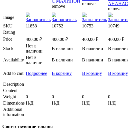
С МАЛИНОЙ
remove
АНАНА
remove
remove
Image
SKU
11858
10752
10753
10749
Rating
Price
400,00
₽
400,00
₽
400,00
₽
400,00
₽
Нет в
Stock
В наличии
В наличии
В наличи
наличии
Нет в
Availability
В наличии
В наличии
В наличи
наличии
Add to cart
Подробнее
В корзину
В корзину
В корзину
Description
Content
Weight
0
0
0
0
Dimensions
Н/Д
Н/Д
Н/Д
Н/Д
Additional
information
Сопутствующие товары