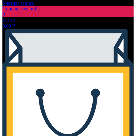
Учетная запись
Список желаний -
0
Итого
0,00
₽