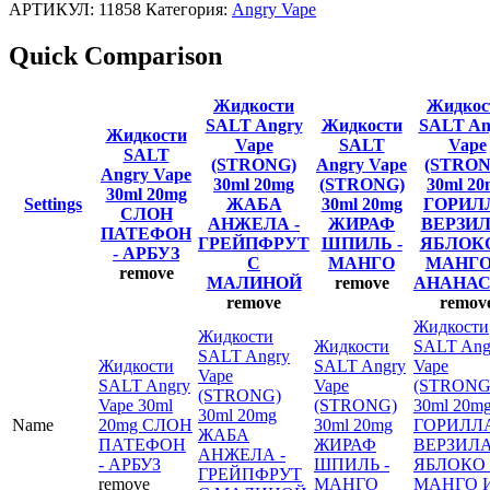
АРТИКУЛ:
11858
Категория:
Angry Vape
Quick Comparison
Жидкости
Жидкос
SALT Angry
Жидкости
SALT An
Жидкости
Vape
SALT
Vape
SALT
(STRONG)
Angry Vape
(STRON
Angry Vape
30ml 20mg
(STRONG)
30ml 20
30ml 20mg
Settings
ЖАБА
30ml 20mg
ГОРИЛ
СЛОН
АНЖЕЛА -
ЖИРАФ
ВЕРЗИЛ
ПАТЕФОН
ГРЕЙПФРУТ
ШПИЛЬ -
ЯБЛОК
- АРБУЗ
С
МАНГО
МАНГО
remove
МАЛИНОЙ
remove
АНАНА
remove
remov
Жидкости
Жидкости
Жидкости
SALT Ang
SALT Angry
Жидкости
SALT Angry
Vape
Vape
SALT Angry
Vape
(STRONG
(STRONG)
Vape 30ml
(STRONG)
30ml 20m
30ml 20mg
Name
20mg СЛОН
30ml 20mg
ГОРИЛЛ
ЖАБА
ПАТЕФОН
ЖИРАФ
ВЕРЗИЛА
АНЖЕЛА -
- АРБУЗ
ШПИЛЬ -
ЯБЛОКО
ГРЕЙПФРУТ
remove
МАНГО
МАНГО 