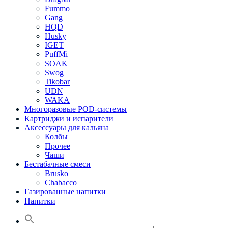
Fummo
Gang
HQD
Husky
IGET
PuffMi
SOAK
Swog
Tikobar
UDN
WAKA
Многоразовые POD-системы
Картриджи и испарители
Аксессуары для кальяна
Колбы
Прочее
Чаши
Бестабачные смеси
Brusko
Chabacco
Газированные напитки
Напитки