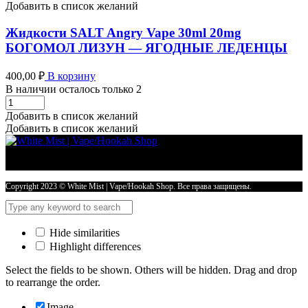
20mg
Добавить в список желаний
КОСАТКА
РОГАТКА
Жидкости SALT Angry Vape 30ml 20mg
-
БОГОМОЛ ЛИЗУН — ЯГОДНЫЕ ЛЕДЕНЦЫ
МЯТНАЯ
ЖВАЧКА
400,00
₽
В корзину
количество
В наличии осталось только 2
Жидкости
SALT
Добавить в список желаний
Angry
Добавить в список желаний
Vape
30ml
20mg
БОГОМОЛ
ЛИЗУН
Copyright 2023 © White Mist | Vape/Hookah Shop. Все права защищены.
-
ЯГОДНЫЕ
ЛЕДЕНЦЫ
Hide similarities
количество
Highlight differences
Select the fields to be shown. Others will be hidden. Drag and drop
to rearrange the order.
Image