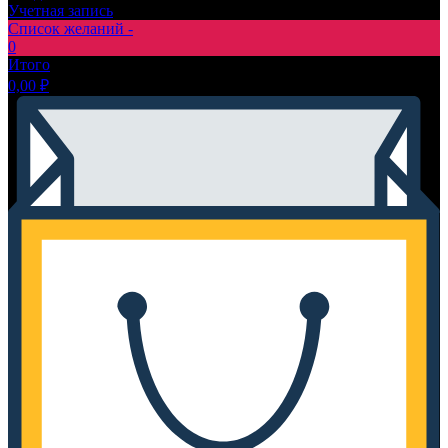
Учетная запись
Список желаний -
0
Итого
0,00
₽