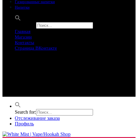
Газированные напитки
Напитки
Search for:
Главная
Магазин
Контакты
Страница ВКонтакте
Предложение ограничего
Супер Скидки
Товары в распродаже на этой неделе
Лучшие варианты на этой неделе. Скидка до 50% на самые
продаваемые товары.
Search for:
Отслеживание заказа
Профиль