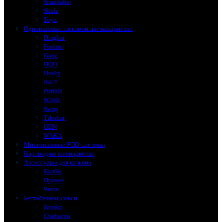
Scandalist
Skala
Toyz
Одноразовые электронные испарители
Dragbar
Fummo
Gang
HQD
Husky
IGET
PuffMi
SOAK
Swog
Tikobar
UDN
WAKA
Многоразовые POD-системы
Картриджи и испарители
Аксессуары для кальяна
Колбы
Прочее
Чаши
Бестабачные смеси
Brusko
Chabacco