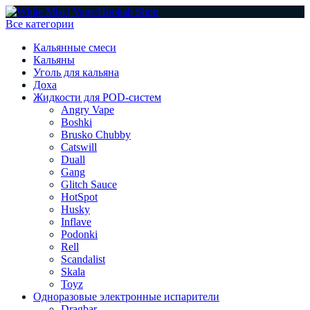
Все категории
Кальянные смеси
Кальяны
Уголь для кальяна
Доха
Жидкости для POD-систем
Angry Vape
Boshki
Brusko Chubby
Catswill
Duall
Gang
Glitch Sauce
HotSpot
Husky
Inflave
Podonki
Rell
Scandalist
Skala
Toyz
Одноразовые электронные испарители
Dragbar