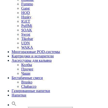
Fummo
Gang
HQD
Husky
IGET
PuffMi
SOAK
Swog
Tikobar
UDN
WAKA
Многоразовые POD-системы
Картриджи и испарители
Аксессуары для кальяна
Колбы
Прочее
Чаши
Бестабачные смеси
Brusko
Chabacco
Газированные напитки
Напитки