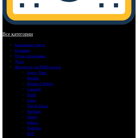
В корзине нет товаров.
Все категории
Кальянные смеси
Кальяны
Уголь для кальяна
Доха
Жидкости для POD-систем
Angry Vape
Boshki
Brusko Chubby
Catswill
Duall
Gang
Glitch Sauce
HotSpot
Husky
Inflave
Podonki
Rell