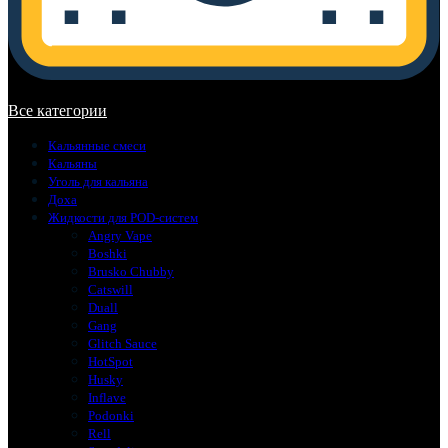
В корзине нет товаров.
Все категории
Кальянные смеси
Кальяны
Уголь для кальяна
Доха
Жидкости для POD-систем
Angry Vape
Boshki
Brusko Chubby
Catswill
Duall
Gang
Glitch Sauce
HotSpot
Husky
Inflave
Podonki
Rell