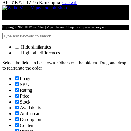
АРТИКУЛ:
12195
Категория:
Catswill
Copyright 2023 © White Mist | Vape/Hookah Shop. Все права защищены.
Hide similarities
Highlight differences
Select the fields to be shown. Others will be hidden. Drag and drop
to rearrange the order.
Image
SKU
Rating
Price
Stock
Availability
Add to cart
Description
Content