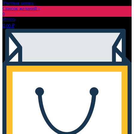
Учетная запись
Список желаний -
0
Итого
0,00
₽