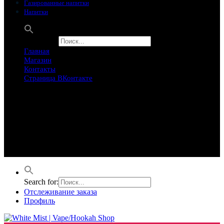
Газированные напитки
Напитки
Search for:
Главная
Магазин
Контакты
Страница ВКонтакте
Предложение ограничего
Супер Скидки
Товары в распродаже на этой неделе
Лучшие варианты на этой неделе. Скидка до 50% на самые
продаваемые товары.
Search for:
Отслеживание заказа
Профиль