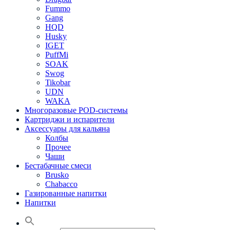
Fummo
Gang
HQD
Husky
IGET
PuffMi
SOAK
Swog
Tikobar
UDN
WAKA
Многоразовые POD-системы
Картриджи и испарители
Аксессуары для кальяна
Колбы
Прочее
Чаши
Бестабачные смеси
Brusko
Chabacco
Газированные напитки
Напитки