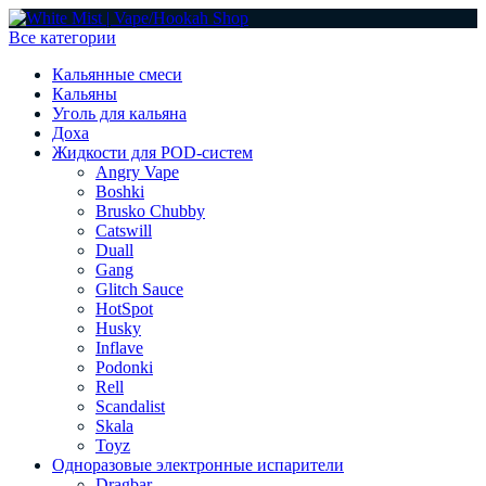
Все категории
Кальянные смеси
Кальяны
Уголь для кальяна
Доха
Жидкости для POD-систем
Angry Vape
Boshki
Brusko Chubby
Catswill
Duall
Gang
Glitch Sauce
HotSpot
Husky
Inflave
Podonki
Rell
Scandalist
Skala
Toyz
Одноразовые электронные испарители
Dragbar