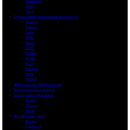
Scandalist
Skala
Toyz
Одноразовые электронные испарители
Dragbar
Fummo
Gang
HQD
Husky
IGET
PuffMi
SOAK
Swog
Tikobar
UDN
WAKA
Многоразовые POD-системы
Картриджи и испарители
Аксессуары для кальяна
Колбы
Прочее
Чаши
Бестабачные смеси
Brusko
Chabacco