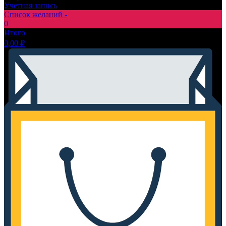
Учетная запись
Список желаний -
0
Итого
0,00
₽