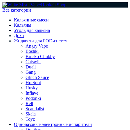
Все категории
Кальянные смеси
Кальяны
Уголь для кальяна
Доха
Жидкости для POD-систем
Angry Vape
Boshki
Brusko Chubby
Catswill
Duall
Gang
Glitch Sauce
HotSpot
Husky
Inflave
Podonki
Rell
Scandalist
Skala
Toyz
Одноразовые электронные испарители
Dragbar