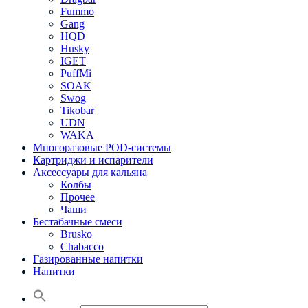
Fummo
Gang
HQD
Husky
IGET
PuffMi
SOAK
Swog
Tikobar
UDN
WAKA
Многоразовые POD-системы
Картриджи и испарители
Аксессуары для кальяна
Колбы
Прочее
Чаши
Бестабачные смеси
Brusko
Chabacco
Газированные напитки
Напитки