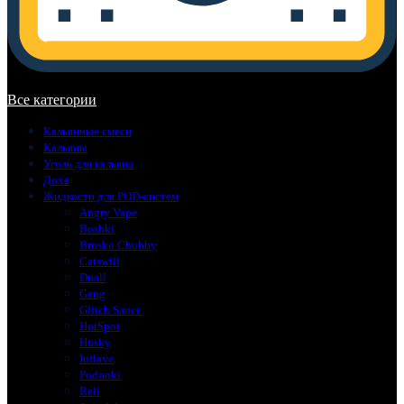
В корзине нет товаров.
Все категории
Кальянные смеси
Кальяны
Уголь для кальяна
Доха
Жидкости для POD-систем
Angry Vape
Boshki
Brusko Chubby
Catswill
Duall
Gang
Glitch Sauce
HotSpot
Husky
Inflave
Podonki
Rell