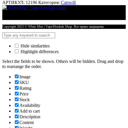
АРТИКУЛ:
12196
Категория:
Catswill
Copyright 2023 © White Mist | Vape/Hookah Shop. Все права защищены.
Hide similarities
Highlight differences
Select the fields to be shown. Others will be hidden. Drag and drop
to rearrange the order.
Image
SKU
Rating
Price
Stock
Availability
Add to cart
Description
Content