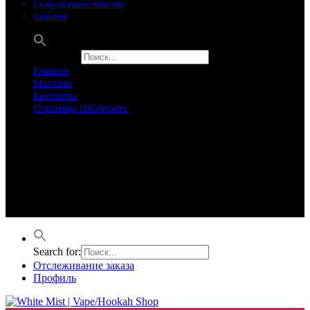
Газированные напитки
Напитки
Search for:
Главная
Магазин
Контакты
Страница ВКонтакте
Предложение ограничего
Супер Скидки
Товары в распродаже на этой неделе
Лучшие варианты на этой неделе. Скидка до 50% на самые
продаваемые товары.
Search for:
Отслеживание заказа
Профиль