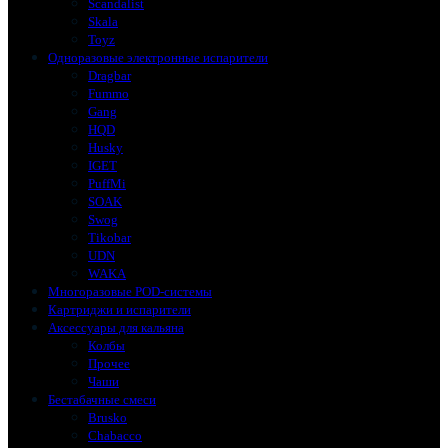
Scandalist
Skala
Toyz
Одноразовые электронные испарители
Dragbar
Fummo
Gang
HQD
Husky
IGET
PuffMi
SOAK
Swog
Tikobar
UDN
WAKA
Многоразовые POD-системы
Картриджи и испарители
Аксессуары для кальяна
Колбы
Прочее
Чаши
Бестабачные смеси
Brusko
Chabacco