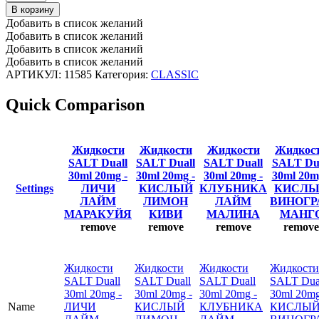
SALT
В корзину
Duall
Добавить в список желаний
30ml
Добавить в список желаний
20mg
Добавить в список желаний
-
Добавить в список желаний
ЛИЧИ
АРТИКУЛ:
11585
Категория:
CLASSIC
ЛАЙМ
МАРАКУЙЯ
Quick Comparison
количество
Жидкости
Жидкости
Жидкости
Жидкос
SALT Duall
SALT Duall
SALT Duall
SALT Dua
30ml 20mg -
30ml 20mg -
30ml 20mg -
30ml 20m
Settings
ЛИЧИ
КИСЛЫЙ
КЛУБНИКА
КИСЛ
ЛАЙМ
ЛИМОН
ЛАЙМ
ВИНОГР
МАРАКУЙЯ
КИВИ
МАЛИНА
МАНГ
remove
remove
remove
remove
Жидкости
Жидкости
Жидкости
Жидкости
SALT Duall
SALT Duall
SALT Duall
SALT Dua
30ml 20mg -
30ml 20mg -
30ml 20mg -
30ml 20mg
Name
ЛИЧИ
КИСЛЫЙ
КЛУБНИКА
КИСЛЫ