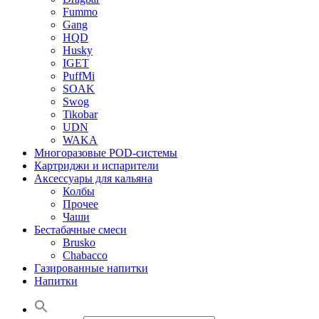
Fummo
Gang
HQD
Husky
IGET
PuffMi
SOAK
Swog
Tikobar
UDN
WAKA
Многоразовые POD-системы
Картриджи и испарители
Аксессуары для кальяна
Колбы
Прочее
Чаши
Бестабачные смеси
Brusko
Chabacco
Газированные напитки
Напитки