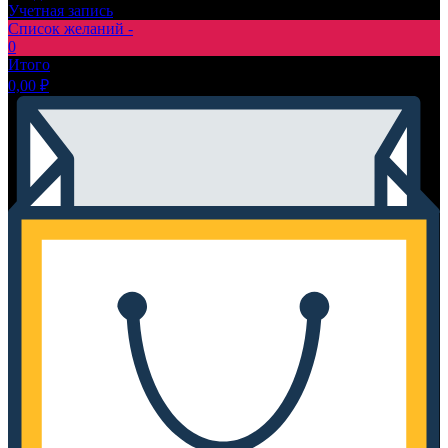
Учетная запись
Список желаний -
0
Итого
0,00
₽