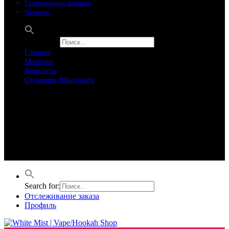
Газированные напитки
Напитки
Search for:
Главная
Магазин
Контакты
Страница ВКонтакте
Предложение ограничего
Супер Скидки
Товары в распродаже на этой неделе
Лучшие варианты на этой неделе. Скидка до 50% на самые
продаваемые товары.
Search for:
Отслеживание заказа
Профиль