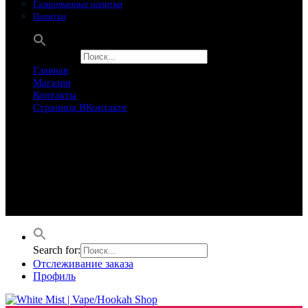
Газированные напитки
Напитки
Search for:
Главная
Магазин
Контакты
Страница ВКонтакте
Предложение ограничего
Супер Скидки
Товары в распродаже на этой неделе
Лучшие варианты на этой неделе. Скидка до 50% на самые
продаваемые товары.
Search for:
Отслеживание заказа
Профиль