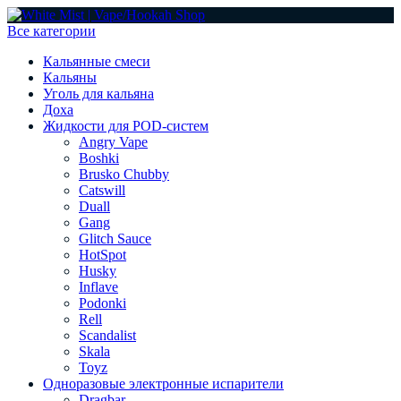
Все категории
Кальянные смеси
Кальяны
Уголь для кальяна
Доха
Жидкости для POD-систем
Angry Vape
Boshki
Brusko Chubby
Catswill
Duall
Gang
Glitch Sauce
HotSpot
Husky
Inflave
Podonki
Rell
Scandalist
Skala
Toyz
Одноразовые электронные испарители
Dragbar