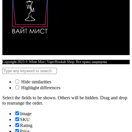
20mg
-
ЛЕДЯНАЯ
КОЛА
количество
Copyright 2023 © White Mist | Vape/Hookah Shop. Все права защищены.
Hide similarities
Highlight differences
Select the fields to be shown. Others will be hidden. Drag and drop
to rearrange the order.
Image
SKU
Rating
Price