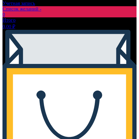
Учетная запись
Список желаний -
0
Итого
0,00
₽