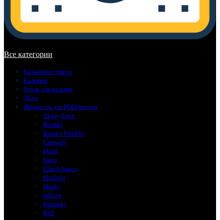
В корзине нет товаров.
Все категории
Кальянные смеси
Кальяны
Уголь для кальяна
Доха
Жидкости для POD-систем
Angry Vape
Boshki
Brusko Chubby
Catswill
Duall
Gang
Glitch Sauce
HotSpot
Husky
Inflave
Podonki
Rell