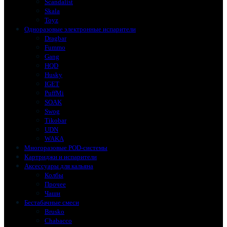
Scandalist
Skala
Toyz
Одноразовые электронные испарители
Dragbar
Fummo
Gang
HQD
Husky
IGET
PuffMi
SOAK
Swog
Tikobar
UDN
WAKA
Многоразовые POD-системы
Картриджи и испарители
Аксессуары для кальяна
Колбы
Прочее
Чаши
Бестабачные смеси
Brusko
Chabacco