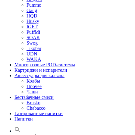
Fummo
Gang
HQD
Husky
IGET
PuffMi
SOAK
Swog
Tikobar
UDN
WAKA
Многоразовые POD-системы
Картриджи и испарители
Аксессуары для кальяна
Колбы
Прочее
Чаши
Бестабачные смеси
Brusko
Chabacco
Газированные напитки
Напитки