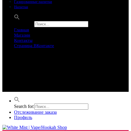
Газированные напитки
Напитки
Search for:
Главная
Магазин
Контакты
Страница ВКонтакте
Предложение ограничего
Супер Скидки
Товары в распродаже на этой неделе
Лучшие варианты на этой неделе. Скидка до 50% на самые
продаваемые товары.
Search for:
Отслеживание заказа
Профиль