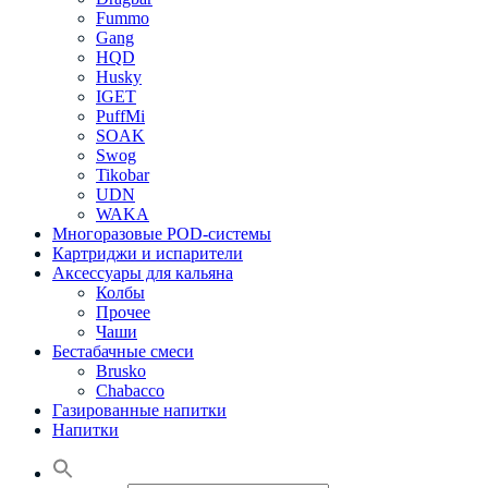
Fummo
Gang
HQD
Husky
IGET
PuffMi
SOAK
Swog
Tikobar
UDN
WAKA
Многоразовые POD-системы
Картриджи и испарители
Аксессуары для кальяна
Колбы
Прочее
Чаши
Бестабачные смеси
Brusko
Chabacco
Газированные напитки
Напитки