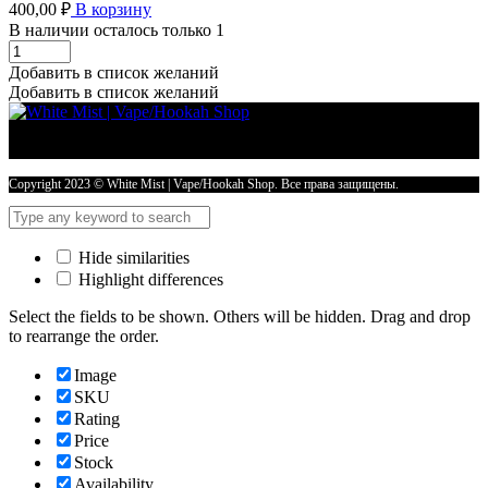
400,00
₽
В корзину
В наличии осталось только 1
Жидкости
SALT
Добавить в список желаний
Duall
Добавить в список желаний
Extra
30ml
20mg
-
МОРОЗНАЯ
Copyright 2023 © White Mist | Vape/Hookah Shop. Все права защищены.
ДЫНЯ
количество
Hide similarities
Highlight differences
Select the fields to be shown. Others will be hidden. Drag and drop
to rearrange the order.
Image
SKU
Rating
Price
Stock
Availability