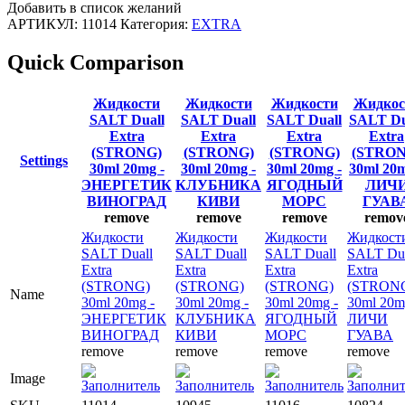
Добавить в список желаний
АРТИКУЛ:
11014
Категория:
EXTRA
Quick Comparison
Жидкости
Жидкости
Жидкости
Жидкос
SALT Duall
SALT Duall
SALT Duall
SALT Du
Extra
Extra
Extra
Extra
(STRONG)
(STRONG)
(STRONG)
(STRON
Settings
30ml 20mg -
30ml 20mg -
30ml 20mg -
30ml 20m
ЭНЕРГЕТИК
КЛУБНИКА
ЯГОДНЫЙ
ЛИЧ
ВИНОГРАД
КИВИ
МОРС
ГУАВ
remove
remove
remove
remov
Жидкости
Жидкости
Жидкости
Жидкост
SALT Duall
SALT Duall
SALT Duall
SALT Dua
Extra
Extra
Extra
Extra
(STRONG)
(STRONG)
(STRONG)
(STRON
Name
30ml 20mg -
30ml 20mg -
30ml 20mg -
30ml 20m
ЭНЕРГЕТИК
КЛУБНИКА
ЯГОДНЫЙ
ЛИЧИ
ВИНОГРАД
КИВИ
МОРС
ГУАВА
remove
remove
remove
remove
Image