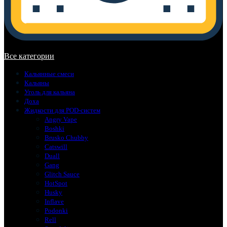
В корзине нет товаров.
Все категории
Кальянные смеси
Кальяны
Уголь для кальяна
Доха
Жидкости для POD-систем
Angry Vape
Boshki
Brusko Chubby
Catswill
Duall
Gang
Glitch Sauce
HotSpot
Husky
Inflave
Podonki
Rell