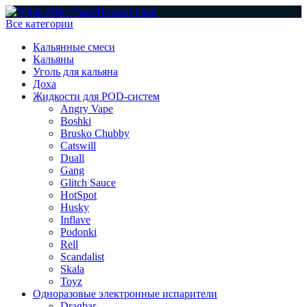
Все категории
Кальянные смеси
Кальяны
Уголь для кальяна
Доха
Жидкости для POD-систем
Angry Vape
Boshki
Brusko Chubby
Catswill
Duall
Gang
Glitch Sauce
HotSpot
Husky
Inflave
Podonki
Rell
Scandalist
Skala
Toyz
Одноразовые электронные испарители
Dragbar