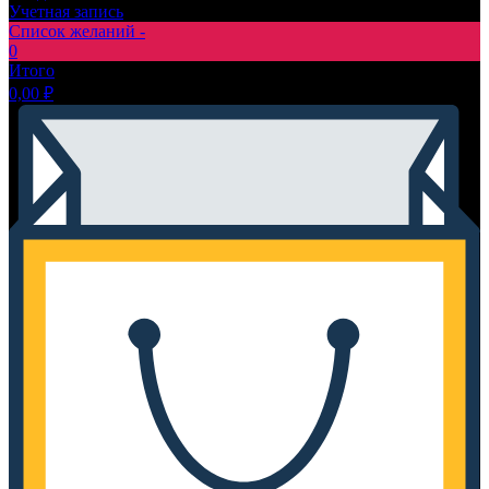
Учетная запись
Список желаний -
0
Итого
0,00
₽