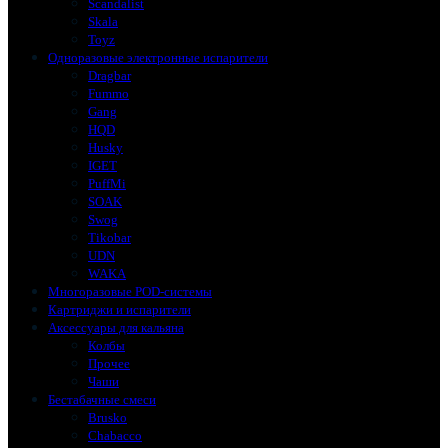
Scandalist
Skala
Toyz
Одноразовые электронные испарители
Dragbar
Fummo
Gang
HQD
Husky
IGET
PuffMi
SOAK
Swog
Tikobar
UDN
WAKA
Многоразовые POD-системы
Картриджи и испарители
Аксессуары для кальяна
Колбы
Прочее
Чаши
Бестабачные смеси
Brusko
Chabacco