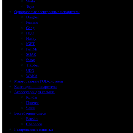
Skala
Toyz
Одноразовые электронные испарители
Dragbar
Fummo
Gang
HQD
Husky
IGET
PuffMi
SOAK
Swog
Tikobar
UDN
WAKA
Многоразовые POD-системы
Картриджи и испарители
Аксессуары для кальяна
Колбы
Прочее
Чаши
Бестабачные смеси
Brusko
Chabacco
Газированные напитки