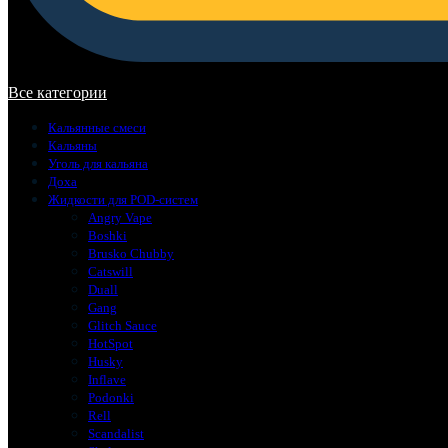
В корзине нет товаров.
Все категории
Кальянные смеси
Кальяны
Уголь для кальяна
Доха
Жидкости для POD-систем
Angry Vape
Boshki
Brusko Chubby
Catswill
Duall
Gang
Glitch Sauce
HotSpot
Husky
Inflave
Podonki
Rell
Scandalist