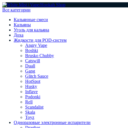
Все категории
Кальянные смеси
Кальяны
Уголь для кальяна
Доха
Жидкости для POD-систем
Angry Vape
Boshki
Brusko Chubby
Catswill
Duall
Gang
Glitch Sauce
HotSpot
Husky
Inflave
Podonki
Rell
Scandalist
Skala
Toyz
Одноразовые электронные испарители
Dragbar