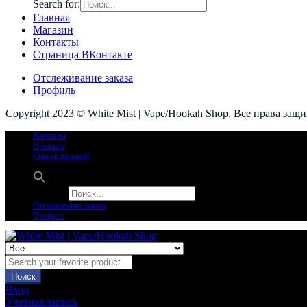
Search for:
Главная
Магазин
Контакты
Страница ВКонтакте
Отслеживание заказа
Профиль
Copyright 2023 © White Mist | Vape/Hookah Shop. Все права защ
Контакты
Профиль
Список желаний
Search for:
Отслеживание заказа
Профиль
Поиск
Вход
Учетная запись