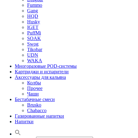
Fummo
Gang
HQD
Husky
IGET
PuffMi
SOAK
Swog
Tikobar
UDN
WAKA
Многоразовые POD-системы
Картриджи и испарители
Аксессуары для кальяна
Колбы
Прочее
Чаши
Бестабачные смеси
Brusko
Chabacco
Газированные напитки
Напитки