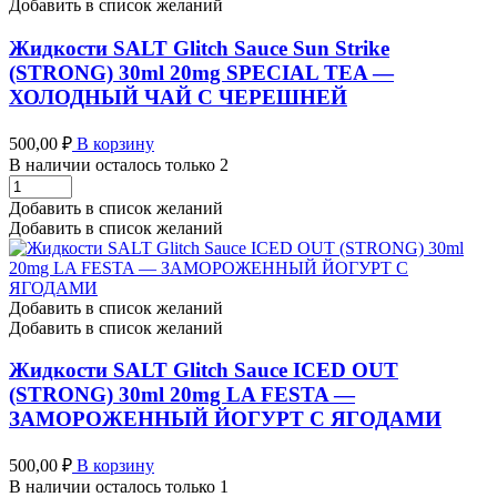
(STRONG)
Добавить в список желаний
30ml
20mg
Жидкости SALT Glitch Sauce Sun Strike
LOW
(STRONG) 30ml 20mg SPECIAL TEA —
KICK
ХОЛОДНЫЙ ЧАЙ С ЧЕРЕШНЕЙ
-
ЛЕДЯНАЯ
ПИТАЙЯ
500,00
₽
В корзину
С
В наличии осталось только 2
ВАНИЛЬЮ
Жидкости
количество
SALT
Добавить в список желаний
Glitch
Добавить в список желаний
Sauce
Sun
Strike
(STRONG)
Добавить в список желаний
30ml
Добавить в список желаний
20mg
SPECIAL
Жидкости SALT Glitch Sauce ICED OUT
TEA
(STRONG) 30ml 20mg LA FESTA —
-
ЗАМОРОЖЕННЫЙ ЙОГУРТ С ЯГОДАМИ
ХОЛОДНЫЙ
ЧАЙ
С
500,00
₽
В корзину
ЧЕРЕШНЕЙ
В наличии осталось только 1