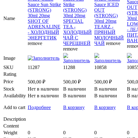
Sauc
Sauce Sun Strike
Strike
Sauce ICED
OUT
(STRONG)
(STRONG)
OUT
(ST
30ml 20mg
30ml 20mg
(STRONG)
Name
30ml
SHOT OF
SPECIAL
30ml 20mg
LOW
ADRENALINE
TEA -
TEARZ -
- Л
- ХОЛОДНЫЙ
ХОЛОДНЫЙ
ПРЯНЫЙ
ПИТ
ЭНЕРГЕТИК
ЧАЙ С
МОЛОЧНЫЙ
ВАН
remove
ЧЕРЕШНЕЙ
ЧАЙ
remove
remo
remove
Image
SKU
11287
11288
10858
1085
Rating
Price
500,00
₽
500,00
₽
500,00
₽
500,
Stock
Нет в наличии
В наличии
В наличии
В на
Availability
Нет в наличии
В наличии
В наличии
В на
Add to cart
Подробнее
В корзину
В корзину
В ко
Description
Content
Weight
0
0
0
0