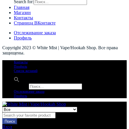
Search for:
Главная
Магазин
Контакты
Страница ВКонтакте
Отслеживание заказа
Профиль
Copyright 2023 © White Mist | Vape/Hookah Shop. Все права
защищены.
Контакты
Профиль
Список желаний
Search for:
Отслеживание заказа
Профиль
Поиск
Вход