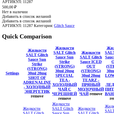
АРТИКУЛ:
11287
500,00
₽
Нет в наличии
Добавить в список желаний
Добавить в список желаний
АРТИКУЛ:
11287
Категория:
Glitch Sauce
Quick Comparison
Жидкости
Жид
Жидкости
SALT Glitch
Жидкости
SALT
SALT Glitch
Sauce Sun
SALT Glitch
Sauc
Sauce Sun
Strike
Sauce ICED
Strike
(STRONG)
OUT
(ST
(STRONG)
30ml 20mg
(STRONG)
30m
Settings
30ml 20mg
SPECIAL
30ml 20mg
LOW
SHOT OF
TEA -
TEARZ -
ADRENALINE
ХОЛОДНЫЙ
ПРЯНЫЙ
ЛЕ
- ХОЛОДНЫЙ
ЧАЙ С
МОЛОЧНЫЙ
ПИТ
ЭНЕРГЕТИК
ЧЕРЕШНЕЙ
ЧАЙ
remove
ВА
remove
remove
re
Жидкости
Жидк
Жидкости
SALT Glitch
Жидкости
SALT
SALT Glitch
Sauce Sun
SALT Glitch