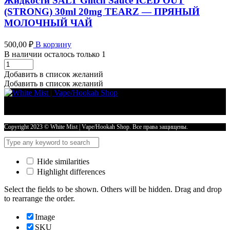
Жидкости SALT Glitch Sauce ICED OUT
PEACH
(STRONG) 30ml 20mg TEARZ — ПРЯНЫЙ
SHAKE
МОЛОЧНЫЙ ЧАЙ
-
ХОЛОДНЫЙ
ПЕРСИКОВЫЙ
500,00
₽
В корзину
ШЕЙК
В наличии осталось только 1
количество
Жидкости
SALT
Добавить в список желаний
Glitch
Добавить в список желаний
Sauce
ICED
OUT
(STRONG)
30ml
Copyright 2023 © White Mist | Vape/Hookah Shop. Все права защищены.
20mg
TEARZ
-
Hide similarities
ПРЯНЫЙ
Highlight differences
МОЛОЧНЫЙ
ЧАЙ
Select the fields to be shown. Others will be hidden. Drag and drop
количество
to rearrange the order.
Image
SKU