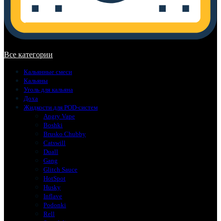
В корзине нет товаров.
Все категории
Кальянные смеси
Кальяны
Уголь для кальяна
Доха
Жидкости для POD-систем
Angry Vape
Boshki
Brusko Chubby
Catswill
Duall
Gang
Glitch Sauce
HotSpot
Husky
Inflave
Podonki
Rell