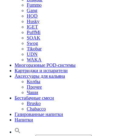
Fummo
Gang
HQD
Husky
IGET
PuffMi
SOAK
Swog
Tikobar
UDN
WAKA
Многоразовые POD-системы
Картриджи и испарители
Аксессуары для кальяна
Колбы
Прочее
Чаши
Бестабачные смеси
Brusko
Chabacco
Газированные напитки
Напитки