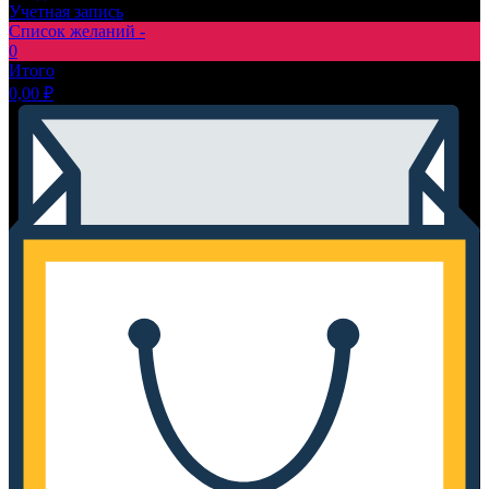
Учетная запись
Список желаний -
0
Итого
0,00
₽