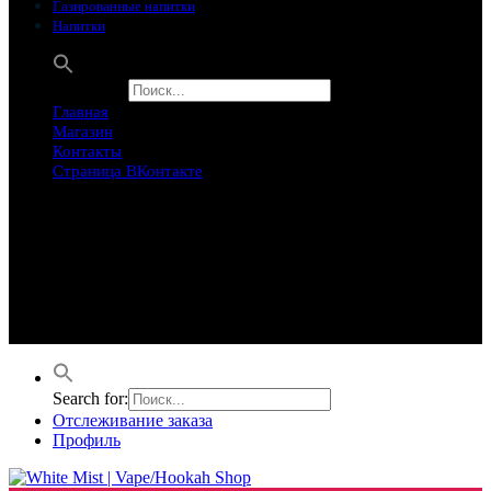
Газированные напитки
Напитки
Search for:
Главная
Магазин
Контакты
Страница ВКонтакте
Предложение ограничего
Супер Скидки
Товары в распродаже на этой неделе
Лучшие варианты на этой неделе. Скидка до 50% на самые
продаваемые товары.
Search for:
Отслеживание заказа
Профиль