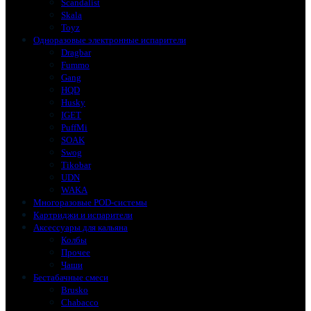
Scandalist
Skala
Toyz
Одноразовые электронные испарители
Dragbar
Fummo
Gang
HQD
Husky
IGET
PuffMi
SOAK
Swog
Tikobar
UDN
WAKA
Многоразовые POD-системы
Картриджи и испарители
Аксессуары для кальяна
Колбы
Прочее
Чаши
Бестабачные смеси
Brusko
Chabacco