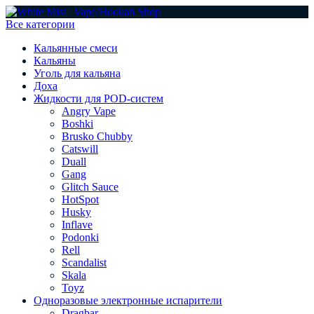
Все категории
Кальянные смеси
Кальяны
Уголь для кальяна
Доха
Жидкости для POD-систем
Angry Vape
Boshki
Brusko Chubby
Catswill
Duall
Gang
Glitch Sauce
HotSpot
Husky
Inflave
Podonki
Rell
Scandalist
Skala
Toyz
Одноразовые электронные испарители
Dragbar