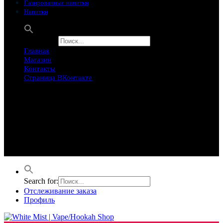
Газированные напитки
Напитки
Search for:
Главная
Магазин
Контакты
Страница ВКонтакте
Предложение ограничего
Супер Скидки
Товары в распродаже на этой неделе
Лучшие варианты на этой неделе. Скидка до 50% на самые
продаваемые товары.
Search for:
Отслеживание заказа
Профиль