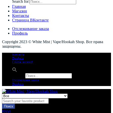
Search for:
Главная
Магазин
Контакты
Страница ВКонтакте
Отслеживание заказа
Профиль
Copyright 2023 © White Mist | Vape/Hookah Shop. Все права
защищены.
Контакты
Профиль
Список желаний
Search for:
Отслеживание заказа
Профиль
Поиск
Вход