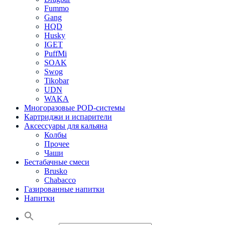
Fummo
Gang
HQD
Husky
IGET
PuffMi
SOAK
Swog
Tikobar
UDN
WAKA
Многоразовые POD-системы
Картриджи и испарители
Аксессуары для кальяна
Колбы
Прочее
Чаши
Бестабачные смеси
Brusko
Chabacco
Газированные напитки
Напитки