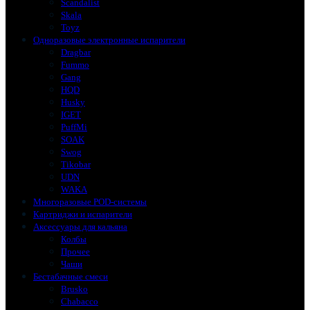
Scandalist
Skala
Toyz
Одноразовые электронные испарители
Dragbar
Fummo
Gang
HQD
Husky
IGET
PuffMi
SOAK
Swog
Tikobar
UDN
WAKA
Многоразовые POD-системы
Картриджи и испарители
Аксессуары для кальяна
Колбы
Прочее
Чаши
Бестабачные смеси
Brusko
Chabacco