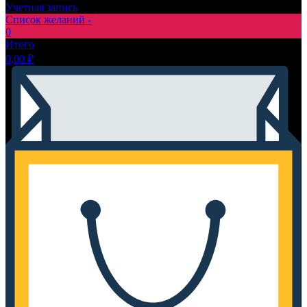
Учетная запись
Список желаний -
0
Итого
0,00
₽