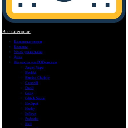
В корзине нет товаров.
Все категории
Кальянные смеси
Кальяны
Уголь для кальяна
Доха
Жидкости для POD-систем
Angry Vape
Boshki
Brusko Chubby
Catswill
Duall
Gang
Glitch Sauce
HotSpot
Husky
Inflave
Podonki
Rell