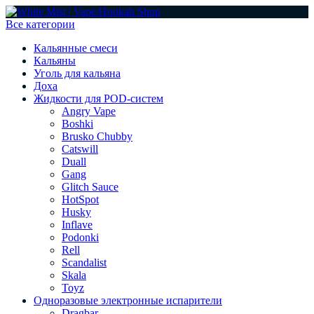
Все категории
Кальянные смеси
Кальяны
Уголь для кальяна
Доха
Жидкости для POD-систем
Angry Vape
Boshki
Brusko Chubby
Catswill
Duall
Gang
Glitch Sauce
HotSpot
Husky
Inflave
Podonki
Rell
Scandalist
Skala
Toyz
Одноразовые электронные испарители
Dragbar