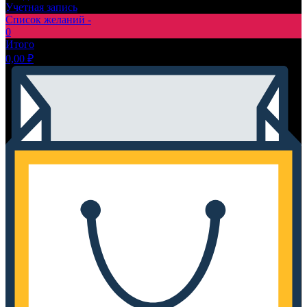
Учетная запись
Список желаний -
0
Итого
0,00
₽