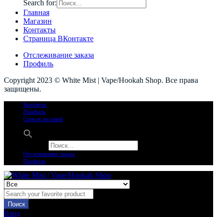
Search for:
Главная
Магазин
Контакты
Страница ВКонтакте
Отслеживание заказа
Профиль
Copyright 2023 © White Mist | Vape/Hookah Shop. Все права
защищены.
Контакты
Профиль
Список желаний
Search for:
Отслеживание заказа
Профиль
Поиск
Вход