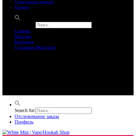
Газированные напитки
Напитки
Search for:
Главная
Магазин
Контакты
Страница ВКонтакте
Предложение ограничего
Супер Скидки
Товары в распродаже на этой неделе
Лучшие варианты на этой неделе. Скидка до 50% на самые
продаваемые товары.
Search for:
Отслеживание заказа
Профиль