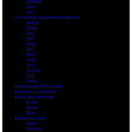
Scandalist
Skala
Toyz
Одноразовые электронные испарители
Dragbar
Fummo
Gang
HQD
Husky
IGET
PuffMi
SOAK
Swog
Tikobar
UDN
WAKA
Многоразовые POD-системы
Картриджи и испарители
Аксессуары для кальяна
Колбы
Прочее
Чаши
Бестабачные смеси
Brusko
Chabacco