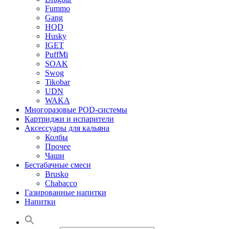
Fummo
Gang
HQD
Husky
IGET
PuffMi
SOAK
Swog
Tikobar
UDN
WAKA
Многоразовые POD-системы
Картриджи и испарители
Аксессуары для кальяна
Колбы
Прочее
Чаши
Бестабачные смеси
Brusko
Chabacco
Газированные напитки
Напитки