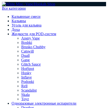
Все категории
Кальянные смеси
Кальяны
Уголь для кальяна
Доха
Жидкости для POD-систем
Angry Vape
Boshki
Brusko Chubby
Catswill
Duall
Gang
Glitch Sauce
HotSpot
Husky
Inflave
Podonki
Rell
Scandalist
Skala
Toyz
Одноразовые электронные испарители
Dragbar