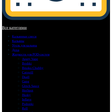
В корзине нет товаров.
Все категории
Кальянные смеси
Кальяны
Уголь для кальяна
Доха
Жидкости для POD-систем
Angry Vape
Boshki
Brusko Chubby
Catswill
Duall
Gang
Glitch Sauce
HotSpot
Husky
Inflave
Podonki
Rell