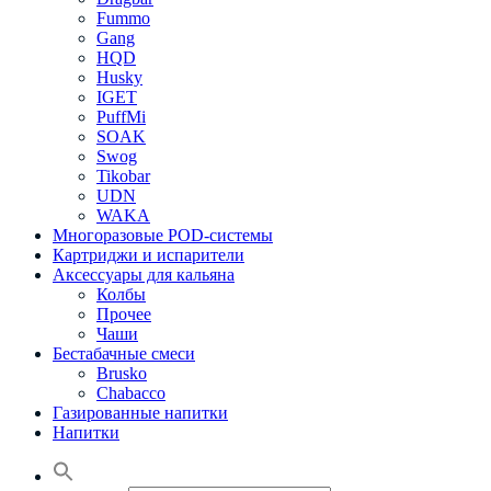
Fummo
Gang
HQD
Husky
IGET
PuffMi
SOAK
Swog
Tikobar
UDN
WAKA
Многоразовые POD-системы
Картриджи и испарители
Аксессуары для кальяна
Колбы
Прочее
Чаши
Бестабачные смеси
Brusko
Chabacco
Газированные напитки
Напитки