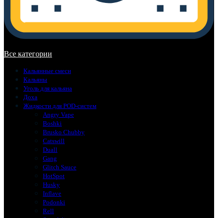
В корзине нет товаров.
Все категории
Кальянные смеси
Кальяны
Уголь для кальяна
Доха
Жидкости для POD-систем
Angry Vape
Boshki
Brusko Chubby
Catswill
Duall
Gang
Glitch Sauce
HotSpot
Husky
Inflave
Podonki
Rell