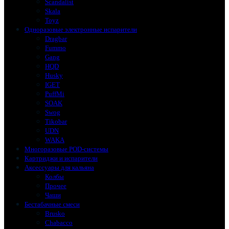
Scandalist
Skala
Toyz
Одноразовые электронные испарители
Dragbar
Fummo
Gang
HQD
Husky
IGET
PuffMi
SOAK
Swog
Tikobar
UDN
WAKA
Многоразовые POD-системы
Картриджи и испарители
Аксессуары для кальяна
Колбы
Прочее
Чаши
Бестабачные смеси
Brusko
Chabacco