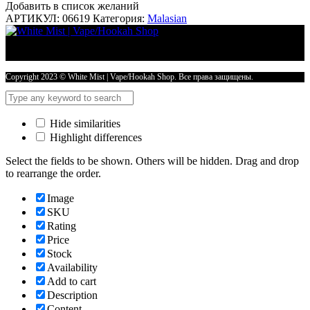
Добавить в список желаний
АРТИКУЛ:
06619
Категория:
Malasian
Copyright 2023 © White Mist | Vape/Hookah Shop. Все права защищены.
Hide similarities
Highlight differences
Select the fields to be shown. Others will be hidden. Drag and drop
to rearrange the order.
Image
SKU
Rating
Price
Stock
Availability
Add to cart
Description
Content