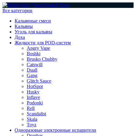
Все категории
Кальянные смеси
Кальяны
Уголь для кальяна
Доха
Жидкости для POD-систем
Angry Vape
Boshki
Brusko Chubby
Catswill
Duall
Gang
Glitch Sauce
HotSpot
Husky
Inflave
Podonki
Rell
Scandalist
Skala
Toyz
Одноразовые электронные испарители
Dragbar