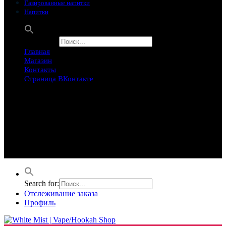
Газированные напитки
Напитки
Search for:
Главная
Магазин
Контакты
Страница ВКонтакте
Предложение ограничего
Супер Скидки
Товары в распродаже на этой неделе
Лучшие варианты на этой неделе. Скидка до 50% на самые
продаваемые товары.
Search for:
Отслеживание заказа
Профиль