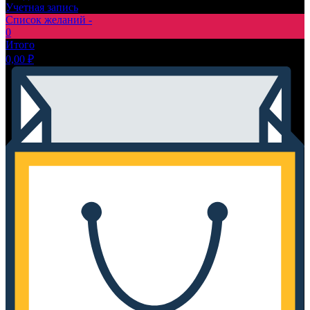
Учетная запись
Список желаний -
0
Итого
0,00
₽