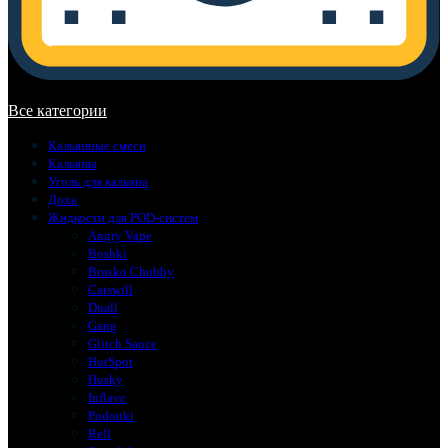
В корзине нет товаров.
Все категории
Кальянные смеси
Кальяны
Уголь для кальяна
Доха
Жидкости для POD-систем
Angry Vape
Boshki
Brusko Chubby
Catswill
Duall
Gang
Glitch Sauce
HotSpot
Husky
Inflave
Podonki
Rell