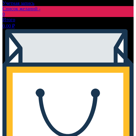
Учетная запись
Список желаний -
0
Итого
0,00
₽