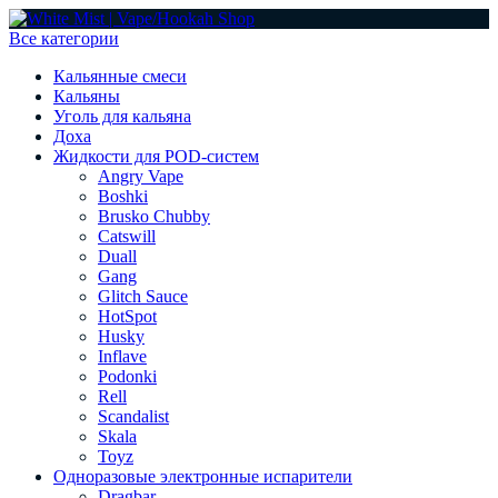
Все категории
Кальянные смеси
Кальяны
Уголь для кальяна
Доха
Жидкости для POD-систем
Angry Vape
Boshki
Brusko Chubby
Catswill
Duall
Gang
Glitch Sauce
HotSpot
Husky
Inflave
Podonki
Rell
Scandalist
Skala
Toyz
Одноразовые электронные испарители
Dragbar