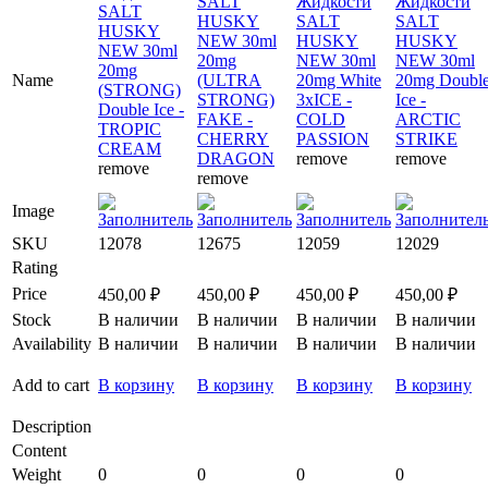
SALT
Жидкости
Жидкости
SALT
HUSKY
SALT
SALT
HUSKY
NEW 30ml
HUSKY
HUSKY
NEW 30ml
20mg
NEW 30ml
NEW 30ml
20mg
Name
(ULTRA
20mg White
20mg Doubl
(STRONG)
STRONG)
3xICE -
Ice -
Double Ice -
FAKE -
COLD
ARCTIC
TROPIC
CHERRY
PASSION
STRIKE
CREAM
DRAGON
remove
remove
remove
remove
Image
SKU
12078
12675
12059
12029
Rating
Price
450,00
₽
450,00
₽
450,00
₽
450,00
₽
Stock
В наличии
В наличии
В наличии
В наличии
Availability
В наличии
В наличии
В наличии
В наличии
Add to cart
В корзину
В корзину
В корзину
В корзину
Description
Content
Weight
0
0
0
0