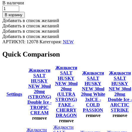
В наличии
Жидкости
SALT
В корзину
HUSKY
Добавить в список желаний
NEW
Добавить в список желаний
30ml
Добавить в список желаний
20mg
Добавить в список желаний
(STRONG)
АРТИКУЛ:
12078
Категория:
NEW
Double
Ice
Quick Comparison
-
TROPIC
CREAM
Жидкости
Жидкости
количество
SALT
Жидкости
Жидкости
SALT
HUSKY
SALT
SALT
HUSKY
NEW 30ml
HUSKY
HUSKY
NEW 30ml
20mg
NEW 30ml
NEW 30ml
20mg
Settings
(ULTRA
20mg White
20mg
(STRONG)
STRONG)
3xICE -
Double Ice -
Double Ice -
FAKE -
COLD
ARCTIC
TROPIC
CHERRY
PASSION
STRIKE
CREAM
DRAGON
remove
remove
remove
remove
Жидкости
Жидкости