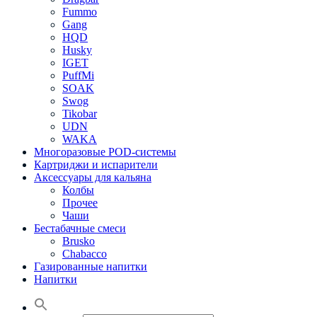
Fummo
Gang
HQD
Husky
IGET
PuffMi
SOAK
Swog
Tikobar
UDN
WAKA
Многоразовые POD-системы
Картриджи и испарители
Аксессуары для кальяна
Колбы
Прочее
Чаши
Бестабачные смеси
Brusko
Chabacco
Газированные напитки
Напитки