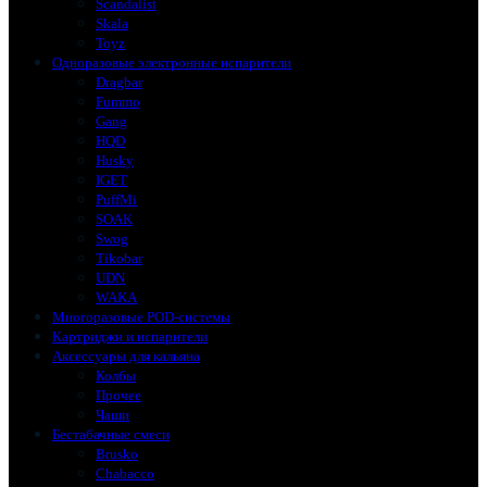
Scandalist
Skala
Toyz
Одноразовые электронные испарители
Dragbar
Fummo
Gang
HQD
Husky
IGET
PuffMi
SOAK
Swog
Tikobar
UDN
WAKA
Многоразовые POD-системы
Картриджи и испарители
Аксессуары для кальяна
Колбы
Прочее
Чаши
Бестабачные смеси
Brusko
Chabacco