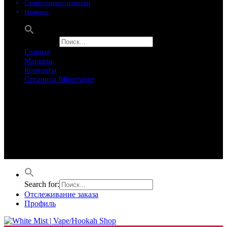
Газированные напитки
Напитки
Search for:
Главная
Магазин
Контакты
Страница ВКонтакте
Предложение ограничего
Супер Скидки
Товары в распродаже на этой неделе
Лучшие варианты на этой неделе. Скидка до 50% на самые
продаваемые товары.
Search for:
Отслеживание заказа
Профиль