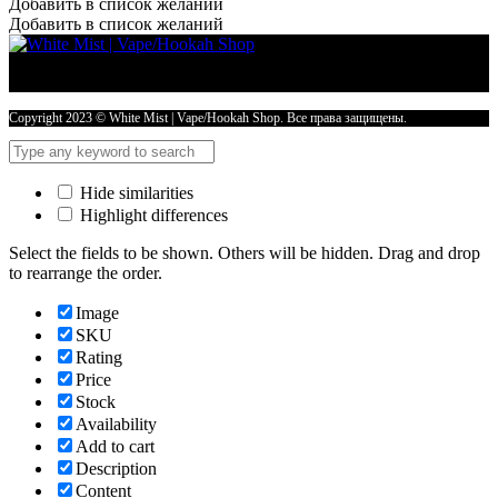
Добавить в список желаний
HUSKY
Добавить в список желаний
NEW
30ml
20mg
White
3xICE
Copyright 2023 © White Mist | Vape/Hookah Shop. Все права защищены.
-
COLD
PASSION
Hide similarities
количество
Highlight differences
Select the fields to be shown. Others will be hidden. Drag and drop
to rearrange the order.
Image
SKU
Rating
Price
Stock
Availability
Add to cart
Description
Content