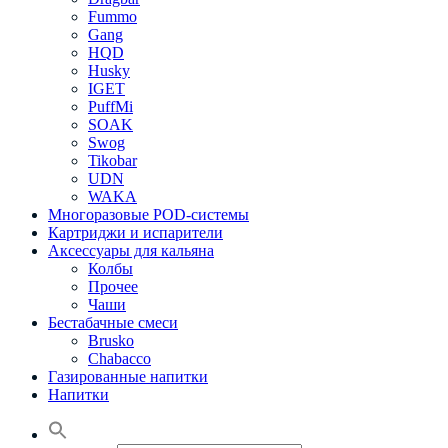
Fummo
Gang
HQD
Husky
IGET
PuffMi
SOAK
Swog
Tikobar
UDN
WAKA
Многоразовые POD-системы
Картриджи и испарители
Аксессуары для кальяна
Колбы
Прочее
Чаши
Бестабачные смеси
Brusko
Chabacco
Газированные напитки
Напитки