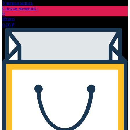
Учетная запись
Список желаний -
0
Итого
0,00
₽