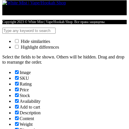
NEW
30ml
20mg
Double
Ice
Copyright 2023 © White Mist | Vape/Hookah Shop. Все права защищены.
-
TROPIC
CREAM
Hide similarities
количество
Highlight differences
Select the fields to be shown. Others will be hidden. Drag and drop
to rearrange the order.
Image
SKU
Rating
Price
Stock
Availability
Add to cart
Description
Content
Weight