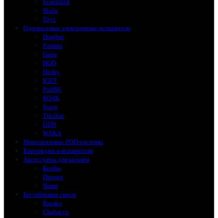
Scandalist
Skala
Toyz
Одноразовые электронные испарители
Dragbar
Fummo
Gang
HQD
Husky
IGET
PuffMi
SOAK
Swog
Tikobar
UDN
WAKA
Многоразовые POD-системы
Картриджи и испарители
Аксессуары для кальяна
Колбы
Прочее
Чаши
Бестабачные смеси
Brusko
Chabacco