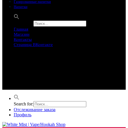
Газированные напитки
Напитки
Search for:
Главная
Магазин
Контакты
Страница ВКонтакте
Предложение ограничего
Супер Скидки
Товары в распродаже на этой неделе
Лучшие варианты на этой неделе. Скидка до 50% на самые
продаваемые товары.
Search for:
Отслеживание заказа
Профиль