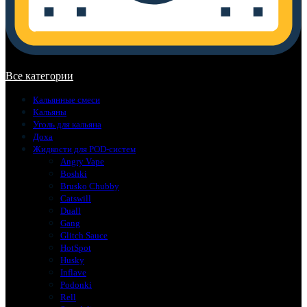
В корзине нет товаров.
Все категории
Кальянные смеси
Кальяны
Уголь для кальяна
Доха
Жидкости для POD-систем
Angry Vape
Boshki
Brusko Chubby
Catswill
Duall
Gang
Glitch Sauce
HotSpot
Husky
Inflave
Podonki
Rell