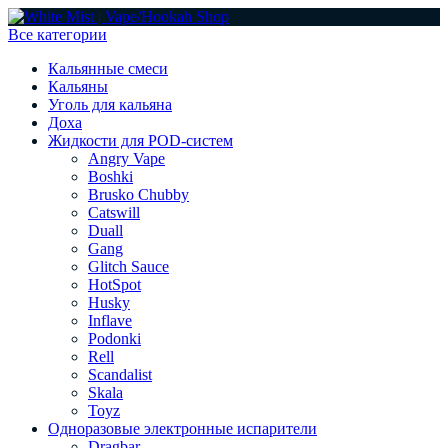
Все категории
Кальянные смеси
Кальяны
Уголь для кальяна
Доха
Жидкости для POD-систем
Angry Vape
Boshki
Brusko Chubby
Catswill
Duall
Gang
Glitch Sauce
HotSpot
Husky
Inflave
Podonki
Rell
Scandalist
Skala
Toyz
Одноразовые электронные испарители
Dragbar