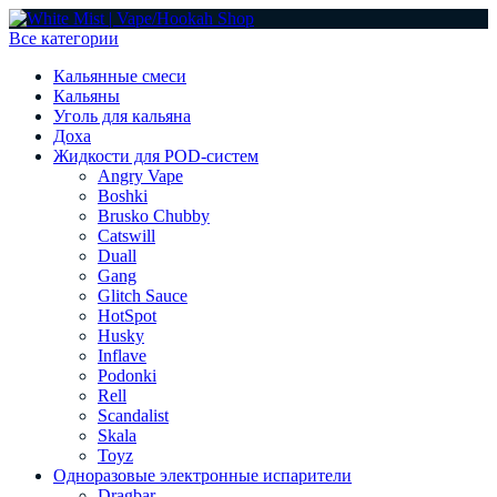
Все категории
Кальянные смеси
Кальяны
Уголь для кальяна
Доха
Жидкости для POD-систем
Angry Vape
Boshki
Brusko Chubby
Catswill
Duall
Gang
Glitch Sauce
HotSpot
Husky
Inflave
Podonki
Rell
Scandalist
Skala
Toyz
Одноразовые электронные испарители
Dragbar