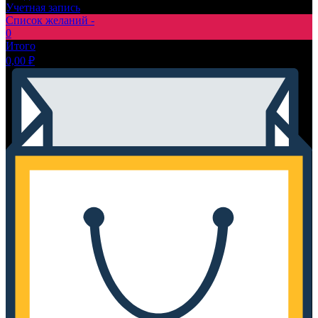
Учетная запись
Список желаний -
0
Итого
0,00
₽