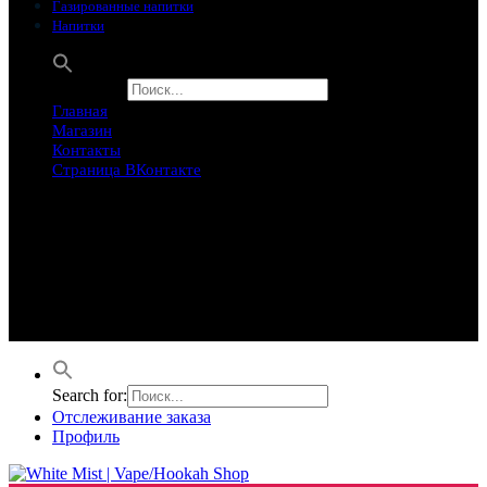
Газированные напитки
Напитки
Search for:
Главная
Магазин
Контакты
Страница ВКонтакте
Предложение ограничего
Супер Скидки
Товары в распродаже на этой неделе
Лучшие варианты на этой неделе. Скидка до 50% на самые
продаваемые товары.
Search for:
Отслеживание заказа
Профиль