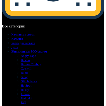
В корзине нет товаров.
Все категории
Кальянные смеси
Кальяны
Уголь для кальяна
Доха
Жидкости для POD-систем
Angry Vape
Boshki
Brusko Chubby
Catswill
Duall
Gang
Glitch Sauce
HotSpot
Husky
Inflave
Podonki
Rell