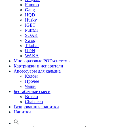
Fummo
Gang
HQD
Husky
IGET
PuffMi
SOAK
Swog
Tikobar
UDN
WAKA
Многоразовые POD-системы
Картриджи и испарители
Аксессуары для кальяна
Колбы
Прочее
Чаши
Бестабачные смеси
Brusko
Chabacco
Газированные напитки
Напитки