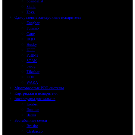
Scandalist
Skala
Toyz
Одноразовые электронные испарители
Dragbar
Fummo
Gang
HQD
Husky
IGET
PuffMi
SOAK
Swog
Tikobar
UDN
WAKA
Многоразовые POD-системы
Картриджи и испарители
Аксессуары для кальяна
Колбы
Прочее
Чаши
Бестабачные смеси
Brusko
Chabacco