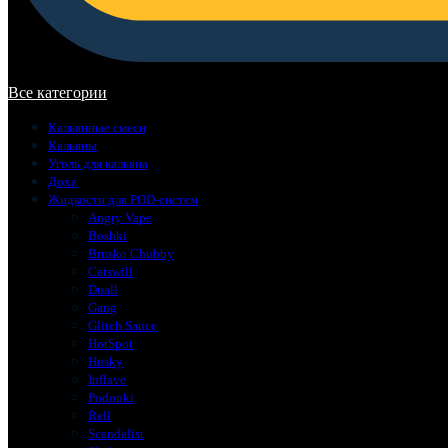
В корзине нет товаров.
Все категории
Кальянные смеси
Кальяны
Уголь для кальяна
Доха
Жидкости для POD-систем
Angry Vape
Boshki
Brusko Chubby
Catswill
Duall
Gang
Glitch Sauce
HotSpot
Husky
Inflave
Podonki
Rell
Scandalist