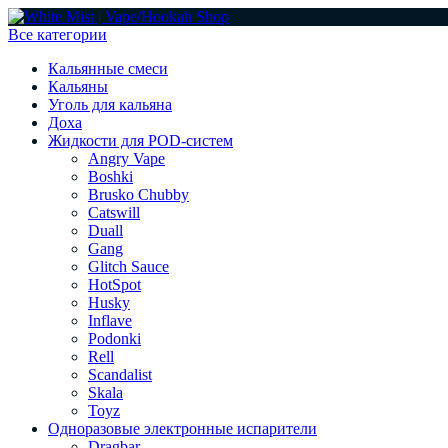
Все категории
Кальянные смеси
Кальяны
Уголь для кальяна
Доха
Жидкости для POD-систем
Angry Vape
Boshki
Brusko Chubby
Catswill
Duall
Gang
Glitch Sauce
HotSpot
Husky
Inflave
Podonki
Rell
Scandalist
Skala
Toyz
Одноразовые электронные испарители
Dragbar