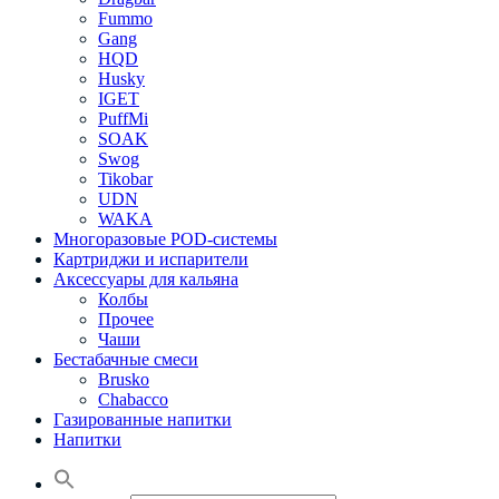
Fummo
Gang
HQD
Husky
IGET
PuffMi
SOAK
Swog
Tikobar
UDN
WAKA
Многоразовые POD-системы
Картриджи и испарители
Аксессуары для кальяна
Колбы
Прочее
Чаши
Бестабачные смеси
Brusko
Chabacco
Газированные напитки
Напитки