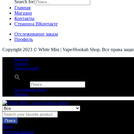
Search for:
Главная
Магазин
Контакты
Страница ВКонтакте
Отслеживание заказа
Профиль
Copyright 2023 © White Mist | Vape/Hookah Shop. Все права защ
Контакты
Профиль
Список желаний
Search for:
Отслеживание заказа
Профиль
Поиск
Вход
Учетная запись