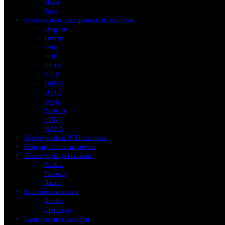
Skala
Toyz
Одноразовые электронные испарители
Dragbar
Fummo
Gang
HQD
Husky
IGET
PuffMi
SOAK
Swog
Tikobar
UDN
WAKA
Многоразовые POD-системы
Картриджи и испарители
Аксессуары для кальяна
Колбы
Прочее
Чаши
Бестабачные смеси
Brusko
Chabacco
Газированные напитки