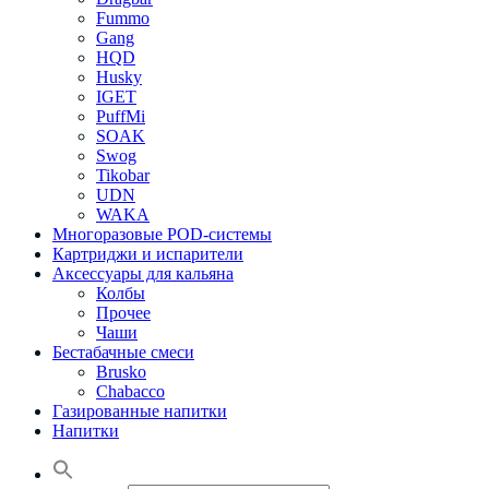
Fummo
Gang
HQD
Husky
IGET
PuffMi
SOAK
Swog
Tikobar
UDN
WAKA
Многоразовые POD-системы
Картриджи и испарители
Аксессуары для кальяна
Колбы
Прочее
Чаши
Бестабачные смеси
Brusko
Chabacco
Газированные напитки
Напитки