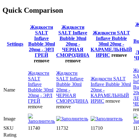
Quick Comparison
Ж
Жидкости
Жидкости
SALT
SALT Inflave
Жидкости SALT
Inflave
Bubble 30ml
Inflave Bubble
Bu
Settings
Bubble 30ml
20mg -
30ml 20mg -
20mg - ЭРЛ
ЧЕРНАЯ
КАРАМЕЛЬНЫЙ
ГРЕЙ
СМОРОДИНА
ИРИС
remove
Ч
remove
remove
Жи
Жидкости
Жидкости
S
SALT
SALT Inflave
Жидкости SALT
Inf
Inflave
Bubble 30ml
Inflave Bubble 30ml
Bu
Name
Bubble 30ml
20mg -
20mg -
20
20mg - ЭРЛ
ЧЕРНАЯ
КАРАМЕЛЬНЫЙ
Л
ГРЕЙ
СМОРОДИНА
ИРИС
remove
Ч
remove
remove
re
Image
SKU
11740
11732
11710
11
Rating