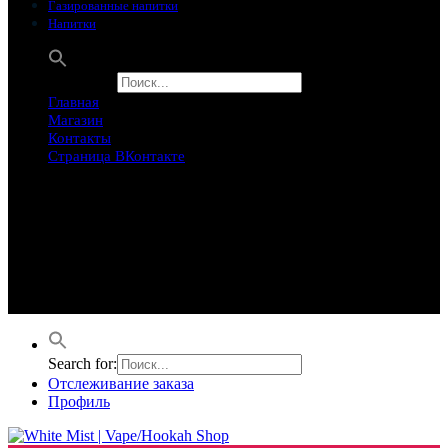
Газированные напитки
Напитки
Search for:
Главная
Магазин
Контакты
Страница ВКонтакте
Предложение ограничего
Супер Скидки
Товары в распродаже на этой неделе
Лучшие варианты на этой неделе. Скидка до 50% на самые
продаваемые товары.
Search for:
Отслеживание заказа
Профиль