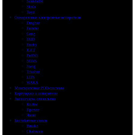
Scandalist
Skala
Toyz
Одноразовые электронные испарители
Dragbar
Fummo
Gang
HQD
Husky
IGET
PuffMi
SOAK
Swog
Tikobar
UDN
WAKA
Многоразовые POD-системы
Картриджи и испарители
Аксессуары для кальяна
Колбы
Прочее
Чаши
Бестабачные смеси
Brusko
Chabacco