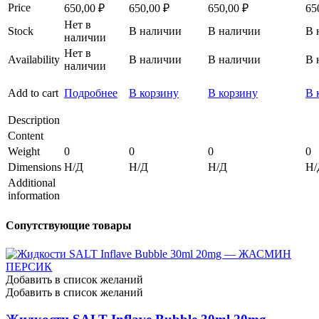
Price
650,00
₽
650,00
₽
650,00
₽
65
Нет в
Stock
В наличии
В наличии
В 
наличии
Нет в
Availability
В наличии
В наличии
В 
наличии
Add to cart
Подробнее
В корзину
В корзину
В 
Description
Content
Weight
0
0
0
0
Dimensions
Н/Д
Н/Д
Н/Д
Н/
Additional
information
Сопутствующие товары
Добавить в список желаний
Добавить в список желаний