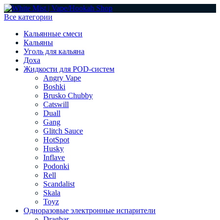
Все категории
Кальянные смеси
Кальяны
Уголь для кальяна
Доха
Жидкости для POD-систем
Angry Vape
Boshki
Brusko Chubby
Catswill
Duall
Gang
Glitch Sauce
HotSpot
Husky
Inflave
Podonki
Rell
Scandalist
Skala
Toyz
Одноразовые электронные испарители
Dragbar