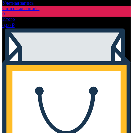
Учетная запись
Список желаний -
0
Итого
0,00
₽