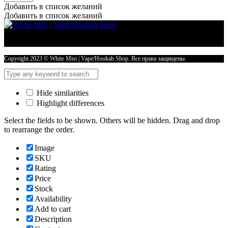
SALT
Добавить в список желаний
Inflave
Добавить в список желаний
Bubble
30ml
20mg
-
ВИШНЕВАЯ
Copyright 2023 © White Mist | Vape/Hookah Shop. Все права защищены.
МЯТА
количество
Hide similarities
Highlight differences
Select the fields to be shown. Others will be hidden. Drag and drop
to rearrange the order.
Image
SKU
Rating
Price
Stock
Availability
Add to cart
Description