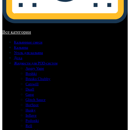
В корзине нет товаров.
Все категории
Кальянные смеси
Кальяны
Уголь для кальяна
Доха
Жидкости для POD-систем
Angry Vape
Boshki
Brusko Chubby
Catswill
Duall
Gang
Glitch Sauce
HotSpot
Husky
Inflave
Podonki
Rell