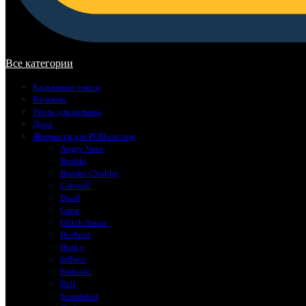
В корзине нет товаров.
Все категории
Кальянные смеси
Кальяны
Уголь для кальяна
Доха
Жидкости для POD-систем
Angry Vape
Boshki
Brusko Chubby
Catswill
Duall
Gang
Glitch Sauce
HotSpot
Husky
Inflave
Podonki
Rell
Scandalist