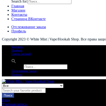
Search for:
Главная
Магазин
Контакты
Страница ВКонтакте
Отслеживание заказа
Профиль
Copyright 2023 © White Mist | Vape/Hookah Shop. Все права защ
Контакты
Профиль
Список желаний
Search for:
Отслеживание заказа
Профиль
Поиск
Вход
Учетная запись