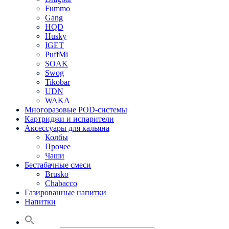
Fummo
Gang
HQD
Husky
IGET
PuffMi
SOAK
Swog
Tikobar
UDN
WAKA
Многоразовые POD-системы
Картриджи и испарители
Аксессуары для кальяна
Колбы
Прочее
Чаши
Бестабачные смеси
Brusko
Chabacco
Газированные напитки
Напитки