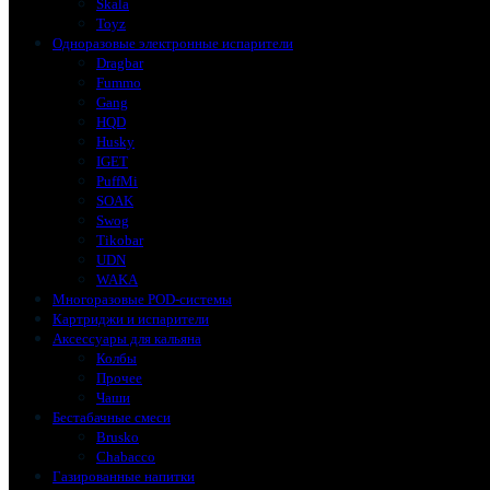
Skala
Toyz
Одноразовые электронные испарители
Dragbar
Fummo
Gang
HQD
Husky
IGET
PuffMi
SOAK
Swog
Tikobar
UDN
WAKA
Многоразовые POD-системы
Картриджи и испарители
Аксессуары для кальяна
Колбы
Прочее
Чаши
Бестабачные смеси
Brusko
Chabacco
Газированные напитки