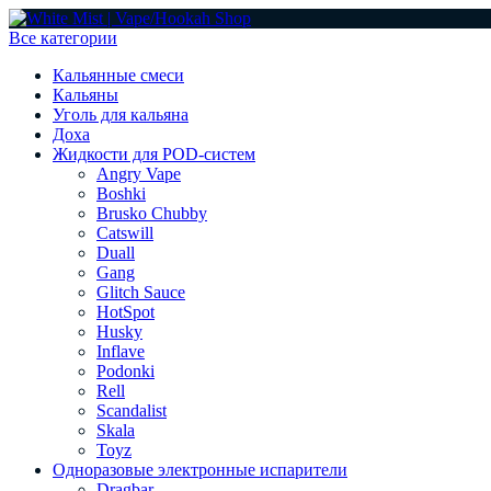
Все категории
Кальянные смеси
Кальяны
Уголь для кальяна
Доха
Жидкости для POD-систем
Angry Vape
Boshki
Brusko Chubby
Catswill
Duall
Gang
Glitch Sauce
HotSpot
Husky
Inflave
Podonki
Rell
Scandalist
Skala
Toyz
Одноразовые электронные испарители
Dragbar