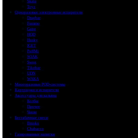
Skala
Toyz
Одноразовые электронные испарители
Dragbar
Fummo
Gang
HQD
Husky
IGET
PuffMi
SOAK
Swog
Tikobar
UDN
WAKA
Многоразовые POD-системы
Картриджи и испарители
Аксессуары для кальяна
Колбы
Прочее
Чаши
Бестабачные смеси
Brusko
Chabacco
Газированные напитки