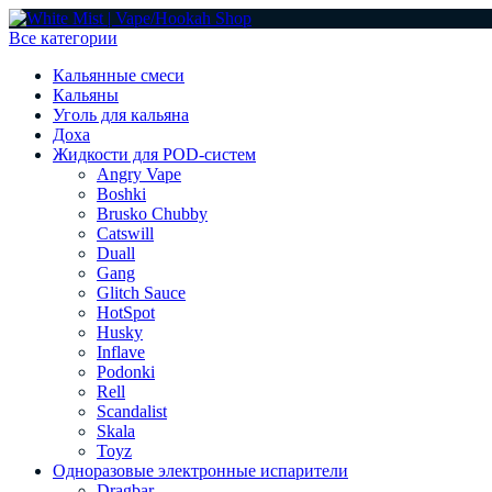
Все категории
Кальянные смеси
Кальяны
Уголь для кальяна
Доха
Жидкости для POD-систем
Angry Vape
Boshki
Brusko Chubby
Catswill
Duall
Gang
Glitch Sauce
HotSpot
Husky
Inflave
Podonki
Rell
Scandalist
Skala
Toyz
Одноразовые электронные испарители
Dragbar