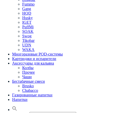
Fummo
Gang
HQD
Husky
IGET
PuffMi
SOAK
Swog
Tikobar
UDN
WAKA
Многоразовые POD-системы
Картриджи и испарители
Аксессуары для кальяна
Колбы
Прочее
Чаши
Бестабачные смеси
Brusko
Chabacco
Газированные напитки
Напитки