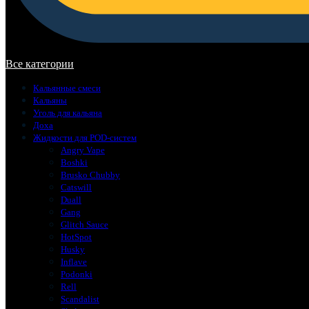
В корзине нет товаров.
Все категории
Кальянные смеси
Кальяны
Уголь для кальяна
Доха
Жидкости для POD-систем
Angry Vape
Boshki
Brusko Chubby
Catswill
Duall
Gang
Glitch Sauce
HotSpot
Husky
Inflave
Podonki
Rell
Scandalist