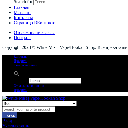
Search for:
Главная
Магазин
Контакты
Страница ВКонтакте
Отслеживание заказа
Профиль
Copyright 2023 © White Mist | Vape/Hookah Shop. Все права защ
Контакты
Профиль
Список желаний
Search for:
Отслеживание заказа
Профиль
Поиск
Вход
Учетная запись