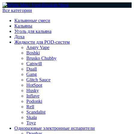
Все категории
Кальянные смеси
Кальяны
Уголь для кальяна
Доха
Жидкости для POD-систем
Angry Vape
Boshki
Brusko Chubby
Catswill
Duall
Gang
Glitch Sauce
HotSpot
Husky
Inflave
Podonki
Rell
Scandalist
Skala
Toyz
Одноразовые электронные испарители
Dragbar