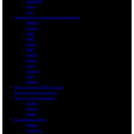
Scandalist
Skala
Toyz
Одноразовые электронные испарители
Dragbar
Fummo
Gang
HQD
Husky
IGET
PuffMi
SOAK
Swog
Tikobar
UDN
WAKA
Многоразовые POD-системы
Картриджи и испарители
Аксессуары для кальяна
Колбы
Прочее
Чаши
Бестабачные смеси
Brusko
Chabacco