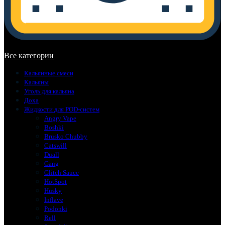
В корзине нет товаров.
Все категории
Кальянные смеси
Кальяны
Уголь для кальяна
Доха
Жидкости для POD-систем
Angry Vape
Boshki
Brusko Chubby
Catswill
Duall
Gang
Glitch Sauce
HotSpot
Husky
Inflave
Podonki
Rell