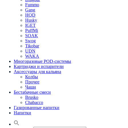
Fummo
Gang
HQD
Husky
IGET
PuffMi
SOAK
Swog
Tikobar
UDN
WAKA
Многоразовые POD-системы
Картриджи и испарители
Аксессуары для кальяна
Колбы
Прочее
Чаши
Бестабачные смеси
Brusko
Chabacco
Газированные напитки
Напитки