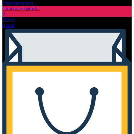
Учетная запись
Список желаний -
0
Итого
0,00
₽