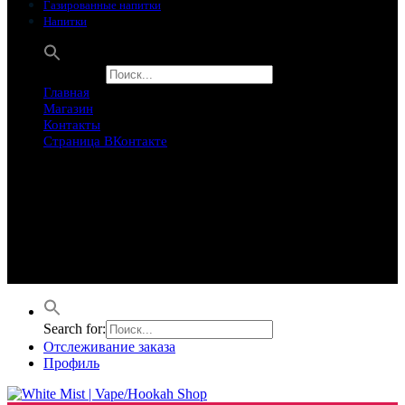
Газированные напитки
Напитки
Search for:
Главная
Магазин
Контакты
Страница ВКонтакте
Предложение ограничего
Супер Скидки
Товары в распродаже на этой неделе
Лучшие варианты на этой неделе. Скидка до 50% на самые
продаваемые товары.
Search for:
Отслеживание заказа
Профиль