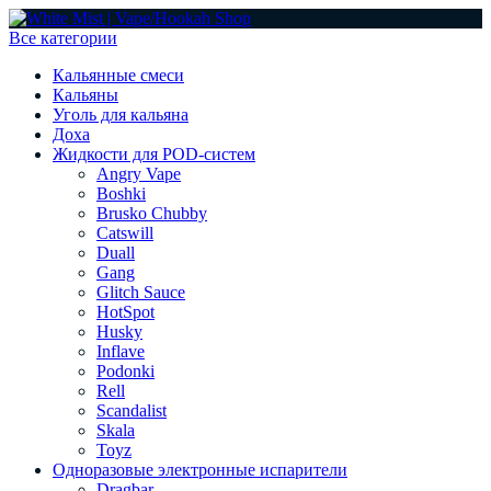
Все категории
Кальянные смеси
Кальяны
Уголь для кальяна
Доха
Жидкости для POD-систем
Angry Vape
Boshki
Brusko Chubby
Catswill
Duall
Gang
Glitch Sauce
HotSpot
Husky
Inflave
Podonki
Rell
Scandalist
Skala
Toyz
Одноразовые электронные испарители
Dragbar