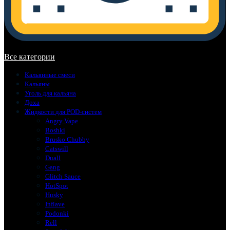
В корзине нет товаров.
Все категории
Кальянные смеси
Кальяны
Уголь для кальяна
Доха
Жидкости для POD-систем
Angry Vape
Boshki
Brusko Chubby
Catswill
Duall
Gang
Glitch Sauce
HotSpot
Husky
Inflave
Podonki
Rell