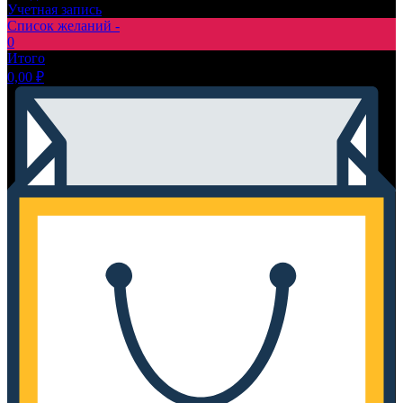
Учетная запись
Список желаний -
0
Итого
0,00
₽