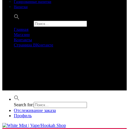
Газированные напитки
Напитки
Search for:
Главная
Магазин
Контакты
Страница ВКонтакте
Предложение ограничего
Супер Скидки
Товары в распродаже на этой неделе
Лучшие варианты на этой неделе. Скидка до 50% на самые
продаваемые товары.
Search for:
Отслеживание заказа
Профиль