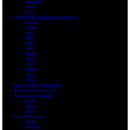
Scandalist
Skala
Toyz
Одноразовые электронные испарители
Dragbar
Fummo
Gang
HQD
Husky
IGET
PuffMi
SOAK
Swog
Tikobar
UDN
WAKA
Многоразовые POD-системы
Картриджи и испарители
Аксессуары для кальяна
Колбы
Прочее
Чаши
Бестабачные смеси
Brusko
Chabacco