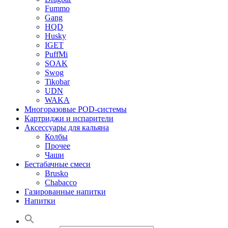
Fummo
Gang
HQD
Husky
IGET
PuffMi
SOAK
Swog
Tikobar
UDN
WAKA
Многоразовые POD-системы
Картриджи и испарители
Аксессуары для кальяна
Колбы
Прочее
Чаши
Бестабачные смеси
Brusko
Chabacco
Газированные напитки
Напитки