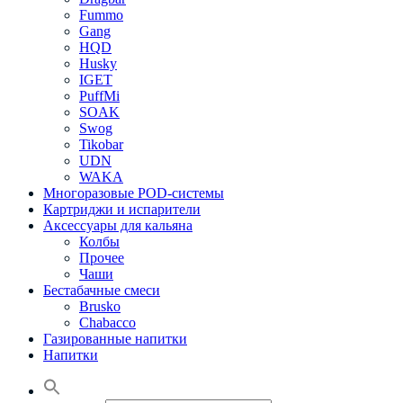
Fummo
Gang
HQD
Husky
IGET
PuffMi
SOAK
Swog
Tikobar
UDN
WAKA
Многоразовые POD-системы
Картриджи и испарители
Аксессуары для кальяна
Колбы
Прочее
Чаши
Бестабачные смеси
Brusko
Chabacco
Газированные напитки
Напитки