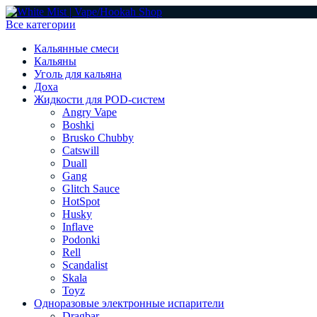
Все категории
Кальянные смеси
Кальяны
Уголь для кальяна
Доха
Жидкости для POD-систем
Angry Vape
Boshki
Brusko Chubby
Catswill
Duall
Gang
Glitch Sauce
HotSpot
Husky
Inflave
Podonki
Rell
Scandalist
Skala
Toyz
Одноразовые электронные испарители
Dragbar