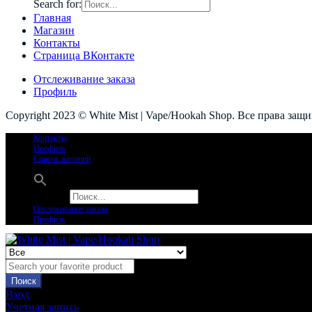
Search for:
Главная
Магазин
Контакты
Страница ВКонтакте
Отслеживание заказа
Профиль
Copyright 2023 © White Mist | Vape/Hookah Shop. Все права защ
Контакты
Профиль
Список желаний
Search for:
Отслеживание заказа
Профиль
Поиск
Вход
Учетная запись