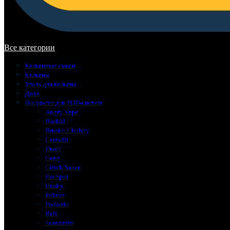
В корзине нет товаров.
Все категории
Кальянные смеси
Кальяны
Уголь для кальяна
Доха
Жидкости для POD-систем
Angry Vape
Boshki
Brusko Chubby
Catswill
Duall
Gang
Glitch Sauce
HotSpot
Husky
Inflave
Podonki
Rell
Scandalist