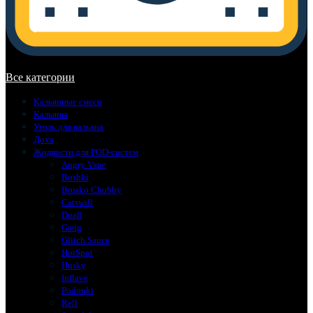
В корзине нет товаров.
Все категории
Кальянные смеси
Кальяны
Уголь для кальяна
Доха
Жидкости для POD-систем
Angry Vape
Boshki
Brusko Chubby
Catswill
Duall
Gang
Glitch Sauce
HotSpot
Husky
Inflave
Podonki
Rell