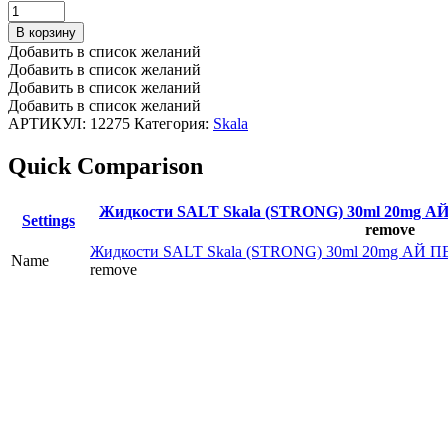
Жидкости
SALT
В корзину
Skala
Добавить в список желаний
(STRONG)
Добавить в список желаний
30ml
Добавить в список желаний
20mg
Добавить в список желаний
АЙ
АРТИКУЛ:
12275
Категория:
Skala
ПЕТРИ
-
Quick Comparison
ТАРХУН
СО
ЛЬДОМ
Жидкости SALT Skala (STRONG) 30ml 20mg
Settings
количество
remove
Жидкости SALT Skala (STRONG) 30ml 20mg АЙ
Name
remove