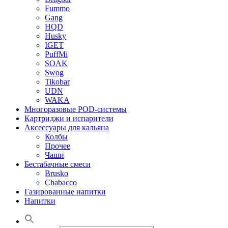
Fummo
Gang
HQD
Husky
IGET
PuffMi
SOAK
Swog
Tikobar
UDN
WAKA
Многоразовые POD-системы
Картриджи и испарители
Аксессуары для кальяна
Колбы
Прочее
Чаши
Бестабачные смеси
Brusko
Chabacco
Газированные напитки
Напитки