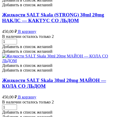
Добавить в список желаний
ФЭРУЭТЕР
Добавить в список желаний
-
БАРБАРИС
Жидкости SALT Skala (STRONG) 30ml 20mg
СО
НАКЛС — КАКТУС СО ЛЬДОМ
ЛЬДОМ
количество
450,00
₽
В корзину
В наличии осталось только 2
Жидкости
SALT
Добавить в список желаний
Skala
Добавить в список желаний
(STRONG)
30ml
20mg
Добавить в список желаний
НАКЛС
Добавить в список желаний
-
КАКТУС
Жидкости SALT Skala 30ml 20mg МАЙОН —
СО
КОЛА СО ЛЬДОМ
ЛЬДОМ
количество
450,00
₽
В корзину
В наличии осталось только 2
Жидкости
SALT
Добавить в список желаний
Skala
Добавить в список желаний