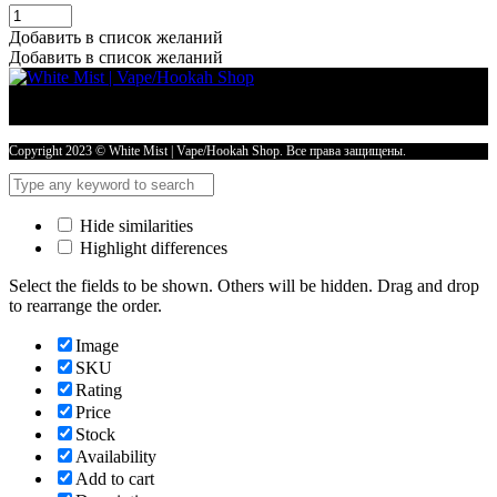
Жидкости
SALT
Добавить в список желаний
Skala
Добавить в список желаний
(STRONG)
30ml
20mg
ЭТНА
-
Copyright 2023 © White Mist | Vape/Hookah Shop. Все права защищены.
МУЛЬТИФРУКТ
СО
ЛЬДОМ
Hide similarities
количество
Highlight differences
Select the fields to be shown. Others will be hidden. Drag and drop
to rearrange the order.
Image
SKU
Rating
Price
Stock
Availability
Add to cart