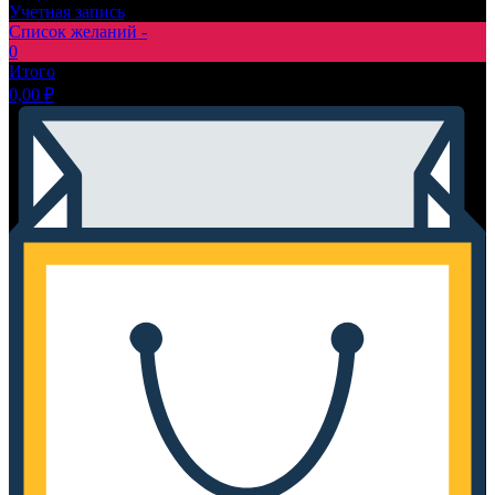
Учетная запись
Список желаний -
0
Итого
0,00
₽