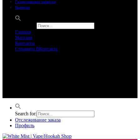
Газированные напитки
Напитки
Search for:
Главная
Магазин
Контакты
Страница ВКонтакте
Предложение ограничего
Супер Скидки
Товары в распродаже на этой неделе
Лучшие варианты на этой неделе. Скидка до 50% на самые
продаваемые товары.
Search for:
Отслеживание заказа
Профиль