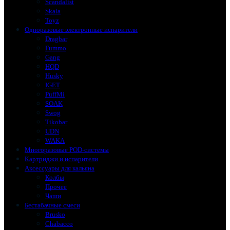
Scandalist
Skala
Toyz
Одноразовые электронные испарители
Dragbar
Fummo
Gang
HQD
Husky
IGET
PuffMi
SOAK
Swog
Tikobar
UDN
WAKA
Многоразовые POD-системы
Картриджи и испарители
Аксессуары для кальяна
Колбы
Прочее
Чаши
Бестабачные смеси
Brusko
Chabacco