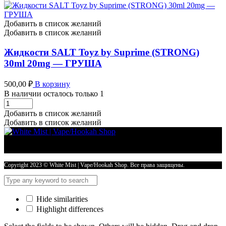
by
Suprime
(STRONG)
Добавить в список желаний
30ml
Добавить в список желаний
20mg
-
Жидкости SALT Toyz by Suprime (STRONG)
ПЬЯНАЯ
30ml 20mg — ГРУША
ВИШНЯ
количество
500,00
₽
В корзину
В наличии осталось только 1
Жидкости
SALT
Добавить в список желаний
Toyz
Добавить в список желаний
by
Suprime
(STRONG)
30ml
20mg
Copyright 2023 © White Mist | Vape/Hookah Shop. Все права защищены.
-
ГРУША
количество
Hide similarities
Highlight differences