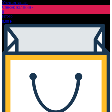
Учетная запись
Список желаний -
0
Итого
0,00
₽