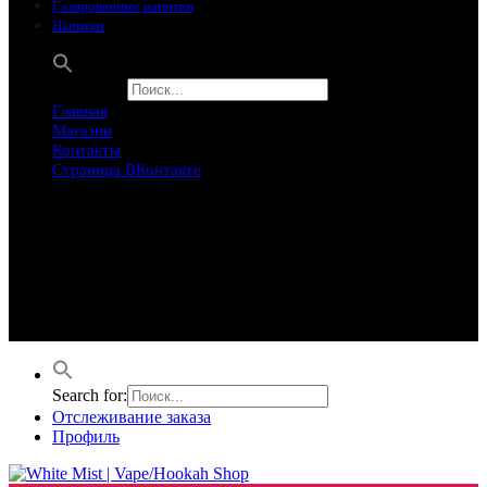
Газированные напитки
Напитки
Search for:
Главная
Магазин
Контакты
Страница ВКонтакте
Предложение ограничего
Супер Скидки
Товары в распродаже на этой неделе
Лучшие варианты на этой неделе. Скидка до 50% на самые
продаваемые товары.
Search for:
Отслеживание заказа
Профиль