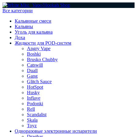
Все категории
Кальянные смеси
Кальяны
Уголь для кальяна
Доха
Жидкости для POD-систем
Angry Vape
Boshki
Brusko Chubby
Catswill
Duall
Gang
Glitch Sauce
HotSpot
Husky
Inflave
Podonki
Rell
Scandalist
Skala
Toyz
Одноразовые электронные испарители
Dragbar