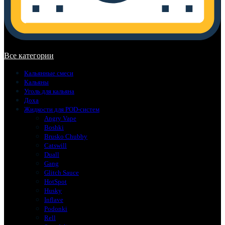
В корзине нет товаров.
Все категории
Кальянные смеси
Кальяны
Уголь для кальяна
Доха
Жидкости для POD-систем
Angry Vape
Boshki
Brusko Chubby
Catswill
Duall
Gang
Glitch Sauce
HotSpot
Husky
Inflave
Podonki
Rell