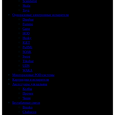
Scandalist
Skala
Toyz
Одноразовые электронные испарители
Dragbar
Fummo
Gang
HQD
Husky
IGET
PuffMi
SOAK
Swog
Tikobar
UDN
WAKA
Многоразовые POD-системы
Картриджи и испарители
Аксессуары для кальяна
Колбы
Прочее
Чаши
Бестабачные смеси
Brusko
Chabacco