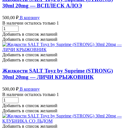
БАЙКАЛ
30ml 20mg — ВСПЛЕСК АЛОЭ
количество
500,00
₽
В корзину
В наличии осталось только 1
Жидкости
SALT
Добавить в список желаний
Toyz
Добавить в список желаний
by
Suprime
(STRONG)
Добавить в список желаний
30ml
Добавить в список желаний
20mg
-
Жидкости SALT Toyz by Suprime (STRONG)
ВСПЛЕСК
30ml 20mg — ЛИЧИ КРЫЖОВНИК
АЛОЭ
количество
500,00
₽
В корзину
В наличии осталось только 1
Жидкости
SALT
Добавить в список желаний
Toyz
Добавить в список желаний
by
Suprime
(STRONG)
Добавить в список желаний