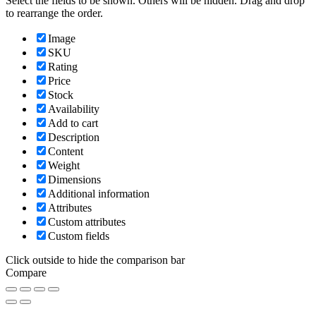
Select the fields to be shown. Others will be hidden. Drag and drop
to rearrange the order.
Image
SKU
Rating
Price
Stock
Availability
Add to cart
Description
Content
Weight
Dimensions
Additional information
Attributes
Custom attributes
Custom fields
Click outside to hide the comparison bar
Compare