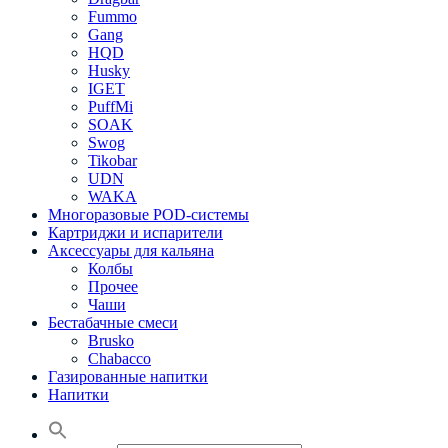
Fummo
Gang
HQD
Husky
IGET
PuffMi
SOAK
Swog
Tikobar
UDN
WAKA
Многоразовые POD-системы
Картриджи и испарители
Аксессуары для кальяна
Колбы
Прочее
Чаши
Бестабачные смеси
Brusko
Chabacco
Газированные напитки
Напитки