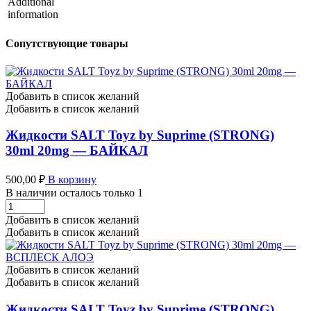
Additional
information
Сопутствующие товары
Добавить в список желаний
Добавить в список желаний
Жидкости SALT Toyz by Suprime (STRONG)
30ml 20mg — БАЙКАЛ
500,00
₽
В корзину
В наличии осталось только 1
Жидкости
SALT
Добавить в список желаний
Toyz
Добавить в список желаний
by
Suprime
(STRONG)
Добавить в список желаний
30ml
Добавить в список желаний
20mg
-
Жидкости SALT Toyz by Suprime (STRONG)