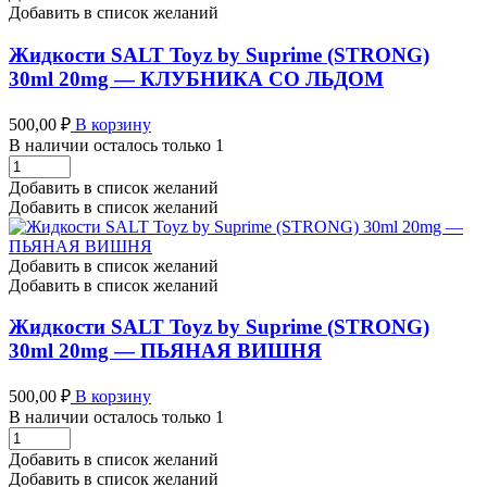
30ml
Добавить в список желаний
20mg
-
Жидкости SALT Toyz by Suprime (STRONG)
ЛИЧИ
30ml 20mg — КЛУБНИКА СО ЛЬДОМ
КРЫЖОВНИК
количество
500,00
₽
В корзину
В наличии осталось только 1
Жидкости
SALT
Добавить в список желаний
Toyz
Добавить в список желаний
by
Suprime
(STRONG)
Добавить в список желаний
30ml
Добавить в список желаний
20mg
-
Жидкости SALT Toyz by Suprime (STRONG)
КЛУБНИКА
30ml 20mg — ПЬЯНАЯ ВИШНЯ
СО
ЛЬДОМ
500,00
₽
В корзину
количество
В наличии осталось только 1
Жидкости
SALT
Добавить в список желаний
Toyz
Добавить в список желаний