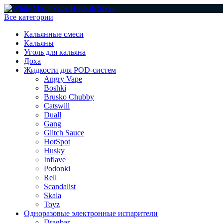
Все категории
Кальянные смеси
Кальяны
Уголь для кальяна
Доха
Жидкости для POD-систем
Angry Vape
Boshki
Brusko Chubby
Catswill
Duall
Gang
Glitch Sauce
HotSpot
Husky
Inflave
Podonki
Rell
Scandalist
Skala
Toyz
Одноразовые электронные испарители
Dragbar