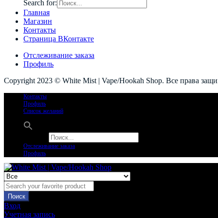
Search for:
Главная
Магазин
Контакты
Страница ВКонтакте
Отслеживание заказа
Профиль
Copyright 2023 © White Mist | Vape/Hookah Shop. Все права защ
Контакты
Профиль
Список желаний
Search for:
Отслеживание заказа
Профиль
Поиск
Вход
Учетная запись