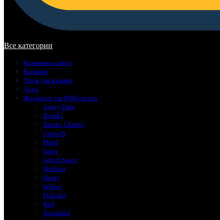
В корзине нет товаров.
Все категории
Кальянные смеси
Кальяны
Уголь для кальяна
Доха
Жидкости для POD-систем
Angry Vape
Boshki
Brusko Chubby
Catswill
Duall
Gang
Glitch Sauce
HotSpot
Husky
Inflave
Podonki
Rell
Scandalist