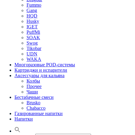
Fummo
Gang
HQD
Husky
IGET
PuffMi
SOAK
Swog
Tikobar
UDN
WAKA
Многоразовые POD-системы
Картриджи и испарители
Аксессуары для кальяна
Колбы
Прочее
Чаши
Бестабачные смеси
Brusko
Chabacco
Газированные напитки
Напитки