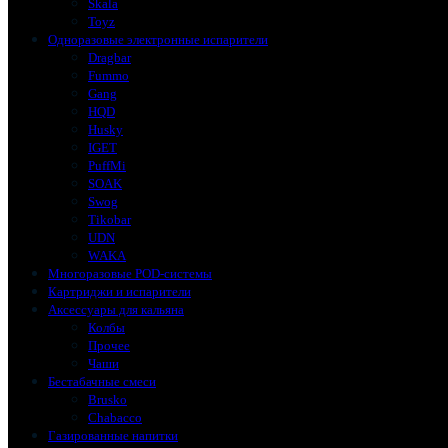
Skala
Toyz
Одноразовые электронные испарители
Dragbar
Fummo
Gang
HQD
Husky
IGET
PuffMi
SOAK
Swog
Tikobar
UDN
WAKA
Многоразовые POD-системы
Картриджи и испарители
Аксессуары для кальяна
Колбы
Прочее
Чаши
Бестабачные смеси
Brusko
Chabacco
Газированные напитки