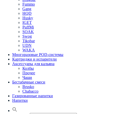
Fummo
Gang
HQD
Husky
IGET
PuffMi
SOAK
Swog
Tikobar
UDN
WAKA
Многоразовые POD-системы
Картриджи и испарители
Аксессуары для кальяна
Колбы
Прочее
Чаши
Бестабачные смеси
Brusko
Chabacco
Газированные напитки
Напитки