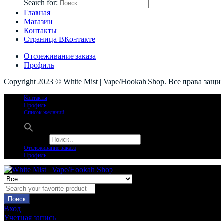
Search for:
Главная
Магазин
Контакты
Страница ВКонтакте
Отслеживание заказа
Профиль
Copyright 2023 © White Mist | Vape/Hookah Shop. Все права защ
Контакты
Профиль
Список желаний
Search for:
Отслеживание заказа
Профиль
Поиск
Вход
Учетная запись