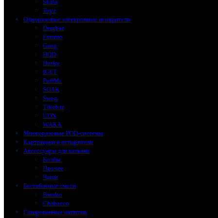
Skala
Toyz
Одноразовые электронные испарители
Dragbar
Fummo
Gang
HQD
Husky
IGET
PuffMi
SOAK
Swog
Tikobar
UDN
WAKA
Многоразовые POD-системы
Картриджи и испарители
Аксессуары для кальяна
Колбы
Прочее
Чаши
Бестабачные смеси
Brusko
Chabacco
Газированные напитки