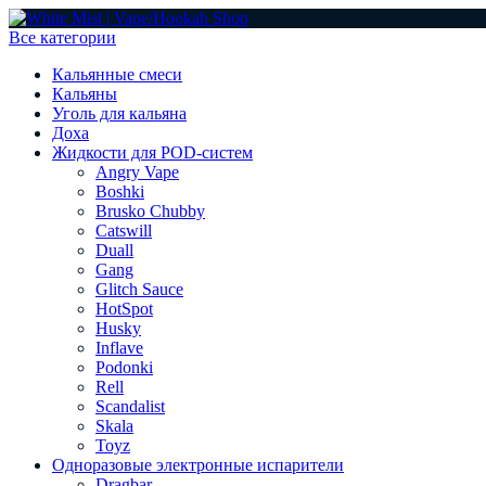
Все категории
Кальянные смеси
Кальяны
Уголь для кальяна
Доха
Жидкости для POD-систем
Angry Vape
Boshki
Brusko Chubby
Catswill
Duall
Gang
Glitch Sauce
HotSpot
Husky
Inflave
Podonki
Rell
Scandalist
Skala
Toyz
Одноразовые электронные испарители
Dragbar