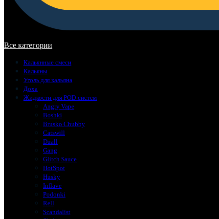
В корзине нет товаров.
Все категории
Кальянные смеси
Кальяны
Уголь для кальяна
Доха
Жидкости для POD-систем
Angry Vape
Boshki
Brusko Chubby
Catswill
Duall
Gang
Glitch Sauce
HotSpot
Husky
Inflave
Podonki
Rell
Scandalist