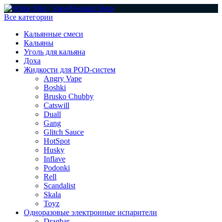
Все категории
Кальянные смеси
Кальяны
Уголь для кальяна
Доха
Жидкости для POD-систем
Angry Vape
Boshki
Brusko Chubby
Catswill
Duall
Gang
Glitch Sauce
HotSpot
Husky
Inflave
Podonki
Rell
Scandalist
Skala
Toyz
Одноразовые электронные испарители
Dragbar