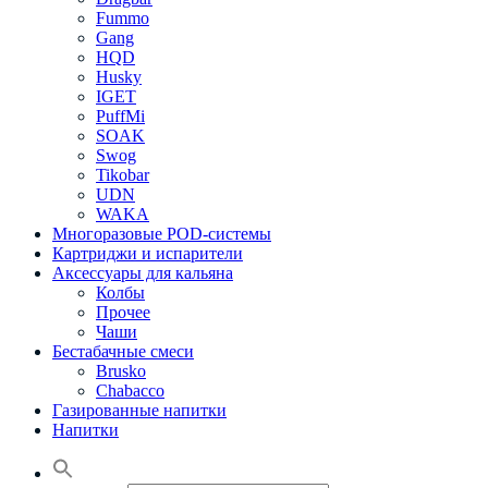
Fummo
Gang
HQD
Husky
IGET
PuffMi
SOAK
Swog
Tikobar
UDN
WAKA
Многоразовые POD-системы
Картриджи и испарители
Аксессуары для кальяна
Колбы
Прочее
Чаши
Бестабачные смеси
Brusko
Chabacco
Газированные напитки
Напитки