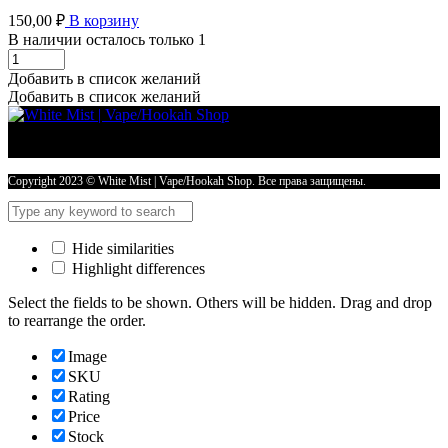
150,00
₽
В корзину
В наличии осталось только 1
Кальянная
смесь
Добавить в список желаний
Adalya
Добавить в список желаний
20
гр
PEACH
(Акциз)
количество
Copyright 2023 © White Mist | Vape/Hookah Shop. Все права защищены.
Hide similarities
Highlight differences
Select the fields to be shown. Others will be hidden. Drag and drop
to rearrange the order.
Image
SKU
Rating
Price
Stock