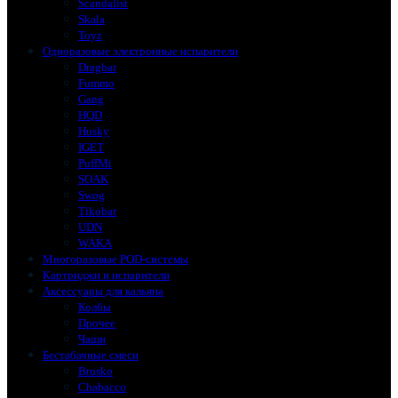
Scandalist
Skala
Toyz
Одноразовые электронные испарители
Dragbar
Fummo
Gang
HQD
Husky
IGET
PuffMi
SOAK
Swog
Tikobar
UDN
WAKA
Многоразовые POD-системы
Картриджи и испарители
Аксессуары для кальяна
Колбы
Прочее
Чаши
Бестабачные смеси
Brusko
Chabacco