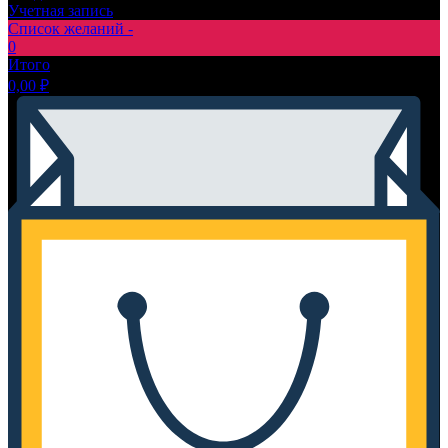
Учетная запись
Список желаний -
0
Итого
0,00
₽