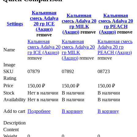
Кальянная
Кальянная
Кальянная
смесь Adalya
смесь Adalya 20
смесь Adalya 20
Settings
20 гр ICE
гр MILK
гр PEACH
(Акциз)
(Акциз)
remove
(Акциз)
remove
remove
Кальянная
Кальянная
Кальянная смесь
смесь Adalya 20
смесь Adalya 20
Adalya 20 гр
Name
гр ICE (Акциз)
гр MILK
PEACH (Акциз)
remove
(Акциз)
remove
remove
Image
SKU
07879
07892
08723
Rating
Price
150,00
₽
150,00
₽
150,00
₽
Stock
Нет в наличии
В наличии
В наличии
Availability
Нет в наличии
В наличии
В наличии
Add to cart
Подробнее
В корзину
В корзину
Description
Content
Weight
0
0
0