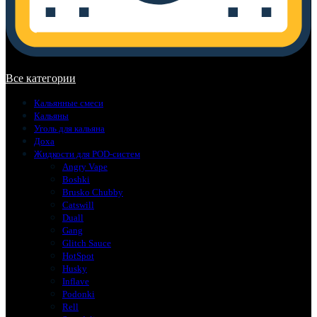
В корзине нет товаров.
Все категории
Кальянные смеси
Кальяны
Уголь для кальяна
Доха
Жидкости для POD-систем
Angry Vape
Boshki
Brusko Chubby
Catswill
Duall
Gang
Glitch Sauce
HotSpot
Husky
Inflave
Podonki
Rell