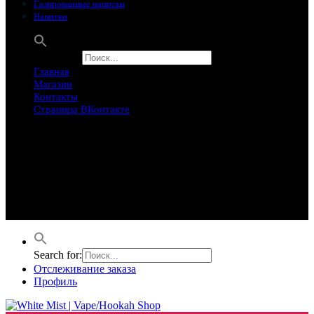
Газированные напитки
Напитки
Search for:
Главная
Магазин
Контакты
Страница ВКонтакте
Предложение ограничего
Супер Скидки
Товары в распродаже на этой неделе
Лучшие варианты на этой неделе. Скидка до 50% на самые
продаваемые товары.
Search for:
Отслеживание заказа
Профиль