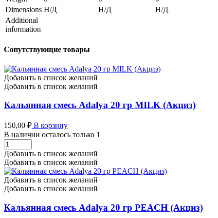
Dimensions
Н/Д
Н/Д
Н/Д
Additional
information
Сопутствующие товары
Добавить в список желаний
Добавить в список желаний
Кальянная смесь Adalya 20 гр MILK (Акциз)
150,00
₽
В корзину
В наличии осталось только 1
Кальянная
смесь
Добавить в список желаний
Adalya
Добавить в список желаний
20
гр
Добавить в список желаний
MILK
Добавить в список желаний
(Акциз)
количество
Кальянная смесь Adalya 20 гр PEACH (Акциз)