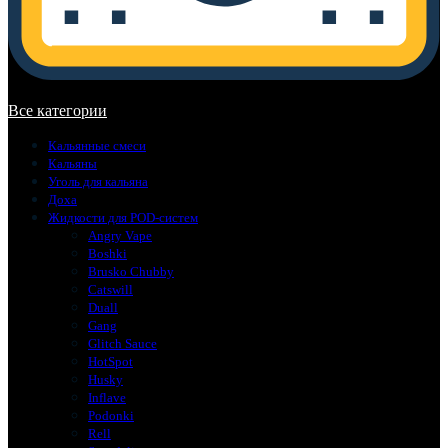
В корзине нет товаров.
Все категории
Кальянные смеси
Кальяны
Уголь для кальяна
Доха
Жидкости для POD-систем
Angry Vape
Boshki
Brusko Chubby
Catswill
Duall
Gang
Glitch Sauce
HotSpot
Husky
Inflave
Podonki
Rell