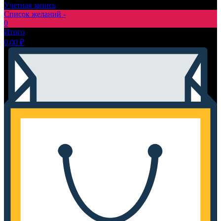
Учетная запись
Список желаний -
0
Итого
0,00
₽