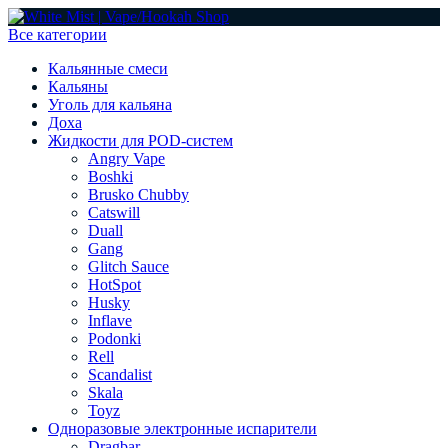
Все категории
Кальянные смеси
Кальяны
Уголь для кальяна
Доха
Жидкости для POD-систем
Angry Vape
Boshki
Brusko Chubby
Catswill
Duall
Gang
Glitch Sauce
HotSpot
Husky
Inflave
Podonki
Rell
Scandalist
Skala
Toyz
Одноразовые электронные испарители
Dragbar