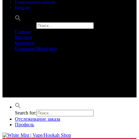
Газированные напитки
Напитки
Search for:
Главная
Магазин
Контакты
Страница ВКонтакте
Предложение ограничего
Супер Скидки
Товары в распродаже на этой неделе
Лучшие варианты на этой неделе. Скидка до 50% на самые
продаваемые товары.
Search for:
Отслеживание заказа
Профиль