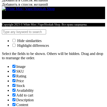
Добавить в список желаний
Aircraft
Добавить в список желаний
40
гр
LOMBARDY
NUT
-
Copyright 2023 © White Mist | Vape/Hookah Shop. Все права защищены.
ЛОМБАРДСКИЙ
ОРЕХ
количество
Hide similarities
Highlight differences
Select the fields to be shown. Others will be hidden. Drag and drop
to rearrange the order.
Image
SKU
Rating
Price
Stock
Availability
Add to cart
Description
Content