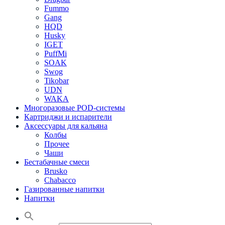
Fummo
Gang
HQD
Husky
IGET
PuffMi
SOAK
Swog
Tikobar
UDN
WAKA
Многоразовые POD-системы
Картриджи и испарители
Аксессуары для кальяна
Колбы
Прочее
Чаши
Бестабачные смеси
Brusko
Chabacco
Газированные напитки
Напитки