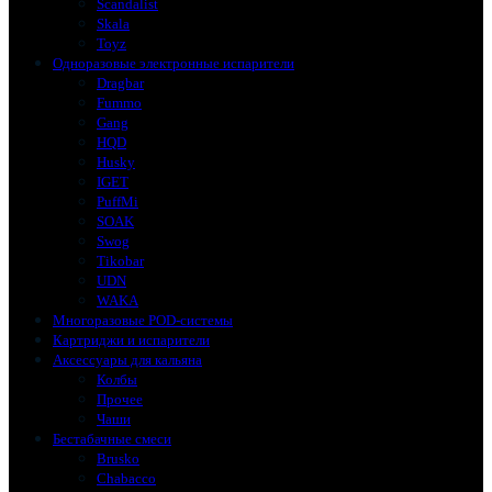
Scandalist
Skala
Toyz
Одноразовые электронные испарители
Dragbar
Fummo
Gang
HQD
Husky
IGET
PuffMi
SOAK
Swog
Tikobar
UDN
WAKA
Многоразовые POD-системы
Картриджи и испарители
Аксессуары для кальяна
Колбы
Прочее
Чаши
Бестабачные смеси
Brusko
Chabacco