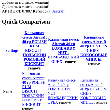
Добавить в список желаний
Добавить в список желаний
АРТИКУЛ:
07807
Категория:
Aircraft
Quick Comparison
Кальянная
смесь Aircraft
Кальянная
Кальянная смесь
40 гр POLISH
смесь Aircraft
Aircraft 40 гр
RUM
40 гр CEYLON
LOMBARDY
Settings
BISCUIT -
CHIPS -
NUT -
ПОЛЬСКИЙ
КОКОСОВЫЕ
ЛОМБАРДСКИЙ
РОМОВЫЙ
ЧИПСЫ
ОРЕХ
remove
БИСКВИТ
remove
remove
Кальянная
смесь Aircraft
Кальянная смесь
Кальянная
40 гр POLISH
Aircraft 40 гр
смесь Aircraft
RUM
LOMBARDY
40 гр CEYLON
Name
BISCUIT -
NUT -
CHIPS -
ПОЛЬСКИЙ
ЛОМБАРДСКИЙ
КОКОСОВЫЕ
РОМОВЫЙ
ОРЕХ
remove
ЧИПСЫ
remove
БИСКВИТ
remove