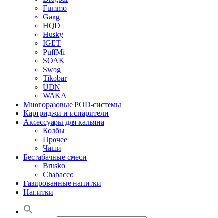
Fummo
Gang
HQD
Husky
IGET
PuffMi
SOAK
Swog
Tikobar
UDN
WAKA
Многоразовые POD-системы
Картриджи и испарители
Аксессуары для кальяна
Колбы
Прочее
Чаши
Бестабачные смеси
Brusko
Chabacco
Газированные напитки
Напитки