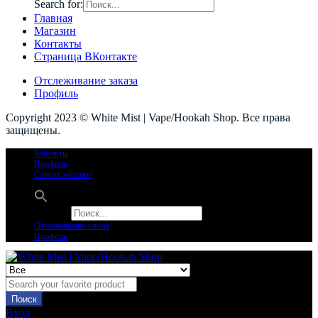
Search for:
Главная
Магазин
Контакты
Страница ВКонтакте
Отслеживание заказа
Профиль
Copyright 2023 © White Mist | Vape/Hookah Shop. Все права
защищены.
Контакты
Профиль
Список желаний
Search for:
Отслеживание заказа
Профиль
Поиск
Вход