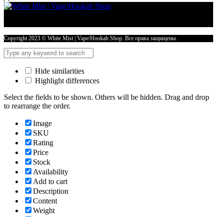
HIT
30
гр
BARBERRY
CLUB
Copyright 2023 © White Mist | Vape/Hookah Shop. Все права защищены.
количество
Hide similarities
Highlight differences
Select the fields to be shown. Others will be hidden. Drag and drop
to rearrange the order.
Image
SKU
Rating
Price
Stock
Availability
Add to cart
Description
Content
Weight