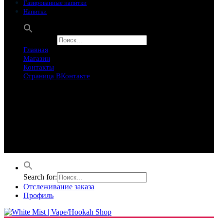
Газированные напитки
Напитки
Search for:
Главная
Магазин
Контакты
Страница ВКонтакте
Предложение ограничего
Супер Скидки
Товары в распродаже на этой неделе
Лучшие варианты на этой неделе. Скидка до 50% на самые
продаваемые товары.
Search for:
Отслеживание заказа
Профиль