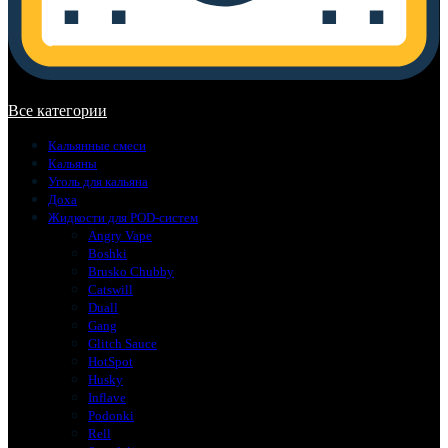
В корзине нет товаров.
Все категории
Кальянные смеси
Кальяны
Уголь для кальяна
Доха
Жидкости для POD-систем
Angry Vape
Boshki
Brusko Chubby
Catswill
Duall
Gang
Glitch Sauce
HotSpot
Husky
Inflave
Podonki
Rell