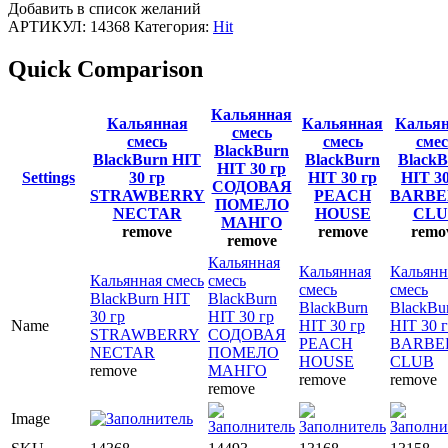
Добавить в список желаний
АРТИКУЛ:
14368
Категория:
Hit
Quick Comparison
Кальянная
Кальянная
Кальянная
Калья
смесь
смесь
смесь
смес
BlackBurn
BlackBurn HIT
BlackBurn
BlackB
HIT 30 гр
Settings
30 гр
HIT 30 гр
HIT 30
СОДОВАЯ
STRAWBERRY
PEACH
BARBE
ПОМЕЛО
NECTAR
HOUSE
CLU
МАНГО
remove
remove
remo
remove
Кальянная
Кальянная
Кальянн
Кальянная смесь
смесь
смесь
смесь
BlackBurn HIT
BlackBurn
BlackBurn
BlackBu
30 гр
HIT 30 гр
Name
HIT 30 гр
HIT 30 
STRAWBERRY
СОДОВАЯ
PEACH
BARBE
NECTAR
ПОМЕЛО
HOUSE
CLUB
remove
МАНГО
remove
remove
remove
Image