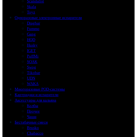
Scandalist
Skala
Toyz
Одноразовые электронные испарители
Dragbar
Fummo
Gang
HQD
Husky
IGET
PuffMi
SOAK
Swog
Tikobar
UDN
WAKA
Многоразовые POD-системы
Картриджи и испарители
Аксессуары для кальяна
Колбы
Прочее
Чаши
Бестабачные смеси
Brusko
Chabacco