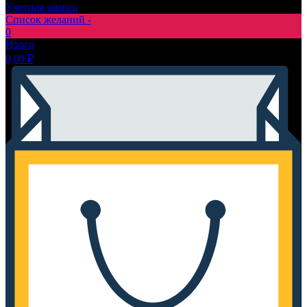
Учетная запись
Список желаний -
0
Итого
0,00
₽