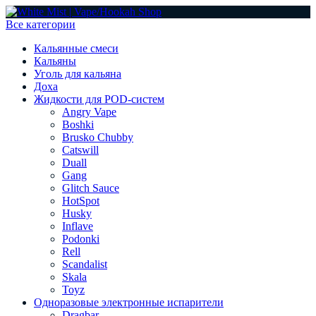
Все категории
Кальянные смеси
Кальяны
Уголь для кальяна
Доха
Жидкости для POD-систем
Angry Vape
Boshki
Brusko Chubby
Catswill
Duall
Gang
Glitch Sauce
HotSpot
Husky
Inflave
Podonki
Rell
Scandalist
Skala
Toyz
Одноразовые электронные испарители
Dragbar