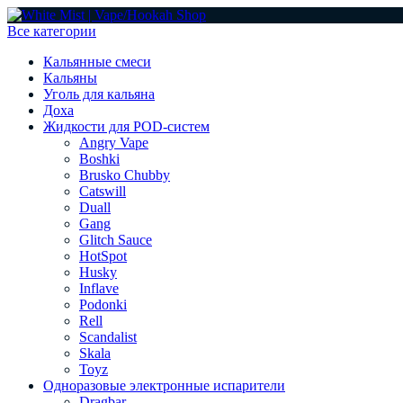
Все категории
Кальянные смеси
Кальяны
Уголь для кальяна
Доха
Жидкости для POD-систем
Angry Vape
Boshki
Brusko Chubby
Catswill
Duall
Gang
Glitch Sauce
HotSpot
Husky
Inflave
Podonki
Rell
Scandalist
Skala
Toyz
Одноразовые электронные испарители
Dragbar