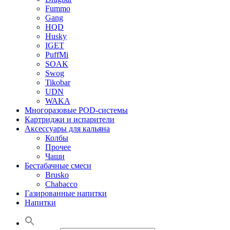
Fummo
Gang
HQD
Husky
IGET
PuffMi
SOAK
Swog
Tikobar
UDN
WAKA
Многоразовые POD-системы
Картриджи и испарители
Аксессуары для кальяна
Колбы
Прочее
Чаши
Бестабачные смеси
Brusko
Chabacco
Газированные напитки
Напитки