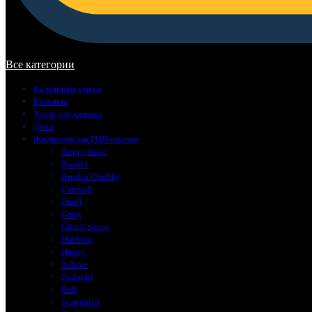
В корзине нет товаров.
Все категории
Кальянные смеси
Кальяны
Уголь для кальяна
Доха
Жидкости для POD-систем
Angry Vape
Boshki
Brusko Chubby
Catswill
Duall
Gang
Glitch Sauce
HotSpot
Husky
Inflave
Podonki
Rell
Scandalist