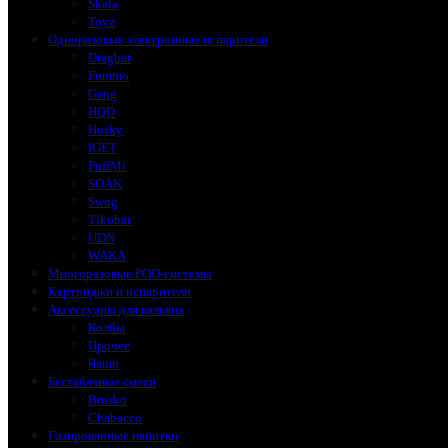
Skala
Toyz
Одноразовые электронные испарители
Dragbar
Fummo
Gang
HQD
Husky
IGET
PuffMi
SOAK
Swog
Tikobar
UDN
WAKA
Многоразовые POD-системы
Картриджи и испарители
Аксессуары для кальяна
Колбы
Прочее
Чаши
Бестабачные смеси
Brusko
Chabacco
Газированные напитки