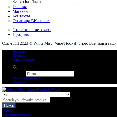
Search for:
Главная
Магазин
Контакты
Страница ВКонтакте
Отслеживание заказа
Профиль
Copyright 2023 © White Mist | Vape/Hookah Shop. Все права защ
Контакты
Профиль
Список желаний
Search for:
Отслеживание заказа
Профиль
Поиск
Вход
Учетная запись