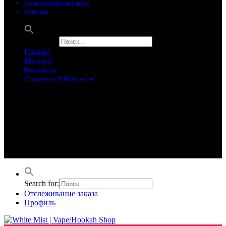
Газированные напитки
Напитки
Search for:
Главная
Магазин
Контакты
Страница ВКонтакте
Предложение ограничего
Супер Скидки
Товары в распродаже на этой неделе
Лучшие варианты на этой неделе. Скидка до 50% на самые
продаваемые товары.
Search for:
Отслеживание заказа
Профиль