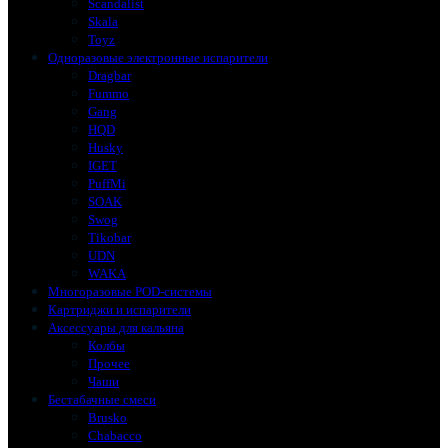
Scandalist
Skala
Toyz
Одноразовые электронные испарители
Dragbar
Fummo
Gang
HQD
Husky
IGET
PuffMi
SOAK
Swog
Tikobar
UDN
WAKA
Многоразовые POD-системы
Картриджи и испарители
Аксессуары для кальяна
Колбы
Прочее
Чаши
Бестабачные смеси
Brusko
Chabacco