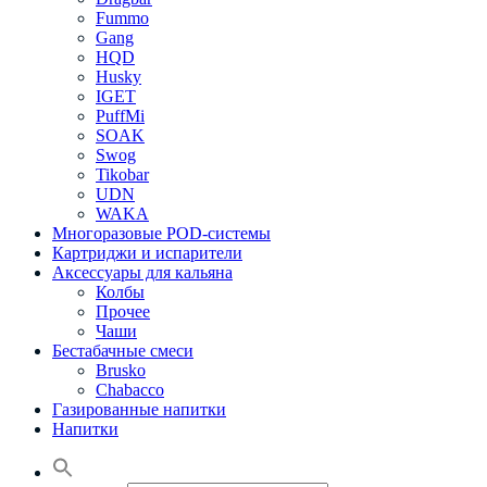
Fummo
Gang
HQD
Husky
IGET
PuffMi
SOAK
Swog
Tikobar
UDN
WAKA
Многоразовые POD-системы
Картриджи и испарители
Аксессуары для кальяна
Колбы
Прочее
Чаши
Бестабачные смеси
Brusko
Chabacco
Газированные напитки
Напитки