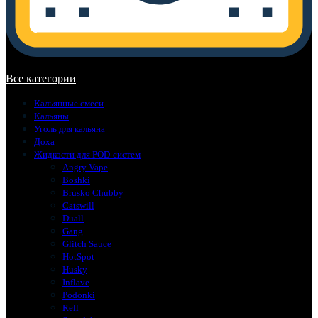
В корзине нет товаров.
Все категории
Кальянные смеси
Кальяны
Уголь для кальяна
Доха
Жидкости для POD-систем
Angry Vape
Boshki
Brusko Chubby
Catswill
Duall
Gang
Glitch Sauce
HotSpot
Husky
Inflave
Podonki
Rell