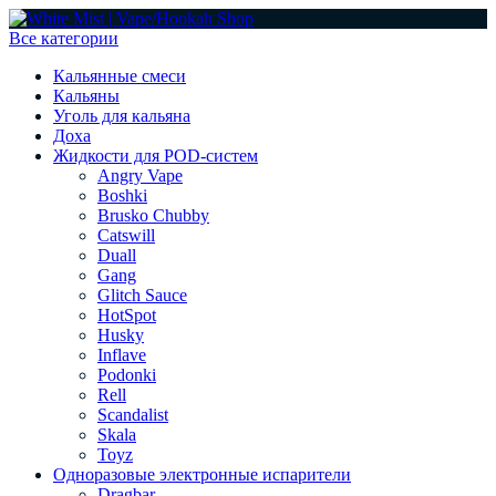
Все категории
Кальянные смеси
Кальяны
Уголь для кальяна
Доха
Жидкости для POD-систем
Angry Vape
Boshki
Brusko Chubby
Catswill
Duall
Gang
Glitch Sauce
HotSpot
Husky
Inflave
Podonki
Rell
Scandalist
Skala
Toyz
Одноразовые электронные испарители
Dragbar