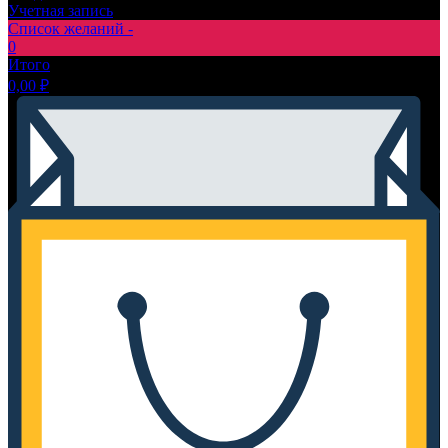
Учетная запись
Список желаний -
0
Итого
0,00
₽