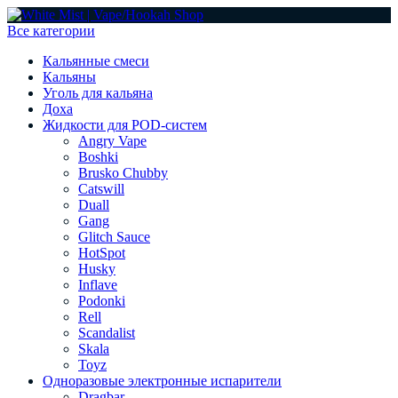
Все категории
Кальянные смеси
Кальяны
Уголь для кальяна
Доха
Жидкости для POD-систем
Angry Vape
Boshki
Brusko Chubby
Catswill
Duall
Gang
Glitch Sauce
HotSpot
Husky
Inflave
Podonki
Rell
Scandalist
Skala
Toyz
Одноразовые электронные испарители
Dragbar