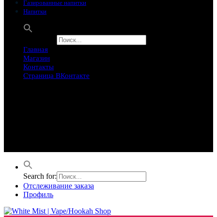
Газированные напитки
Напитки
Search for:
Главная
Магазин
Контакты
Страница ВКонтакте
Предложение ограничего
Супер Скидки
Товары в распродаже на этой неделе
Лучшие варианты на этой неделе. Скидка до 50% на самые
продаваемые товары.
Search for:
Отслеживание заказа
Профиль