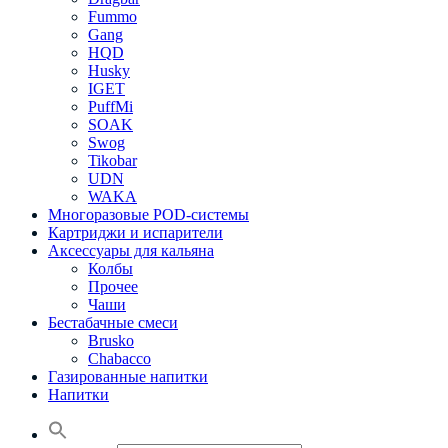
Fummo
Gang
HQD
Husky
IGET
PuffMi
SOAK
Swog
Tikobar
UDN
WAKA
Многоразовые POD-системы
Картриджи и испарители
Аксессуары для кальяна
Колбы
Прочее
Чаши
Бестабачные смеси
Brusko
Chabacco
Газированные напитки
Напитки