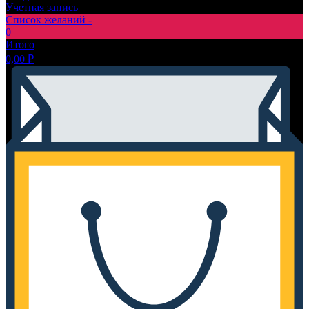
Учетная запись
Список желаний -
0
Итого
0,00
₽