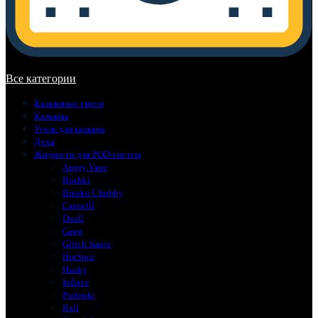
В корзине нет товаров.
Все категории
Кальянные смеси
Кальяны
Уголь для кальяна
Доха
Жидкости для POD-систем
Angry Vape
Boshki
Brusko Chubby
Catswill
Duall
Gang
Glitch Sauce
HotSpot
Husky
Inflave
Podonki
Rell