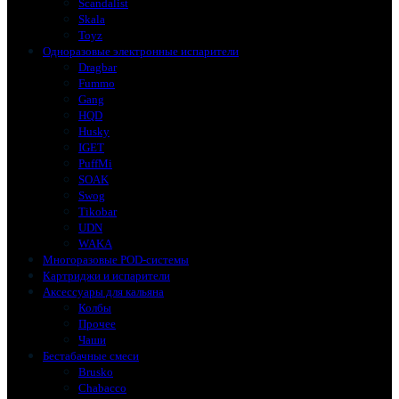
Scandalist
Skala
Toyz
Одноразовые электронные испарители
Dragbar
Fummo
Gang
HQD
Husky
IGET
PuffMi
SOAK
Swog
Tikobar
UDN
WAKA
Многоразовые POD-системы
Картриджи и испарители
Аксессуары для кальяна
Колбы
Прочее
Чаши
Бестабачные смеси
Brusko
Chabacco