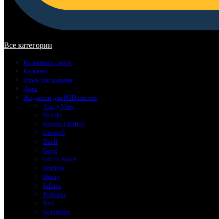
В корзине нет товаров.
Все категории
Кальянные смеси
Кальяны
Уголь для кальяна
Доха
Жидкости для POD-систем
Angry Vape
Boshki
Brusko Chubby
Catswill
Duall
Gang
Glitch Sauce
HotSpot
Husky
Inflave
Podonki
Rell
Scandalist