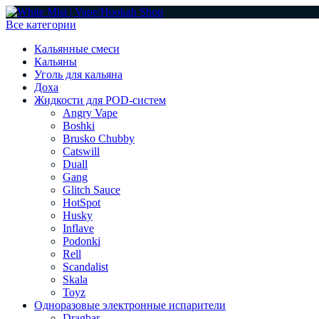
Все категории
Кальянные смеси
Кальяны
Уголь для кальяна
Доха
Жидкости для POD-систем
Angry Vape
Boshki
Brusko Chubby
Catswill
Duall
Gang
Glitch Sauce
HotSpot
Husky
Inflave
Podonki
Rell
Scandalist
Skala
Toyz
Одноразовые электронные испарители
Dragbar