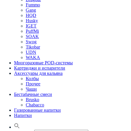
Fummo
Gang
HQD
Husky
IGET
PuffMi
SOAK
Swog
Tikobar
UDN
WAKA
Многоразовые POD-системы
Картриджи и испарители
Аксессуары для кальяна
Колбы
Прочее
Чаши
Бестабачные смеси
Brusko
Chabacco
Газированные напитки
Напитки