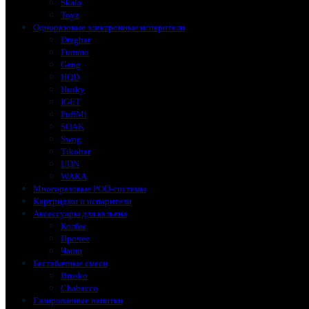
Skala
Toyz
Одноразовые электронные испарители
Dragbar
Fummo
Gang
HQD
Husky
IGET
PuffMi
SOAK
Swog
Tikobar
UDN
WAKA
Многоразовые POD-системы
Картриджи и испарители
Аксессуары для кальяна
Колбы
Прочее
Чаши
Бестабачные смеси
Brusko
Chabacco
Газированные напитки