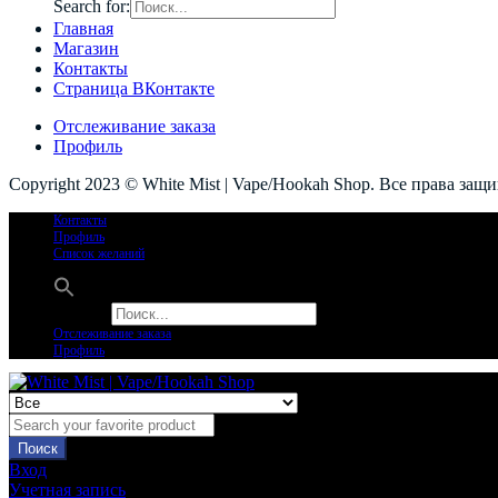
Search for:
Главная
Магазин
Контакты
Страница ВКонтакте
Отслеживание заказа
Профиль
Copyright 2023 © White Mist | Vape/Hookah Shop. Все права защ
Контакты
Профиль
Список желаний
Search for:
Отслеживание заказа
Профиль
Поиск
Вход
Учетная запись