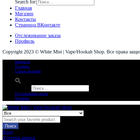
Search for:
Главная
Магазин
Контакты
Страница ВКонтакте
Отслеживание заказа
Профиль
Copyright 2023 © White Mist | Vape/Hookah Shop. Все права защ
Контакты
Профиль
Список желаний
Search for:
Отслеживание заказа
Профиль
Поиск
Вход
Учетная запись