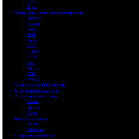
Skala
Toyz
Одноразовые электронные испарители
Dragbar
Fummo
Gang
HQD
Husky
IGET
PuffMi
SOAK
Swog
Tikobar
UDN
WAKA
Многоразовые POD-системы
Картриджи и испарители
Аксессуары для кальяна
Колбы
Прочее
Чаши
Бестабачные смеси
Brusko
Chabacco
Газированные напитки