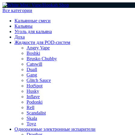
Все категории
Кальянные смеси
Кальяны
Уголь для кальяна
Доха
Жидкости для POD-систем
Angry Vape
Boshki
Brusko Chubby
Catswill
Duall
Gang
Glitch Sauce
HotSpot
Husky
Inflave
Podonki
Rell
Scandalist
Skala
Toyz
Одноразовые электронные испарители
Dragbar