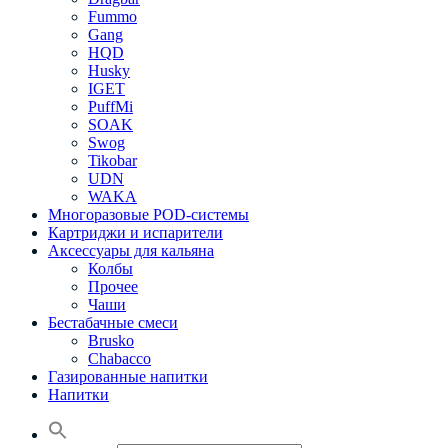
Fummo
Gang
HQD
Husky
IGET
PuffMi
SOAK
Swog
Tikobar
UDN
WAKA
Многоразовые POD-системы
Картриджи и испарители
Аксессуары для кальяна
Колбы
Прочее
Чаши
Бестабачные смеси
Brusko
Chabacco
Газированные напитки
Напитки