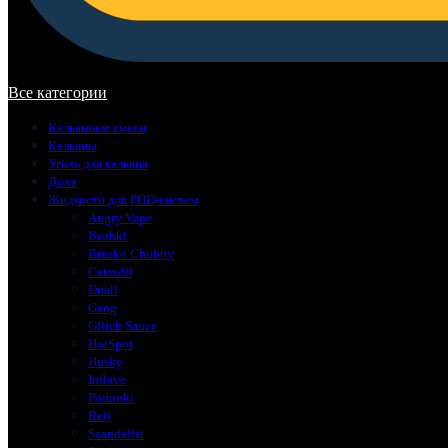
В корзине нет товаров.
Все категории
Кальянные смеси
Кальяны
Уголь для кальяна
Доха
Жидкости для POD-систем
Angry Vape
Boshki
Brusko Chubby
Catswill
Duall
Gang
Glitch Sauce
HotSpot
Husky
Inflave
Podonki
Rell
Scandalist