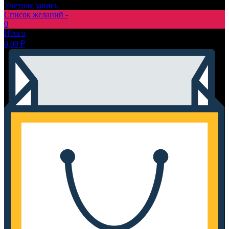
Учетная запись
Список желаний -
0
Итого
0,00
₽