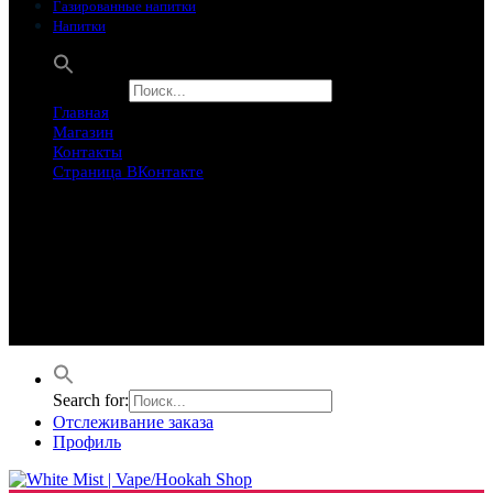
Газированные напитки
Напитки
Search for:
Главная
Магазин
Контакты
Страница ВКонтакте
Предложение ограничего
Супер Скидки
Товары в распродаже на этой неделе
Лучшие варианты на этой неделе. Скидка до 50% на самые
продаваемые товары.
Search for:
Отслеживание заказа
Профиль