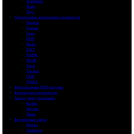
Scandalist
Skala
Toyz
Одноразовые электронные испарители
Dragbar
Fummo
Gang
HQD
Husky
IGET
PuffMi
SOAK
Swog
Tikobar
UDN
WAKA
Многоразовые POD-системы
Картриджи и испарители
Аксессуары для кальяна
Колбы
Прочее
Чаши
Бестабачные смеси
Brusko
Chabacco