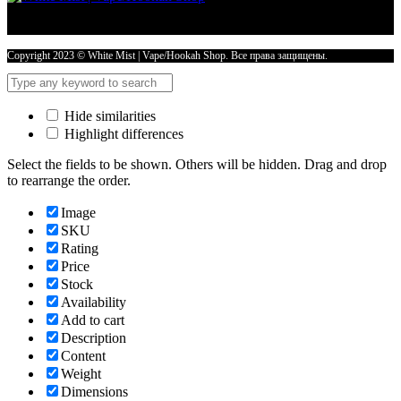
30
гр
ADMIRAL
ACBAR
Copyright 2023 © White Mist | Vape/Hookah Shop. Все права защищены.
CEREAL
количество
Hide similarities
Highlight differences
Select the fields to be shown. Others will be hidden. Drag and drop
to rearrange the order.
Image
SKU
Rating
Price
Stock
Availability
Add to cart
Description
Content
Weight
Dimensions