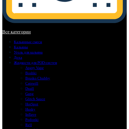
В корзине нет товаров.
Все категории
Кальянные смеси
Кальяны
Уголь для кальяна
Доха
Жидкости для POD-систем
Angry Vape
Boshki
Brusko Chubby
Catswill
Duall
Gang
Glitch Sauce
HotSpot
Husky
Inflave
Podonki
Rell