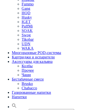
Fummo
Gang
HQD
Husky
IGET
PuffMi
SOAK
Swog
Tikobar
UDN
WAKA
Многоразовые POD-системы
Картриджи и испарители
Аксессуары для кальяна
Колбы
Прочее
Чаши
Бестабачные смеси
Brusko
Chabacco
Газированные напитки
Напитки