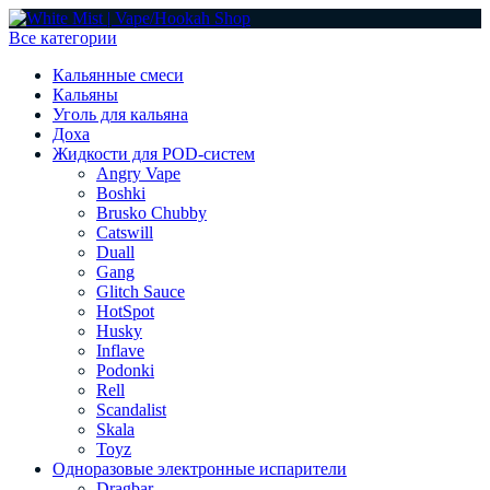
Все категории
Кальянные смеси
Кальяны
Уголь для кальяна
Доха
Жидкости для POD-систем
Angry Vape
Boshki
Brusko Chubby
Catswill
Duall
Gang
Glitch Sauce
HotSpot
Husky
Inflave
Podonki
Rell
Scandalist
Skala
Toyz
Одноразовые электронные испарители
Dragbar