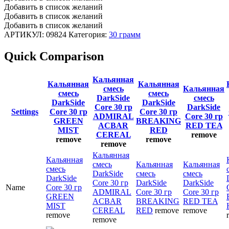
Core
Добавить в список желаний
30
Добавить в список желаний
гр
Добавить в список желаний
GREEN
АРТИКУЛ:
09824
Категория:
30 грамм
MIST
количество
Quick Comparison
Кальянная
Кальянная
Кальянная
смесь
Кальянная
смесь
смесь
DarkSide
смесь
DarkSide
DarkSide
Core 30 гр
DarkSide
Settings
Core 30 гр
Core 30 гр
ADMIRAL
Core 30 гр
GREEN
BREAKING
ACBAR
RED TEA
MIST
RED
CEREAL
remove
remove
remove
remove
Кальянная
Кальянная
смесь
Кальянная
Кальянная
смесь
DarkSide
смесь
смесь
DarkSide
Core 30 гр
DarkSide
DarkSide
Name
Core 30 гр
ADMIRAL
Core 30 гр
Core 30 гр
GREEN
ACBAR
BREAKING
RED TEA
MIST
CEREAL
RED
remove
remove
remove
remove